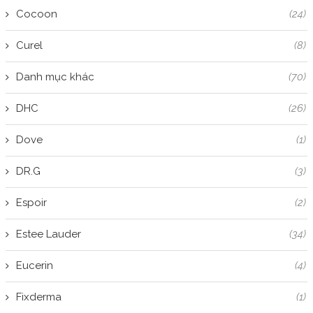
Cocoon
(24)
Curel
(8)
Danh mục khác
(70)
DHC
(26)
Dove
(1)
DR.G
(3)
Espoir
(2)
Estee Lauder
(34)
Eucerin
(4)
Fixderma
(1)