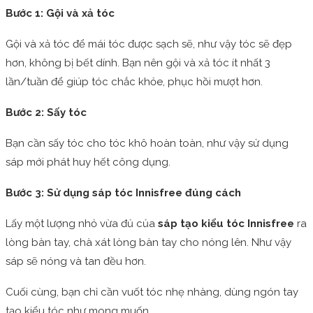
Bước 1: Gội và xả tóc
Gội và xả tóc để mái tóc được sạch sẽ, như vậy tóc sẽ đẹp
hơn, không bị bết dính. Bạn nên gội và xả tóc ít nhất 3
lần/tuần để giúp tóc chắc khỏe, phục hồi mượt hơn.
Bước 2: Sấy tóc
Bạn cần sấy tóc cho tóc khô hoàn toàn, như vậy sử dụng
sáp mới phát huy hết công dụng.
Bước 3: Sử dụng sáp tóc Innisfree đúng cách
Lấy một lượng nhỏ vừa đủ của
sáp tạo kiểu tóc Innisfree
ra
lòng bàn tay, chà xát lòng bàn tay cho nóng lên. Như vậy
sáp sẽ nóng và tan đều hơn.
Cuối cùng, bạn chỉ cần vuốt tóc nhẹ nhàng, dùng ngón tay
tạo kiểu tóc như mong muốn.