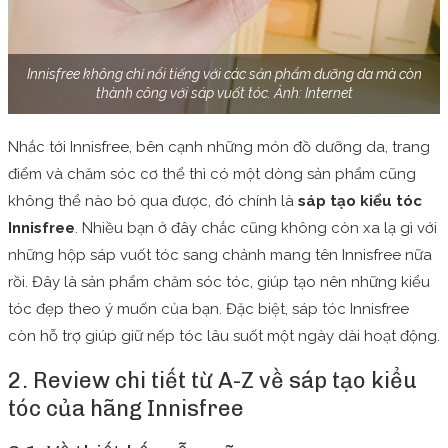
Innisfree không chỉ nổi tiếng với các sản phẩm dưỡng da mà còn
thành công với sáp vuốt tóc. Ảnh: Internet
Nhắc tới Innisfree, bên cạnh những món đồ dưỡng da, trang
điểm và chăm sóc cơ thể thì có một dòng sản phẩm cũng
không thể nào bỏ qua được, đó chính là
sáp tạo kiểu tóc
Innisfree
. Nhiều bạn ở đây chắc cũng không còn xa lạ gì với
những hộp sáp vuốt tóc sang chảnh mang tên Innisfree nữa
rồi. Đây là sản phẩm chăm sóc tóc, giúp tạo nên những kiểu
tóc đẹp theo ý muốn của bạn. Đặc biệt, sáp tóc Innisfree
còn hỗ trợ giúp giữ nếp tóc lâu suốt một ngày dài hoạt động.
2. Review chi tiết từ A-Z về sáp tạo kiểu
tóc của hãng Innisfree