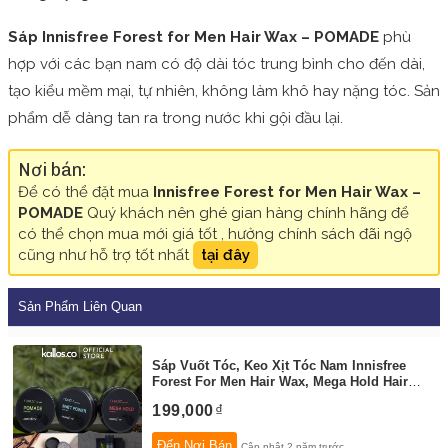
Sáp Innisfree Forest for Men Hair Wax – POMADE
phù
hợp với các bạn nam có độ dài tóc trung bình cho đến dài,
tạo kiểu mềm mại, tự nhiên, không làm khô hay nặng tóc. Sản
phẩm dễ dàng tan ra trong nước khi gội đầu lại.
Nơi bán:
Để có thể đặt mua
Innisfree Forest for Men Hair Wax –
POMADE
Quý khách nên ghé gian hàng chính hãng để
có thể chọn mua mới giá tốt , hưởng chính sách đãi ngộ
cũng như hỗ trợ tốt nhất
tại đây
Sản Phẩm Liên Quan
Sáp Vuốt Tóc, Keo Xịt Tóc Nam Innisfree
Forest For Men Hair Wax, Mega Hold Hair
Spray - Kallos Vietnam
By:
KallosVietnam
199,000
Đến Nơi Bán
Cập nhật 2 năm trước