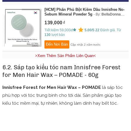
[HCM] Phấn Phủ Bột Kiềm Dầu Innisfree No-
Sebum Mineral Powder 5g
By:
BellaDonna
Cosmetics HCMC
139,000
Tiết kiệm 59,000đ
5.00/5
22
Đánh giá. Từ
130
lượt bán
Đến Nơi Bán
Cập nhật 2 năm trước
>Xem Thêm Sản Phẩm Liên Quan<
6.2. Sáp tạo kiểu tóc nam Innisfree Forest
for Men Hair Wax – POMADE - 60g
Innisfree Forest for Men Hair Wax – POMADE
là sáp tóc
phù hợp với tóc trung bình cho tới dài. Sản phẩm giúp tạo
kiểu tóc mềm mại, tự nhiên, không làm dính hay bết tóc.