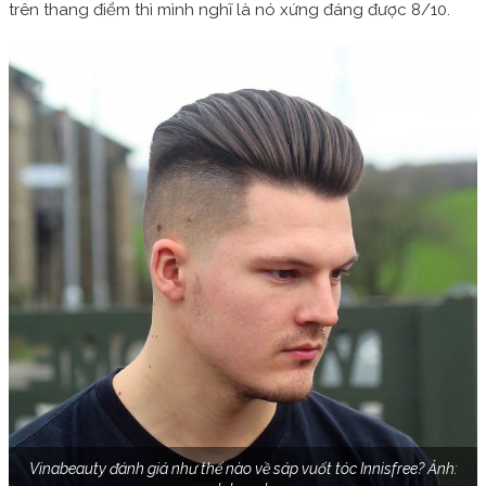
trên thang điểm thì mình nghĩ là nó xứng đáng được 8/10.
Vinabeauty đánh giá như thế nào về sáp vuốt tóc Innisfree? Ảnh: