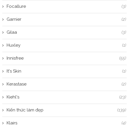
Focallure
(3)
Garnier
(2)
Gilaa
(3)
Huxley
(1)
Innisfree
(55)
It's Skin
(1)
Kerastase
(2)
Kiehl's
(23)
Kiến thức làm đẹp
(139)
Klairs
(4)