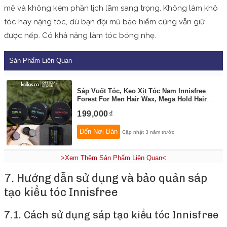
mẽ và không kém phần lịch lãm sang trọng. Không làm khô
tóc hay nặng tóc, dù bạn đội mũ bảo hiểm cũng vẫn giữ
được nếp. Có khả năng làm tóc bóng nhẹ.
Sản Phẩm Liên Quan
Sáp Vuốt Tóc, Keo Xịt Tóc Nam Innisfree
Forest For Men Hair Wax, Mega Hold Hair
Spray - Kallos Vietnam
By:
KallosVietnam
199,000
Đến Nơi Bán
Cập nhật 3 năm trước
>Xem Thêm Sản Phẩm Liên Quan<
7. Hướng dẫn sử dụng và bảo quản sáp
tạo kiểu tóc Innisfree
7.1. Cách sử dụng sáp tạo kiểu tóc Innisfree