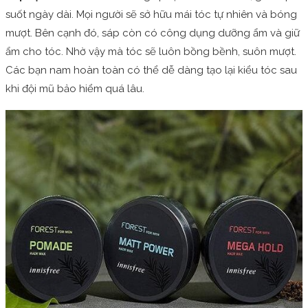
suốt ngày dài. Mọi người sẽ sở hữu mái tóc tự nhiên và bóng
mượt. Bên cạnh đó, sáp còn có công dụng dưỡng ẩm và giữ
ẩm cho tóc. Nhờ vậy mà tóc sẽ luôn bồng bềnh, suôn mượt.
Các bạn nam hoàn toàn có thể dễ dàng tạo lại kiểu tóc sau
khi đội mũ bảo hiểm quá lâu.