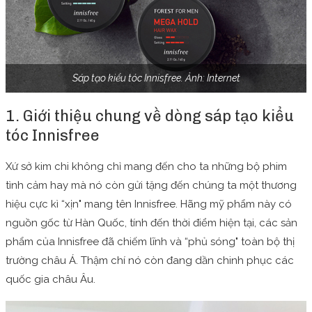
Sáp tạo kiểu tóc Innisfree. Ảnh: Internet
1. Giới thiệu chung về dòng sáp tạo kiểu
tóc Innisfree
Xứ sở kim chi không chỉ mang đến cho ta những bộ phim
tình cảm hay mà nó còn gửi tặng đến chúng ta một thương
hiệu cực kì “xịn" mang tên Innisfree. Hãng mỹ phẩm này có
nguồn gốc từ Hàn Quốc, tính đến thời điểm hiện tại, các sản
phẩm của Innisfree đã chiếm lĩnh và “phủ sóng" toàn bộ thị
trường châu Á. Thậm chí nó còn đang dần chinh phục các
quốc gia châu Âu.