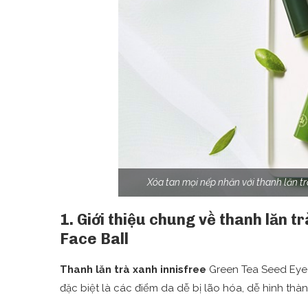
Xóa tan mọi nếp nhăn với thanh lăn tr
1. Giới thiệu chung về thanh lăn 
Face Ball
Thanh lăn trà xanh innisfree
Green Tea Seed Eye 
đặc biệt là các điểm da dễ bị lão hóa, dễ hình thà