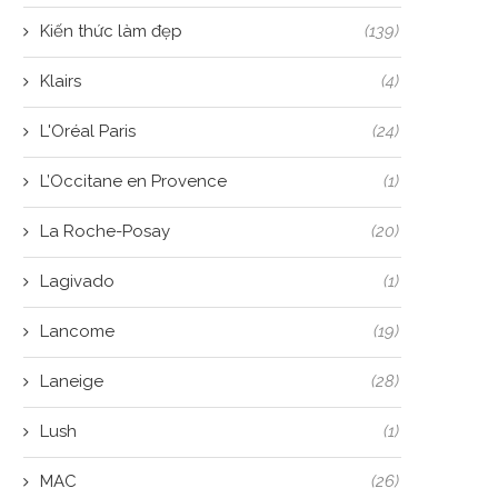
Kiến thức làm đẹp
(139)
Klairs
(4)
L'Oréal Paris
(24)
L’Occitane en Provence
(1)
La Roche-Posay
(20)
Lagivado
(1)
Lancome
(19)
Laneige
(28)
Lush
(1)
MAC
(26)