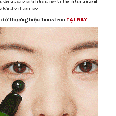
i đang gặp phải tình trạng này thì
thanh lăn trà xanh
sự lựa chọn hoàn hảo.
 từ thương hiệu Innisfree
TẠI ĐÂY