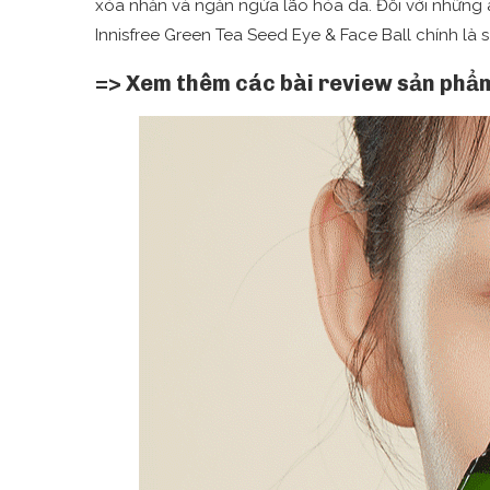
xóa nhăn và ngăn ngừa lão hóa da. Đối với những a
Innisfree Green Tea Seed Eye & Face Ball chính là 
=> Xem thêm các bài review sản phẩm