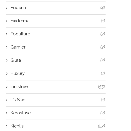
Eucerin
(4)
Fixderma
(1)
Focallure
(3)
Garnier
(2)
Gilaa
(3)
Huxley
(1)
Innisfree
(55)
It's Skin
(1)
Kerastase
(2)
Kiehl's
(23)