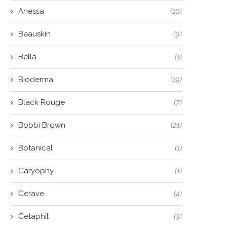
Anessa
(10)
Beauskin
(9)
Bella
(1)
Bioderma
(19)
Black Rouge
(7)
Bobbi Brown
(21)
Botanical
(1)
Caryophy
(1)
Cerave
(4)
Cetaphil
(3)