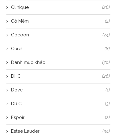
Clinique
(26)
Cỏ Mềm
(2)
Cocoon
(24)
Curel
(8)
Danh mục khác
(70)
DHC
(26)
Dove
(1)
DR.G
(3)
Espoir
(2)
Estee Lauder
(34)