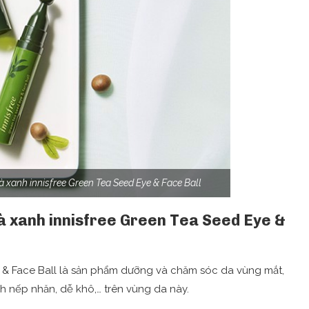
à xanh innisfree Green Tea Seed Eye & Face Ball
trà xanh innisfree Green Tea Seed Eye &
& Face Ball là sản phẩm dưỡng và chăm sóc da vùng mắt,
nh nếp nhăn, dễ khô,… trên vùng da này.