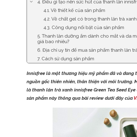
4. Điều gì tạo nên sức hút của thanh lăn innis
4.1. Về thiết kế của sản phẩm
4.2. Về chất gel có trong thanh lăn trà xanh
4.3. Công dụng nổi bật của sản phẩm
5. Thanh lăn dưỡng ẩm dành cho mắt và da mặt
giá bao nhiêu?
6. Địa chỉ uy tín để mua sản phẩm thanh lăn t
7. Cách sử dụng sản phẩm
Innisfree là một thương hiệu mỹ phẩm đã và đang 
nguồn gốc thiên nhiên, thân thiện với môi trường.
là thanh lăn trà xanh innisfree Green Tea Seed Eye 
sản phẩm này thông qua bài review dưới đây của
V