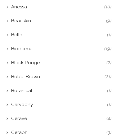
Anessa
(10)
Beauskin
(9)
Bella
(1)
Bioderma
(19)
Black Rouge
(7)
Bobbi Brown
(21)
Botanical
(1)
Caryophy
(1)
Cerave
(4)
Cetaphil
(3)