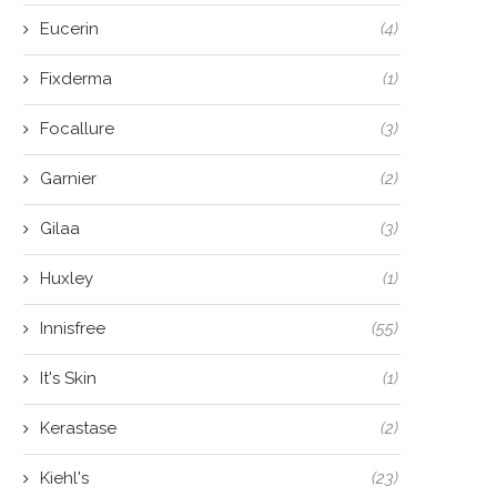
Eucerin
(4)
Fixderma
(1)
Focallure
(3)
Garnier
(2)
Gilaa
(3)
Huxley
(1)
Innisfree
(55)
It's Skin
(1)
Kerastase
(2)
Kiehl's
(23)