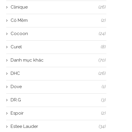
Clinique
(26)
Cỏ Mềm
(2)
Cocoon
(24)
Curel
(8)
Danh mục khác
(70)
DHC
(26)
Dove
(1)
DR.G
(3)
Espoir
(2)
Estee Lauder
(34)