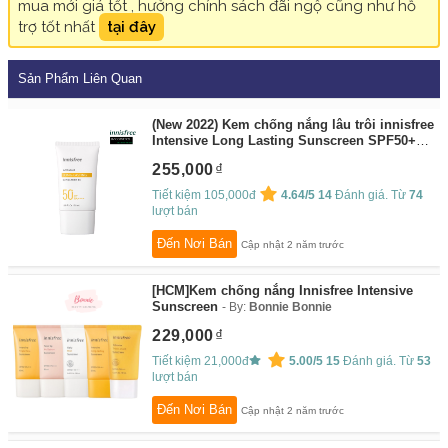
mua mới giá tốt , hưởng chính sách đãi ngộ cũng như hỗ
trợ tốt nhất
tại đây
Sản Phẩm Liên Quan
(New 2022) Kem chống nắng lâu trôi innisfree
Intensive Long Lasting Sunscreen SPF50+
PA++++ 50ml
By:
Liv Store
255,000
Tiết kiệm 105,000đ
4.64/5
14
Đánh giá. Từ
74
lượt bán
Đến Nơi Bán
Cập nhật 2 năm trước
[HCM]Kem chống nắng Innisfree Intensive
Sunscreen
By:
Bonnie Bonnie
229,000
Tiết kiệm 21,000đ
5.00/5
15
Đánh giá. Từ
53
lượt bán
Đến Nơi Bán
Cập nhật 2 năm trước