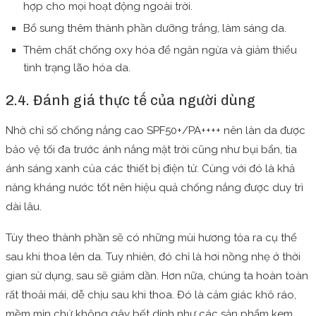
hợp cho mọi hoạt động ngoài trời.
Bổ sung thêm thành phần dưỡng trắng, làm sáng da.
Thêm chất chống oxy hóa để ngăn ngừa và giảm thiểu
tình trạng lão hóa da.
2.4. Đánh giá thực tế của người dùng
Nhờ chỉ số chống nắng cao SPF50+/PA++++ nên làn da được
bảo vệ tối đa trước ánh nắng mặt trời cũng như bụi bẩn, tia
ánh sáng xanh của các thiết bị điện tử. Cùng với đó là khả
năng kháng nước tốt nên hiệu quả chống nắng được duy trì
dài lâu.
Tùy theo thành phần sẽ có những mùi hương tỏa ra cụ thể
sau khi thoa lên da. Tuy nhiên, đó chỉ là hơi nồng nhẹ ở thời
gian sử dụng, sau sẽ giảm dần. Hơn nữa, chúng ta hoàn toàn
rất thoải mái, dễ chịu sau khi thoa. Đó là cảm giác khô ráo,
mềm mịn chứ không gây bết dính như các sản phẩm kem