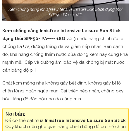
Kem chống nắng Innisfree Intensive Leisure Sun Stick dạng thỏi
SPF50+ PA++++ 18G
Kem chống nắng Innisfree Intensive Leisure Sun Stick
dạng thỏi SPF50+ PA++++ 18G
với 3 chức năng chính đó là
chống tia UV, dưỡng trắng da và giảm nếp nhăn. Bên cạnh
đó, khả năng chống thấm nước của dòng kem này cũng khá
mạnh mẽ. Cấp và dưỡng ẩm, bảo vệ da không bị mất nước,
cân bằng độ pH.
Chất kem mỏng nhẹ không gây bết dính, không gây bí lỗ
chân lông, ngăn ngừa mụn. Cải thiện nếp nhăn, chống oxy
hóa, tăng độ đàn hồi cho da căng mịn.
Nơi bán:
Để có thể đặt mua
Innisfree Intensive Leisure Sun Stick
Quý khách nên ghé gian hàng chính hãng để có thể chọn