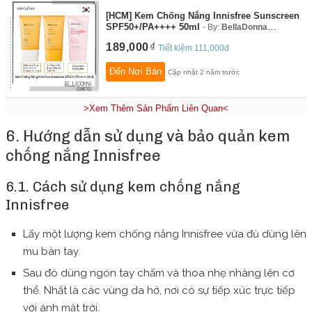
[HCM] Kem Chống Nắng Innisfree Sunscreen
SPF50+/PA++++ 50ml
By:
BellaDonna
Cosmetics HCM
189,000
Tiết kiệm 111,000đ
Đến Nơi Bán
Cập nhật 2 năm trước
>Xem Thêm Sản Phẩm Liên Quan<
6. Hướng dẫn sử dụng và bảo quản kem
chống nắng Innisfree
6.1. Cách sử dụng kem chống nắng
Innisfree
Lấy một lượng kem chống nắng Innisfree vừa đủ dùng lên
mu bàn tay.
Sau đó dùng ngón tay chấm và thoa nhẹ nhàng lên cơ
thể. Nhất là các vùng da hở, nơi có sự tiếp xúc trực tiếp
với ánh mặt trời.