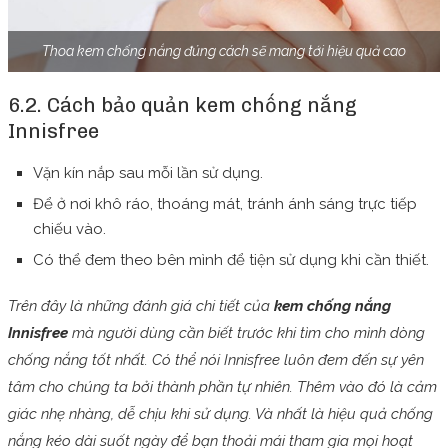
Thoa kem chống nắng đúng cách sẽ mang tới hiệu quả cao
6.2. Cách bảo quản kem chống nắng
Innisfree
Vặn kín nắp sau mỗi lần sử dụng.
Để ở nơi khô ráo, thoáng mát, tránh ánh sáng trực tiếp
chiếu vào.
Có thể đem theo bên mình để tiện sử dụng khi cần thiết.
Trên đây là những đánh giá chi tiết của
kem chống nắng
Innisfree
mà người dùng cần biết trước khi tìm cho mình dòng
chống nắng tốt nhất. Có thể nói Innisfree luôn đem đến sự yên
tâm cho chúng ta bởi thành phần tự nhiên. Thêm vào đó là cảm
giác nhẹ nhàng, dễ chịu khi sử dụng. Và nhất là hiệu quả chống
nắng kéo dài suốt ngày để bạn thoải mái tham gia mọi hoạt