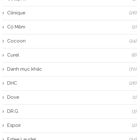
Clinique
(26)
Cỏ Mềm
(2)
Cocoon
(24)
Curel
(8)
Danh mục khác
(70)
DHC
(26)
Dove
(1)
DR.G
(3)
Espoir
(2)
Estee Lauder
(34)