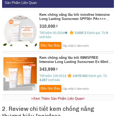
Sản Phẩm Liên Quan
Kem chống nắng lâu trôi innisfree Intensive
Long Lasting Sunscreen SPF50+ PA++++
60ml
By:
Dr.G - CỬA HÀNG MỸ PHẨM
310,000
Tiết kiệm 90,000đ
5.00/5
2
Đánh giá. Từ
9
lượt bán
Đến Nơi Bán
Cập nhật 2 năm trước
Kem chống nắng lâu trôi INNISFREE
Intensive Long Lasting Sunscreen Ex 60ml
By:
INNISFREE
343,999
Tiết kiệm 106,001đ
4.87/5
602
Đánh giá. Từ
4,087
lượt bán
Đến Nơi Bán
Cập nhật 2 năm trước
>Xem Thêm Sản Phẩm Liên Quan<
2. Review chi tiết kem chống nắng