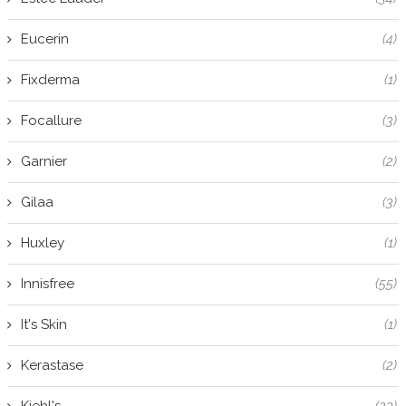
Eucerin
(4)
Fixderma
(1)
Focallure
(3)
Garnier
(2)
Gilaa
(3)
Huxley
(1)
Innisfree
(55)
It's Skin
(1)
Kerastase
(2)