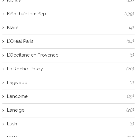
Kiehl's
(23)
Kiến thức làm đẹp
(139)
Klairs
(4)
L'Oréal Paris
(24)
L’Occitane en Provence
(1)
La Roche-Posay
(20)
Lagivado
(1)
Lancome
(19)
Laneige
(28)
Lush
(1)