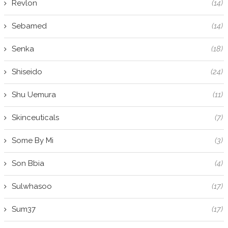
Revlon
(14)
Sebamed
(14)
Senka
(18)
Shiseido
(24)
Shu Uemura
(11)
Skinceuticals
(7)
Some By Mi
(3)
Son Bbia
(4)
Sulwhasoo
(17)
Sum37
(17)