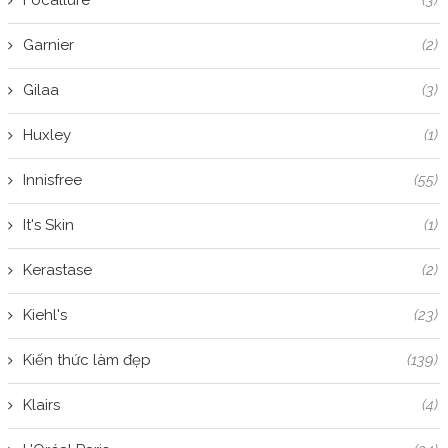
Focallure
(3)
Garnier
(2)
Gilaa
(3)
Huxley
(1)
Innisfree
(55)
It's Skin
(1)
Kerastase
(2)
Kiehl's
(23)
Kiến thức làm đẹp
(139)
Klairs
(4)