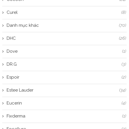
Curel
(8)
Danh mục khác
(70)
DHC
(26)
Dove
(1)
DR.G
(3)
Espoir
(2)
Estee Lauder
(34)
Eucerin
(4)
Fixderma
(1)