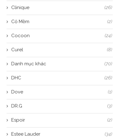
Clinique
(26)
Cỏ Mềm
(2)
Cocoon
(24)
Curel
(8)
Danh mục khác
(70)
DHC
(26)
Dove
(1)
DR.G
(3)
Espoir
(2)
Estee Lauder
(34)