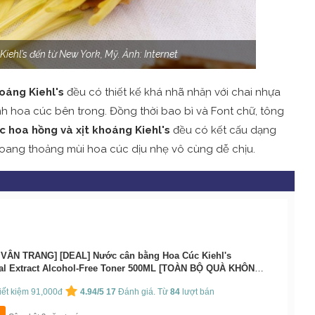
iehl’s đến từ New York, Mỹ. Ảnh: Internet
oáng Kiehl's
đều có thiết kế khá nhã nhặn với chai nhựa
h hoa cúc bên trong. Đồng thời bao bì và Font chữ, tông
c hoa hồng và xịt khoáng Kiehl's
đều có kết cấu dạng
ang thoảng mùi hoa cúc dịu nhẹ vô cùng dễ chịu.
 VÂN TRANG] [DEAL] Nước cân bằng Hoa Cúc Kiehl's
al Extract Alcohol-Free Toner 500ML [TOÀN BỘ QUÀ KHÔNG
HÀNG]
By:
Kiehl's
iết kiệm 91,000đ
4.94/5
17
Đánh giá. Từ
84
lượt bán