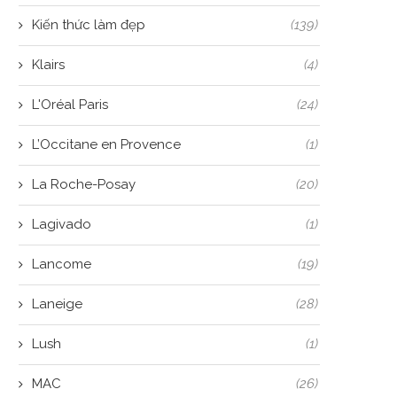
Kiến thức làm đẹp
(139)
Klairs
(4)
L'Oréal Paris
(24)
L’Occitane en Provence
(1)
La Roche-Posay
(20)
Lagivado
(1)
Lancome
(19)
Laneige
(28)
Lush
(1)
MAC
(26)