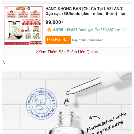
HÀNG KHÔNG BÁN [Chỉ Có Tại LAZLAND]
Gạo sạch GUfoods (dẻo - mềm - thơm) - túi 1
KG
By:
GUfoods
99,000
4.97/5
135,887
Đánh giá. Từ
359,887
lượt bán
Đến Nơi Bán
Cập nhật 2 năm trước
>Xem Thêm Sản Phẩm Liên Quan<
\