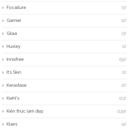
Focallure
(3)
Garnier
(2)
Gilaa
(3)
Huxley
(1)
Innisfree
(55)
It's Skin
(1)
Kerastase
(2)
Kiehl's
(23)
Kiến thức làm đẹp
(139)
Klairs
(4)