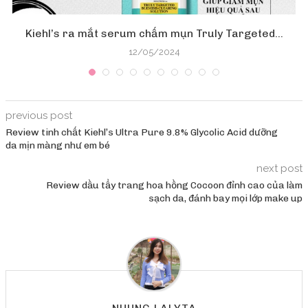
Kiehl’s ra mắt serum chấm mụn Truly Targeted...
12/05/2024
previous post
Review tinh chất Kiehl’s Ultra Pure 9.8% Glycolic Acid dưỡng
da mịn màng như em bé
next post
Review dầu tẩy trang hoa hồng Cocoon đỉnh cao của làm
sạch da, đánh bay mọi lớp make up