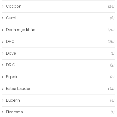
Cocoon
(24)
Curel
(8)
Danh mục khác
(70)
DHC
(26)
Dove
(1)
DR.G
(3)
Espoir
(2)
Estee Lauder
(34)
Eucerin
(4)
Fixderma
(1)