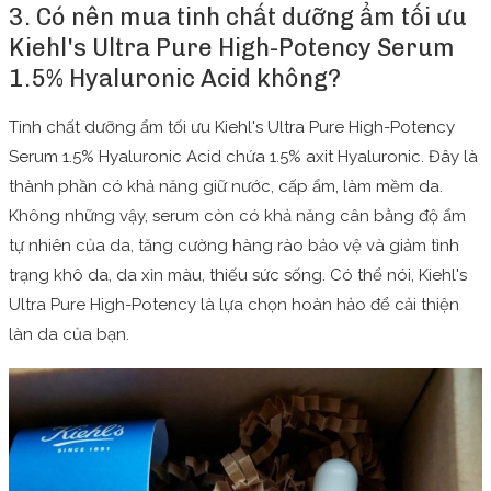
3. Có nên mua tinh chất dưỡng ẩm tối ưu
Kiehl's Ultra Pure High-Potency Serum
1.5% Hyaluronic Acid không?
Tinh chất dưỡng ẩm tối ưu Kiehl's Ultra Pure High-Potency
Serum 1.5% Hyaluronic Acid chứa 1.5% axit Hyaluronic. Đây là
thành phần có khả năng giữ nước, cấp ẩm, làm mềm da.
Không những vậy, serum còn có khả năng cân bằng độ ẩm
tự nhiên của da, tăng cường hàng rào bảo vệ và giảm tình
trạng khô da, da xỉn màu, thiếu sức sống. Có thể nói, Kiehl's
Ultra Pure High-Potency là lựa chọn hoàn hảo để cải thiện
làn da của bạn.