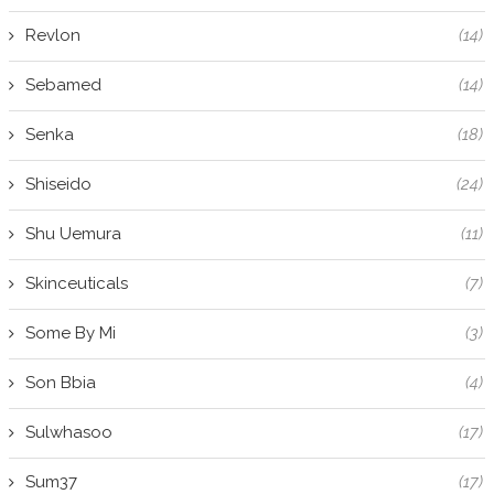
Revlon
(14)
Sebamed
(14)
Senka
(18)
Shiseido
(24)
Shu Uemura
(11)
Skinceuticals
(7)
Some By Mi
(3)
Son Bbia
(4)
Sulwhasoo
(17)
Sum37
(17)