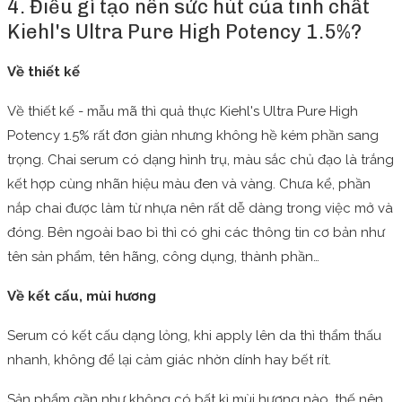
4. Điều gì tạo nên sức hút của tinh chất
Kiehl's Ultra Pure High Potency 1.5%?
Về thiết kế
Về thiết kế - mẫu mã thì quả thực Kiehl's Ultra Pure High
Potency 1.5% rất đơn giản nhưng không hề kém phần sang
trọng. Chai serum có dạng hình trụ, màu sắc chủ đạo là trắng
kết hợp cùng nhãn hiệu màu đen và vàng. Chưa kể, phần
nắp chai được làm từ nhựa nên rất dễ dàng trong việc mở và
đóng. Bên ngoài bao bì thì có ghi các thông tin cơ bản như
tên sản phẩm, tên hãng, công dụng, thành phần…
Về kết cấu, mùi hương
Serum có kết cấu dạng lỏng, khi apply lên da thì thẩm thấu
nhanh, không để lại cảm giác nhờn dính hay bết rít.
Sản phẩm gần như không có bất kì mùi hương nào, thế nên