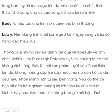
lòng bàn tay rồi massage lên da, vỗ nhẹ để tinh chất thẩm
thấu. Nhớ dùng cho cả các vùng cổ, sau tai nữa nhé.
Bước 3:
Tiếp tục chu trình skincare như bình thường.
Lưu ý:
Nên dùng tinh chất Laneige 2 lần/ngày sáng và tối để
nâng cao hiệu quả.
Thông qua những review đánh giá của Vinabeauty về tinh
chất Kiehl's Ultra Pure High Potency 1.5% thì chúng ta có thể
khẳng định rằng: Đây là một sản phẩm tuyệt vời để cải thiện
làn da, không những cấp ẩm cấp nước mà nó còn hỗ trợ da
đều màu, khỏe mạnh hơn từ sâu bên trong. Nếu có thể thì
bạn rất nên trải nghiệm những lợi ích thần kỳ của serum
Kiehl's này nha, đảm bảo sẽ không bao giờ hối hận đâu!
KIEHL'S