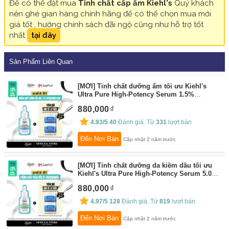
Để có thể đặt mua
Tinh chất cấp ẩm Kiehl's
Quý khách
nên ghé gian hàng chính hãng để có thể chọn mua mới
giá tốt , hưởng chính sách đãi ngộ cũng như hỗ trợ tốt
nhất
tại đây
Sản Phẩm Liên Quan
[MỚI] Tinh chất dưỡng ẩm tối ưu Kiehl's
Ultra Pure High-Potency Serum 1.5%
Hyaluronic Acid 30ML [Tặng quà đơn 1.6
880,000
triệu]
By:
Kiehl's
4.93/5
40
Đánh giá. Từ
331
lượt bán
Đến Nơi Bán
Cập nhật 2 năm trước
[MỚI] Tinh chất dưỡng da kiềm dầu tối ưu
Kiehl's Ultra Pure High-Potency Serum 5.0%
Niacinamide 30ML [Tặng quà đơn 1.6 triệu]
880,000
By:
Kiehl's
4.97/5
128
Đánh giá. Từ
819
lượt bán
Đến Nơi Bán
Cập nhật 2 năm trước