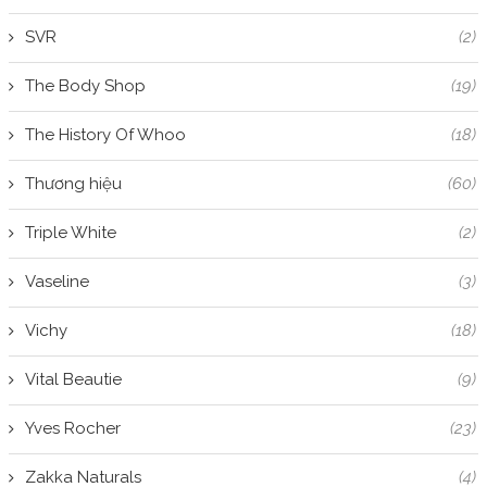
SVR
(2)
The Body Shop
(19)
The History Of Whoo
(18)
Thương hiệu
(60)
Triple White
(2)
Vaseline
(3)
Vichy
(18)
Vital Beautie
(9)
Yves Rocher
(23)
Zakka Naturals
(4)