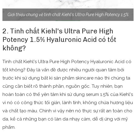
Giới thiệu chung về tinh chất Kiehl's Ultra Pure High Potency 1.5%
2. Tinh chất Kiehl's Ultra Pure High
Potency 1.5% Hyaluronic Acid có tốt
không?
Tinh chất Kiehl's Ultra Pure High Potency Hyaluronic Acid có
tốt không? Đây là vấn đề được nhiều người quan tâm bởi
trước khi sử dụng bất kì sản phẩm skincare nào thì chúng ta
cũng cần biết rõ thành phần, nguồn gốc. Tuy nhiên, bạn
hoàn toàn có thể yên tâm khi sử dụng serum 1.5% của Kiehl's
vì nó có công thức tối giản, lành tính, không chứa hương liệu
và chất tạo màu. Chính vì vậy nên nó thực sự rất an toàn cho
da, kể cả những bạn có làn da nhạy cảm, dễ dị ứng với mỹ
phẩm.