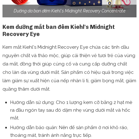
Dưỡng da ban đêm Kiehl's Midnight Recovery Concentrate
Kem dưỡng mắt ban đêm Kiehl's Midnight
Recovery Eye
Kem mắt Kiehl's Midnight Recovery Eye chứa các tinh dầu
nguyên chất và thảo mộc, giúp cải thiện vẻ tươi trẻ của vùng
da mắt, đồng thời giúp củng cố và cung cấp dưỡng chất
cho làn da vùng dưới mắt. Sản phẩm có hiệu quả trong việc
l
àm giảm sự xuất hiện của nếp nhăn li ti, giảm bọng mắt, g
iảm
quầng thâm dưới mắt.
Hướng dẫn sử dụng: Cho 1 lượng kem cỡ bằng 2 hạt mè
ra đầu ngón tay sau đó dặm nhẹ vùng dưới mắt và hốc
mắt.
Hướng dẫn bảo quản: Nên để sản phẩm ở nơi khô ráo,
thoáng mát, tránh ánh nắng trực tiếp.