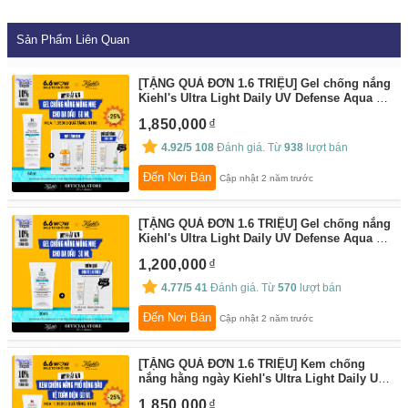
Sản Phẩm Liên Quan
[TẶNG QUÀ ĐƠN 1.6 TRIỆU] Gel chống nắng
Kiehl's Ultra Light Daily UV Defense Aqua Gel
SPF 50 PA++++ 60ml
By:
Kiehl's
1,850,000
4.92/5
108
Đánh giá. Từ
938
lượt bán
Đến Nơi Bán
Cập nhật 2 năm trước
[TẶNG QUÀ ĐƠN 1.6 TRIỆU] Gel chống nắng
Kiehl's Ultra Light Daily UV Defense Aqua Gel
SPF 50 PA++++ 30ml
By:
Kiehl's
1,200,000
4.77/5
41
Đánh giá. Từ
570
lượt bán
Đến Nơi Bán
Cập nhật 2 năm trước
[TẶNG QUÀ ĐƠN 1.6 TRIỆU] Kem chống
nắng hằng ngày Kiehl's Ultra Light Daily UV
Defense SPF 50 PA++++ Anti-pollution 60ml
1,850,000