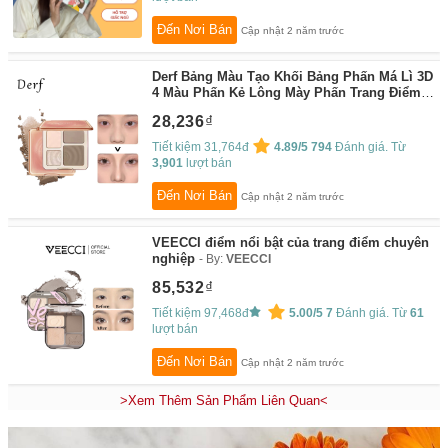
Đến Nơi Bán
Cập nhật 2 năm trước
Derf Bảng Màu Tạo Khối Bảng Phấn Má Lì 3D
4 Màu Phấn Kẻ Lông Mày Phấn Trang Điểm
Tạo Khối Mờ Lâu Trôi Chống Thấm Nước
28,236
By:
Derf Store
Tiết kiệm 31,764đ
4.89/5
794
Đánh giá. Từ
3,901
lượt bán
Đến Nơi Bán
Cập nhật 2 năm trước
VEECCI điểm nổi bật của trang điểm chuyên
nghiệp
By:
VEECCI
85,532
Tiết kiệm 97,468đ
5.00/5
7
Đánh giá. Từ
61
lượt bán
Đến Nơi Bán
Cập nhật 2 năm trước
>Xem Thêm Sản Phẩm Liên Quan<