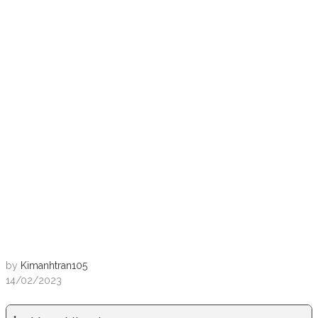
by
Kimanhtran105
14/02/2023