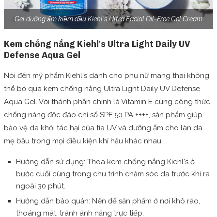
Gel dưỡng ẩm kiềm dầu Kiehl's Ultra Facial Oil-Free Gel Cream
Kem chống nắng Kiehl's Ultra Light Daily UV
Defense Aqua Gel
Nói đên mỹ phẩm Kiehl's dành cho phụ nữ mang thai không
thể bỏ qua kem chống nắng Ultra Light Daily UV Defense
Aqua Gel. Với thành phần chính là Vitamin E cùng công thức
chống năng độc đáo chỉ số
SPF 50 PA ++++
, sản phẩm giúp
bảo vệ da khỏi tác hại của tia UV và dưỡng ẩm cho làn da
mẹ bầu trong mọi điều kiện khí hậu khác nhau.
Hướng dẫn sử dụng: Thoa kem chống nắng Kiehl's ở
bước cuối cùng trong chu trình chăm sóc da trước khi ra
ngoài 30 phút.
Hướng dẫn bảo quản: Nên để sản phẩm ở nơi khô ráo,
thoáng mát, tránh ánh nắng trực tiếp.