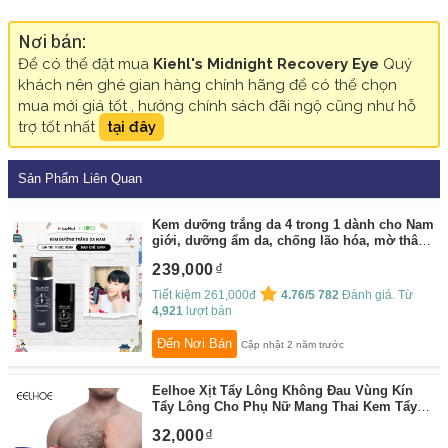
Nơi bán:
Để có thể đặt mua
Kiehl's Midnight Recovery Eye
Quý
khách nên ghé gian hàng chính hãng để có thể chọn
mua mới giá tốt , hưởng chính sách đãi ngộ cũng như hỗ
trợ tốt nhất
tại đây
Sản Phẩm Liên Quan
Kem dưỡng trắng da 4 trong 1 dành cho Nam
giới, dưỡng ẩm da, chống lão hóa, mờ thâm
nám, phục hồi làn da cháy nắng Grinif All In
239,000
One 4 Gentleman
By:
Grinif
Tiết kiệm 261,000đ
4.76/5
782
Đánh giá. Từ
4,921
lượt bán
Đến Nơi Bán
Cập nhật 2 năm trước
Eelhoe Xịt Tẩy Lông Không Đau Vùng Kín
Tẩy Lông Cho Phụ Nữ Mang Thai Kem Tẩy
Lông Đào
By:
efero official shop
32,000