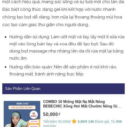
một cách hiệu quả, mang sức sống và sự tươi mới cho làn da.
Đặc biệt công thức dạng gel khi kết hợp với nước nhanh
chóng tạo bọt dễ dàng, hơn nữa lại thoang thoảng mùi hoa
cúc tạo cảm giác thư giãn cho người dùng.
Hướng dẫn sử dụng: Làm ướt mặt và tay, lấy một ít sữa rửa
mặt vào lòng bàn tay và xoa đều để tạo bọt. Sau đó
dùng bọt massage nhẹ nhàng lên da rồi rửa mặt lại bằng
nước ấm.
Hướng dẫn bảo quản: Nên để sản phẩm ở nơi khô ráo,
thoáng mát, tránh ánh nắng trực tiếp.
Sản Phẩm Liên Quan
COMBO 10 Miếng Mặt Nạ Mắt Nóng
BEBECHIC Xông Hơi Mắt Chườm Nóng Giúp
Giảm Mỏi Mắt, Ngủ Ngon
By:
BEBECHIC
50,000
Tiết kiệm 30,000đ
4.96/5
146
Đánh giá. Từ
456
lượt bán