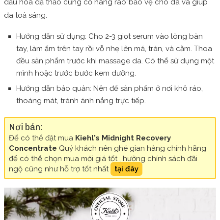
dầu hoa dạ thảo củng cố hàng rào”bảo vệ cho da và giúp
da toả sáng.
Hướng dẫn sử dụng:
Cho 2-3 giọt serum vào lòng bàn
tay, làm ấm trên tay rồi vỗ nhẹ lên má, trán, và cằm. Thoa
đều sản phẩm trước khi massage da. Có thể sử dụng một
mình hoặc trước bước kem dưỡng.
Hướng dẫn bảo quản: Nên để sản phẩm ở nơi khô ráo,
thoáng mát, tránh ánh nắng trực tiếp.
Nơi bán:
Để có thể đặt mua
Kiehl's Midnight Recovery
Concentrate
Quý khách nên ghé gian hàng chính hãng
để có thể chọn mua mới giá tốt , hưởng chính sách đãi
ngộ cũng như hỗ trợ tốt nhất
tại đây