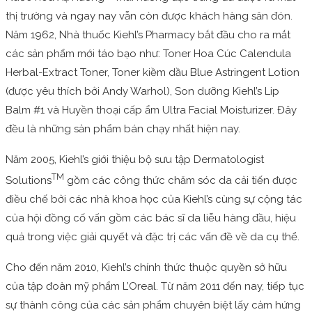
thị trường và ngay nay vẫn còn được khách hàng săn đón.
Năm 1962, Nhà thuốc Kiehl’s Pharmacy bắt đầu cho ra mắt
các sản phẩm mới táo bạo như: Toner Hoa Cúc Calendula
Herbal-Extract Toner, Toner kiềm dầu Blue Astringent Lotion
(được yêu thích bởi Andy Warhol), Son dưỡng Kiehl’s Lip
Balm #1 và Huyền thoại cấp ẩm Ultra Facial Moisturizer. Đây
đều là những sản phẩm bán chạy nhất hiện nay.
Năm 2005, Kiehl’s giới thiệu bộ sưu tập Dermatologist
TM
Solutions
gồm các công thức chăm sóc da cải tiến được
điều chế bởi các nhà khoa học của Kiehl’s cùng sự cộng tác
của hội đồng cố vấn gồm các bác sĩ da liễu hàng đầu, hiệu
quả trong việc giải quyết và đặc trị các vấn đề về da cụ thể.
Cho đến năm 2010, Kiehl’s chính thức thuộc quyền sở hữu
của tập đoàn mỹ phẩm L’Oreal. Từ năm 2011 đến nay, tiếp tục
sự thành công của các sản phẩm chuyên biệt lấy cảm hứng