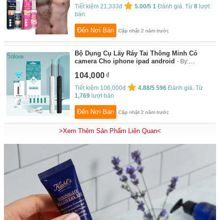
Tiết kiệm 21,333đ
5.00/5
1
Đánh giá. Từ
8
lượt
bán
Đến Nơi Bán
Cập nhật 2 năm trước
Bộ Dụng Cụ Lấy Ráy Tai Thông Minh Có
camera Cho iphone ipad android
By:
SALORIE
104,000
Tiết kiệm 106,000đ
4.88/5
596
Đánh giá. Từ
1,769
lượt bán
Đến Nơi Bán
Cập nhật 2 năm trước
>Xem Thêm Sản Phẩm Liên Quan<