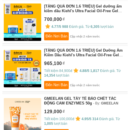
[TẶNG QUÀ ĐƠN 1.6 TRIỆU] Gel dưỡng ẩm
kiềm dầu Kiehl's Ultra Facial Oil-Free Gel
Cream 28ml
By:
Kiehl's
700,000
4.77/5
988
Đánh giá. Từ
6,305
lượt bán
Đến Nơi Bán
Cập nhật 2 năm trước
[TẶNG QUÀ ĐƠN 1.6 TRIỆU] Gel Dưỡng Ẩm
Kiềm Dầu Kiehl's Ultra Facial Oil-Free Gel
Cream 50ML
By:
Kiehl's
965,100
Tiết kiệm 84,900đ
4.88/5
1,817
Đánh giá. Từ
14,354
lượt bán
Đến Nơi Bán
Cập nhật 2 năm trước
GMEELAN GEL TẨY TẾ BÀO CHẾT TÁC
ĐỘNG CAM ENZYMES 50g
By:
GMEELAN
129,000
Tiết kiệm 100,000đ
4.95/5
314
Đánh giá. Từ
1,005
lượt bán