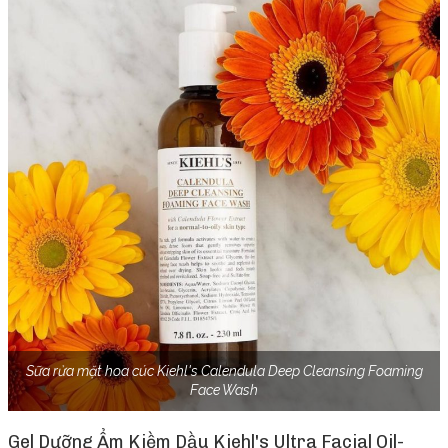
Sữa rửa mặt hoa cúc Kiehl's Calendula Deep Cleansing Foaming
Face Wash
Gel Dưỡng Ẩm Kiềm Dầu Kiehl's Ultra Facial Oil-