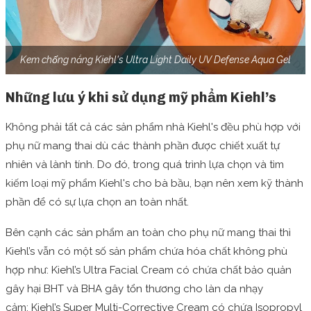
Kem chống nắng Kiehl's Ultra Light Daily UV Defense Aqua Gel
Những lưu ý khi sử dụng mỹ phẩm Kiehl’s
Không phải tất cả các sản phẩm nhà Kiehl's đều phù hợp với
phụ nữ mang thai dù các thành phần được chiết xuất tự
nhiên và lành tính. Do đó, trong quá trình lựa chọn và tìm
kiếm loại mỹ phẩm Kiehl's cho bà bầu, bạn nên xem kỹ thành
phần để có sự lựa chọn an toàn nhất.
Bên cạnh các sản phẩm an toàn cho phụ nữ mang thai thì
Kiehl’s vẫn có một số sản phẩm chứa hóa chất không phù
hợp như: Kiehl’s Ultra Facial Cream có chứa chất bảo quản
gây hại BHT và BHA gây tổn thương cho làn da nhạy
cảm; Kiehl’s Super Multi-Corrective Cream có chứa Isopropyl