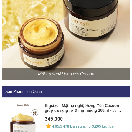
Mặt nạ nghệ Hưng Yên Cocoon
Sản Phẩm Liên Quan
Bigsize - Mặt nạ nghệ Hưng Yên Cocoon
giúp da rạng rỡ & mịn màng 100ml
By:
Cocoon Vietnam
345,000
4.95/5
478
Đánh giá. Từ
3,265
lượt bán