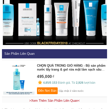
Sản Phẩm Liên Quan
CHỌN QUÀ TRONG GIỎ HÀNG - Bộ sản phẩm
nước tẩy trang & gel rửa mặt làm sạch sâu
cho da dầu mụn La Roche-Posay Effaclar
495,000
By:
La Roche-Posay
4.85/5
153
Đánh giá. Từ
2,926
lượt bán
Đến Nơi Bán
Cập nhật 2 năm trước
>Xem Thêm Sản Phẩm Liên Quan<