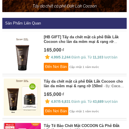
Tẩy da chết cà phê Đăk Lăk Cocoon
Sản Phẩm Liên Quan
[HB GIFT] Tẩy da chết mặt cà phê Đắk Lắk
Cocoon cho làn da mềm mại & rạng rỡ
150ml
By:
Cocoon Vietnam
165,000
4.99/5
2,244
Đánh giá. Từ
11,103
lượt bán
Đến Nơi Bán
Cập nhật 1 năm trước
Tẩy da chết mặt cà phê Đắk Lắk Cocoon cho
làn da mềm mại & rạng rỡ 150ml
By:
Cocoon
Vietnam
165,000
4.97/5
6,831
Đánh giá. Từ
43,689
lượt bán
Đến Nơi Bán
Cập nhật 1 năm trước
Tẩy Tế Bào Chết Mặt COCOON Cà Phê Đắk