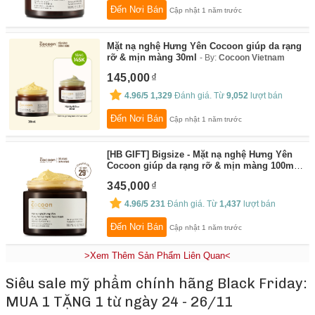
Đến Nơi Bán
Cập nhật 1 năm trước
Mặt nạ nghệ Hưng Yên Cocoon giúp da rạng
rỡ & mịn màng 30ml
By:
Cocoon Vietnam
145,000
4.96/5
1,329
Đánh giá. Từ
9,052
lượt bán
Đến Nơi Bán
Cập nhật 1 năm trước
[HB GIFT] Bigsize - Mặt nạ nghệ Hưng Yên
Cocoon giúp da rạng rỡ & mịn màng 100ml
By:
Cocoon Vietnam
345,000
4.96/5
231
Đánh giá. Từ
1,437
lượt bán
Đến Nơi Bán
Cập nhật 1 năm trước
>Xem Thêm Sản Phẩm Liên Quan<
Siêu sale mỹ phẩm chính hãng Black Friday:
MUA 1 TẶNG 1 từ ngày 24 - 26/11