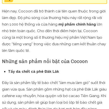
Hiện nay, Cocoon đã trở thành cái tên quen thuộc trong giới
làm đẹp. Độ phủ sóng của thương hiệu này rất rộng rãi với
hơn 1.000 hệ thống và cửa hàng
mỹ phẩm chính hãng
lớn
nhỏ trên toàn quốc. Cho đến thời điểm hiện tại, Cocoon
cũng là một trong số ít thương hiệu mỹ phẩm Việt Nam tạo
được “tiếng vang” trong việc đưa những cam kết thuần chay
lên tầm quốc tế.
Những sản phẩm nổi bật của Cocoon
Tẩy da chết cà phê Đăk Lăk
Đây là sản phẩm tẩy tế bào chết “làm mưa làm gió” suốt thời
gian vừa qua. Sản phẩm gồm những hạt cà phê Đăk Lăk giàu
cafeine xay nhuyễn, hòa quyện với bơ cacao Tiền Giang. Khi
sử dụng, sản phẩm sẽ giúp bạn loại bỏ lớp tế bào chết già
cỗi và xỉn màu, đánh thức làn da tươi mới tràn đầy năng