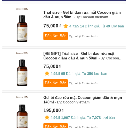
Trial size - Gel bí đao rửa mặt Cocoon giảm
dầu & mụn 50ml
By:
Cocoon Vietnam
75,000
4.71/5
14
Đánh giá. Từ
49
lượt bán
Đến Nơi Bán
Cập nhật 2 năm trước
[HB GIFT] Trial size - Gel bí đao rửa mặt
Cocoon giảm dầu & mụn 50ml
By:
Cocoon
Vietnam
75,000
4.95/5
95
Đánh giá. Từ
350
lượt bán
Đến Nơi Bán
Cập nhật 2 năm trước
Gel bí đao rửa mặt Cocoon giảm dầu & mụn
140ml
By:
Cocoon Vietnam
195,000
4.96/5
1,067
Đánh giá. Từ
7,078
lượt bán
Đến Nơi Bán
Cập nhật 2 năm trước