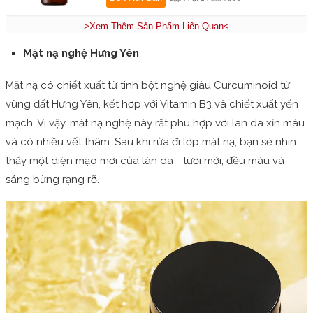
>Xem Thêm Sản Phẩm Liên Quan<
Mặt nạ nghệ Hưng Yên
Mặt nạ có chiết xuất từ tinh bột nghệ giàu Curcuminoid từ
vùng đất Hưng Yên, kết hợp với Vitamin B3 và chiết xuất yến
mạch. Vì vậy, mặt nạ nghệ này rất phù hợp với làn da xỉn màu
và có nhiều vết thâm. Sau khi rửa đi lớp mặt nạ, bạn sẽ nhìn
thấy một diện mạo mới của làn da - tươi mới, đều màu và
sáng bừng rạng rỡ.