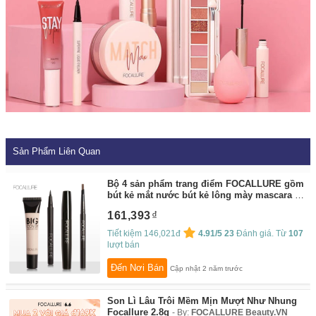
Sản Phẩm Liên Quan
Bộ 4 sản phẩm trang điểm FOCALLURE gồm
bút kẻ mắt nước bút kẻ lông mày mascara và
kem che khuyết điểm với 4 tông màu tùy
161,393
chọn - INTL
By:
FOCALLURE Beauty.VN
Tiết kiệm 146,021đ
4.91/5
23
Đánh giá. Từ
107
lượt bán
Đến Nơi Bán
Cập nhật 2 năm trước
Son Lì Lâu Trôi Mềm Mịn Mượt Như Nhung
Focallure 2.8g
By:
FOCALLURE Beauty.VN