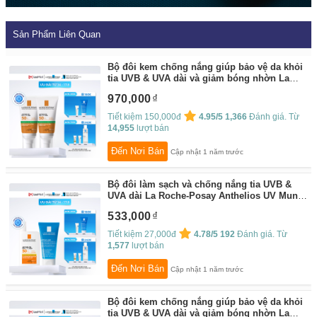
Sản Phẩm Liên Quan
Bộ đôi kem chống nắng giúp bảo vệ da khỏi
tia UVB & UVA dài và giảm bóng nhờn La
Roche-Posay Anthelios UV Mune 400 Oil
970,000
Control Gel-Cream 50ml
By:
La Roche-Posay
Tiết kiệm 150,000đ
4.95/5
1,366
Đánh giá. Từ
14,955
lượt bán
Đến Nơi Bán
Cập nhật 1 năm trước
Bộ đôi làm sạch và chống nắng tia UVB &
UVA dài La Roche-Posay Anthelios UV Mune
400 50ml
By:
La Roche-Posay
533,000
Tiết kiệm 27,000đ
4.78/5
192
Đánh giá. Từ
1,577
lượt bán
Đến Nơi Bán
Cập nhật 1 năm trước
Bộ đôi kem chống nắng giúp bảo vệ da khỏi
tia UVB & UVA dài và giảm bóng nhờn La