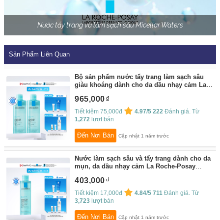
Nước tẩy trang và làm sạch sâu Micellar Waters
Sản Phẩm Liên Quan
Bộ sản phẩm nước tẩy trang làm sạch sâu
giàu khoáng dành cho da dầu nhạy cảm La
Roche-Posay Effaclar Micellar Water Oily
965,000
Skin 400ml
By:
La Roche-Posay
Tiết kiệm 75,000đ
4.97/5
222
Đánh giá. Từ
1,272
lượt bán
Đến Nơi Bán
Cập nhật 1 năm trước
Nước làm sạch sâu và tẩy trang dành cho da
mụn, da dầu nhạy cảm La Roche-Posay
Effaclar Micellar Water 200ml
By:
La Roche-
403,000
Posay
Tiết kiệm 17,000đ
4.84/5
711
Đánh giá. Từ
3,723
lượt bán
Đến Nơi Bán
Cập nhật 1 năm trước