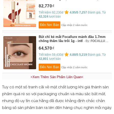
82,770
Tiết kiệm 92,230đ
4.95/5
7,257
Đánh giá. Từ
42,324
lượt bán
Đến Nơi Bán
Cập nhật 2 năm trước
Bút chì kẻ mắt Focallure mảnh đầu 1.7mm
chống thấm lâu trôi 1g - intl
By:
FOCALLURE
Beauty.VN
64,570
Tiết kiệm 59,430đ
4.88/5
5,219
Đánh giá. Từ
42,801
lượt bán
Đến Nơi Bán
Cập nhật 2 năm trước
>Xem Thêm Sản Phẩm Liên Quan<
Tuy có một số tranh cãi về mặt chất lượng khi giá thành sản
phẩm quá rẻ so với packaging chuẩn và màu sắc bắt mắt,
nhưng độ uy tín của hãng đã được khẳng định chắc chắn
bằng số sản phẩm bán ra lên đến hàng chục nghìn mỗi ngày.