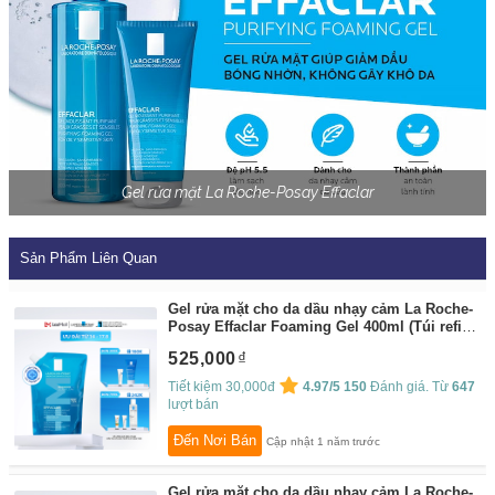
Gel rửa mặt La Roche-Posay Effaclar
Sản Phẩm Liên Quan
Gel rửa mặt cho da dầu nhạy cảm La Roche-
Posay Effaclar Foaming Gel 400ml (Túi refill)
By:
La Roche-Posay
525,000
Tiết kiệm 30,000đ
4.97/5
150
Đánh giá. Từ
647
lượt bán
Đến Nơi Bán
Cập nhật 1 năm trước
Gel rửa mặt cho da dầu nhạy cảm La Roche-