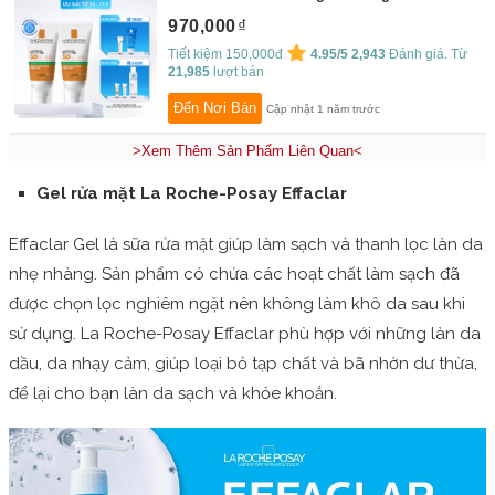
Roche-Posay Anthelios UV Mune 400 Oil
970,000
Control Gel-Cream 50ml
By:
La Roche-Posay
Tiết kiệm 150,000đ
4.95/5
2,943
Đánh giá. Từ
21,985
lượt bán
Đến Nơi Bán
Cập nhật 1 năm trước
>Xem Thêm Sản Phẩm Liên Quan<
Gel rửa mặt La Roche-Posay Effaclar
Effaclar Gel là sữa rửa mặt giúp làm sạch và thanh lọc làn da
nhẹ nhàng. Sản phẩm có chứa các hoạt chất làm sạch đã
được chọn lọc nghiêm ngặt nên không làm khô da sau khi
sử dụng. La Roche-Posay Effaclar phù hợp với những làn da
dầu, da nhạy cảm, giúp loại bỏ tạp chất và bã nhờn dư thừa,
để lại cho bạn làn da sạch và khỏe khoắn.