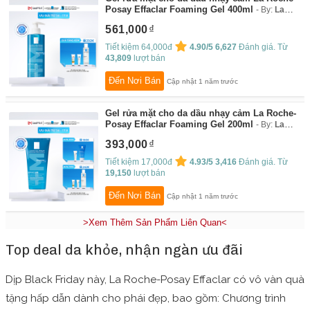
Posay Effaclar Foaming Gel 400ml
By:
La
Roche-Posay
561,000
Tiết kiệm 64,000đ
4.90/5
6,627
Đánh giá. Từ
43,809
lượt bán
Đến Nơi Bán
Cập nhật 1 năm trước
Gel rửa mặt cho da dầu nhạy cảm La Roche-
Posay Effaclar Foaming Gel 200ml
By:
La
Roche-Posay
393,000
Tiết kiệm 17,000đ
4.93/5
3,416
Đánh giá. Từ
19,150
lượt bán
Đến Nơi Bán
Cập nhật 1 năm trước
>Xem Thêm Sản Phẩm Liên Quan<
Top deal da khỏe, nhận ngàn ưu đãi
Dịp Black Friday này, La Roche-Posay Effaclar có vô vàn quà
tặng hấp dẫn dành cho phái đẹp, bao gồm: Chương trình