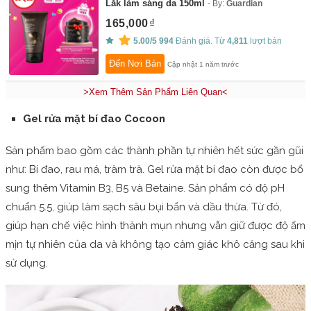
Lắk làm sáng da 150ml
By:
Guardian
165,000
5.00/5
994
Đánh giá. Từ
4,811
lượt bán
Đến Nơi Bán
Cập nhật 1 năm trước
>Xem Thêm Sản Phẩm Liên Quan<
Gel rửa mặt bí đao Cocoon
Sản phẩm bao gồm các thành phần tự nhiên hết sức gần gũi
như: Bí đao, rau má, tràm trà. Gel rửa mặt bí đao còn được bổ
sung thêm Vitamin B3, B5 và Betaine. Sản phẩm có độ pH
chuẩn 5.5, giúp làm sạch sâu bụi bẩn và dầu thừa. Từ đó,
giúp hạn chế việc hình thành mụn nhưng vẫn giữ được độ ẩm
mịn tự nhiên của da và không tạo cảm giác khô căng sau khi
sử dụng.