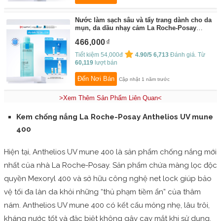
Nước làm sạch sâu và tẩy trang dành cho da
mụn, da dầu nhạy cảm La Roche-Posay
Effaclar Micellar Water 400ml
By:
La Roche-
466,000
Posay
Tiết kiệm 54,000đ
4.90/5
6,713
Đánh giá. Từ
60,119
lượt bán
Đến Nơi Bán
Cập nhật 1 năm trước
>Xem Thêm Sản Phẩm Liên Quan<
Kem chống nắng La Roche-Posay Anthelios UV mune
400
Hiện tại, Anthelios UV mune 400 là sản phẩm chống nắng mới
nhất của nhà La Roche-Posay. Sản phẩm chứa màng lọc độc
quyền Mexoryl 400 và sở hữu công nghệ net lock giúp bảo
vệ tối đa làn da khỏi những “thủ phạm tiềm ẩn” của thâm
nám. Anthelios UV mune 400 có kết cấu mỏng nhẹ, lâu trôi,
kháng nước tốt và đặc biệt không gây cay mắt khi sử dụng.