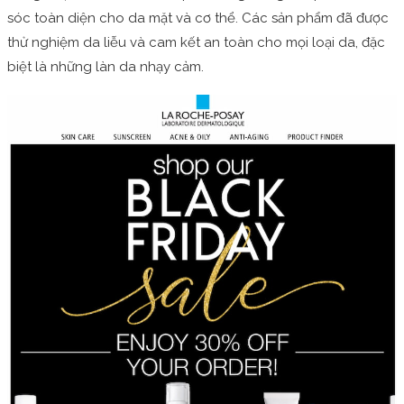
sóc toàn diện cho da mặt và cơ thể. Các sản phẩm đã được
thử nghiệm da liễu và cam kết an toàn cho mọi loại da, đặc
biệt là những làn da nhạy cảm.