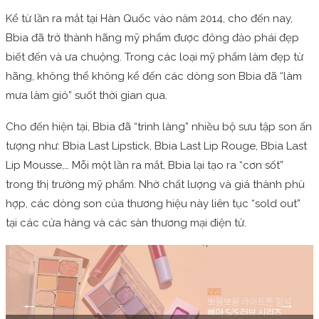
Kể từ lần ra mắt tại Hàn Quốc vào năm 2014, cho đến nay,
Bbia đã trở thành hãng mỹ phẩm được đông đảo phái đẹp
biết đến và ưa chuộng. Trong các loại mỹ phẩm làm đẹp từ
hãng, không thể không kể đến các dòng son Bbia đã “làm
mưa làm gió” suốt thời gian qua.
Cho đến hiện tại, Bbia đã “trình làng” nhiều bộ sưu tập son ấn
tượng như: Bbia Last Lipstick, Bbia Last Lip Rouge, Bbia Last
Lip Mousse,… Mỗi một lần ra mắt, Bbia lại tạo ra “cơn sốt”
trong thị trường mỹ phẩm. Nhờ chất lượng và giá thành phù
hợp, các dòng son của thương hiệu này liên tục “sold out”
tại các cửa hàng và các sàn thương mại điện tử.