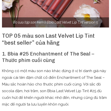
Bộ sưu tập son kem lì Bbia Last Velvet Lip Tint version 5
TOP 05 màu son Last Velvet Lip Tint
“best seller” của hãng
1. Bbia #25 Enchantment of The Seal –
Thước phim cuối cùng
Không có một màu son nào khác đứng ở vị trí danh giá này
ngoài cái tên đậm chất cổ điển Enchantment of The Seal –
Màu sắc hoàn hảo cho thước phim cuối cùng. Với sắc đỏ
socola đậm, hơi trầm, son Bbia Last Velvet Lip Tint #25 đủ
cuốn hút để khiến người khác nhớ đến, nhưng cũng đủ trầm
mặc để người ta lưu luyến khôn nguôi.