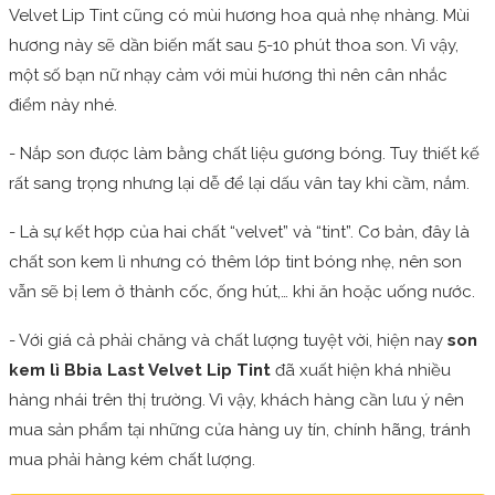
Velvet Lip Tint cũng có mùi hương hoa quả nhẹ nhàng. Mùi
hương này sẽ dần biến mất sau 5-10 phút thoa son. Vì vậy,
một số bạn nữ nhạy cảm với mùi hương thì nên cân nhắc
điểm này nhé.
- Nắp son được làm bằng chất liệu gương bóng. Tuy thiết kế
rất sang trọng nhưng lại dễ để lại dấu vân tay khi cầm, nắm.
- Là sự kết hợp của hai chất “velvet” và “tint”. Cơ bản, đây là
chất son kem lì nhưng có thêm lớp tint bóng nhẹ, nên son
vẫn sẽ bị lem ở thành cốc, ống hút,… khi ăn hoặc uống nước.
- Với giá cả phải chăng và chất lượng tuyệt vời, hiện nay
son
kem lì Bbia Last Velvet Lip Tint
đã xuất hiện khá nhiều
hàng nhái trên thị trường. Vì vậy, khách hàng cần lưu ý nên
mua sản phẩm tại những cửa hàng uy tín, chính hãng, tránh
mua phải hàng kém chất lượng.