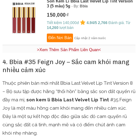
Son Kem Lì Bbia Last Velvet Lip Tint Version
3 (5 màu) 5g
By:
Bbia
150,000
Tiết kiệm 140,000đ
4.94/5
2,766
Đánh giá. Từ
14,260
lượt bán
Đến Nơi Bán
Cập nhật 2 năm trước
>Xem Thêm Sản Phẩm Liên Quan<
4. Bbia #35 Feign Joy – Sắc cam khói mang
nhiều cảm xúc
Thuộc phiên bản mới nhất Bbia Last Velvet Lip Tint Version 8
– Bộ sưu tập được hãng “thổi hồn” bằng sắc son đất quyến rũ
đầy ma mị,
son kem lì Bbia Last Velvet Lip Tint
#35 Feign
Joy là một màu hồng cam khói mang đến nhiều cảm xúc.
Đây là một sự kết hợp độc đáo giữa sắc đỏ cam quyến rũ
cùng sắc đất cá tính, mạnh mẽ và có điểm chút ánh cam
khói nhẹ nhàng.