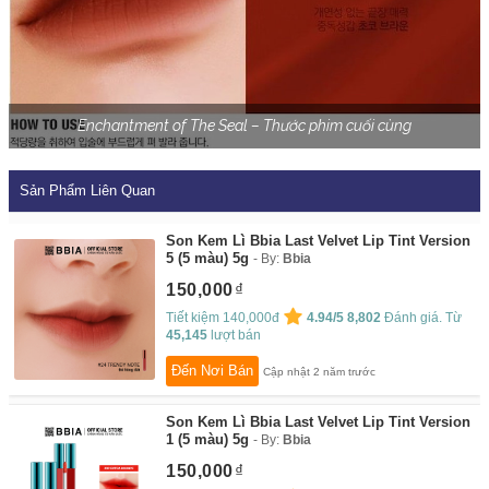
Enchantment of The Seal – Thước phim cuối cùng
Sản Phẩm Liên Quan
Son Kem Lì Bbia Last Velvet Lip Tint Version
5 (5 màu) 5g
By:
Bbia
150,000
Tiết kiệm 140,000đ
4.94/5
8,802
Đánh giá. Từ
45,145
lượt bán
Đến Nơi Bán
Cập nhật 2 năm trước
Son Kem Lì Bbia Last Velvet Lip Tint Version
1 (5 màu) 5g
By:
Bbia
150,000