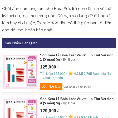
Chút ánh cam nhẹ làm cho Bbia #04 trở nên dễ tính với bất
kỳ loại da, loại men răng nào. Dù bạn sử dụng để đi học, đi
làm hay đi dự tiệc, Extra Mood đều có thể giúp bạn tô điểm
cho đôi môi hoàn hảo nhất.
Sản Phẩm Liên Quan
Son Kem Lì Bbia Last Velvet Lip Tint Version
1 (5 màu) 5g
By:
Bbia
125,000
Tiết kiệm 165,000đ
4.93/5
2,705
Đánh giá. Từ
13,398
lượt bán
Đến Nơi Bán
Cập nhật 2 năm trước
Son Kem Lì Bbia Last Velvet Lip Tint Version
4 (5 màu) 5g
By:
Bbia
129,000
Tiết kiệm 161,000đ
4.92/5
908
Đánh giá. Từ