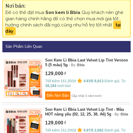
Nơi bán:
Để có thể đặt mua
Son kem lì Bbia
Quý khách nên ghé
gian hàng chính hãng để có thể chọn mua mới giá tốt ,
hưởng chính sách đãi ngộ cũng như hỗ trợ tốt nhất
tại
đây
Sản Phẩm Liên Quan
Son Kem Lì Bbia Last Velvet Lip Tint Version
5 (5 màu) 5g
By:
Bbia
129,000
Tiết kiệm 161,000đ
4.93/5
6,913
Đánh giá. Từ
38,184
lượt bán
Đến Nơi Bán
Cập nhật 3 năm trước
Son Kem Lì Bbia Last Velvet Lip Tint - Màu
HOT nàng yêu (02, 12, 25, 38, A6) 5g
By:
Bbia
129,000
Tiết kiệm 161,000đ
4.97/5
2,082
Đánh giá. Từ