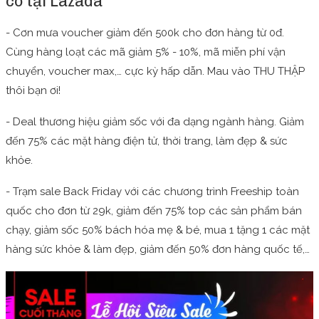
có tại Lazada
- Cơn mưa voucher giảm đến 500k cho đơn hàng từ 0đ.
Cùng hàng loạt các mã giảm 5% - 10%, mã miễn phí vận
chuyển, voucher max,… cực kỳ hấp dẫn. Mau vào THU THẬP
thôi bạn ơi!
- Deal thương hiệu giảm sốc với đa dạng ngành hàng. Giảm
đến 75% các mặt hàng điện tử, thời trang, làm đẹp & sức
khỏe.
- Trạm sale Back Friday với các chương trình Freeship toàn
quốc cho đơn từ 29k, giảm đến 75% top các sản phẩm bán
chạy, giảm sốc 50% bách hóa mẹ & bé, mua 1 tặng 1 các mặt
hàng sức khỏe & làm đẹp, giảm đến 50% đơn hàng quốc tế,…