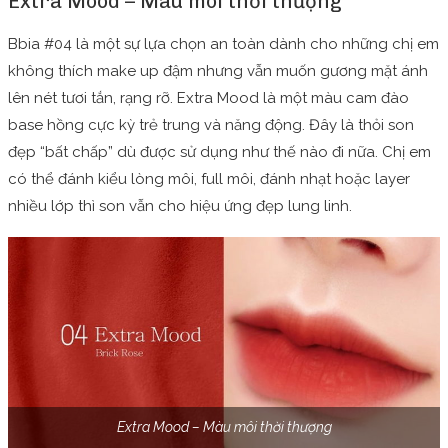
Extra Mood – Màu môi thời thượng
Bbia #04 là một sự lựa chọn an toàn dành cho những chị em
không thích make up đậm nhưng vẫn muốn gương mặt ánh
lên nét tươi tắn, rạng rỡ. Extra Mood là một màu cam đào
base hồng cực kỳ trẻ trung và năng động. Đây là thỏi son
đẹp “bất chấp” dù được sử dụng như thế nào đi nữa. Chị em
có thể đánh kiểu lòng môi, full môi, đánh nhạt hoặc layer
nhiều lớp thì son vẫn cho hiệu ứng đẹp lung linh.
Extra Mood – Màu môi thời thượng