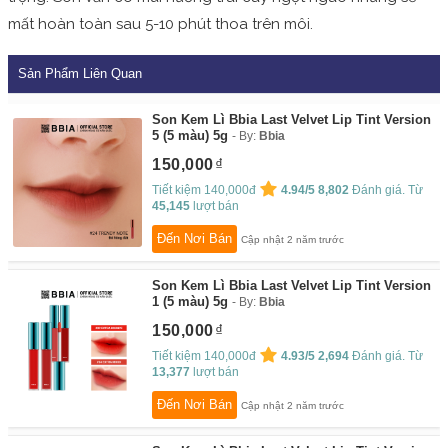
mất hoàn toàn sau 5-10 phút thoa trên môi.
Sản Phẩm Liên Quan
Son Kem Lì Bbia Last Velvet Lip Tint Version
5 (5 màu) 5g
By:
Bbia
150,000
Tiết kiệm 140,000đ
4.94/5
8,802
Đánh giá. Từ
45,145
lượt bán
Đến Nơi Bán
Cập nhật 2 năm trước
Son Kem Lì Bbia Last Velvet Lip Tint Version
1 (5 màu) 5g
By:
Bbia
150,000
Tiết kiệm 140,000đ
4.93/5
2,694
Đánh giá. Từ
13,377
lượt bán
Đến Nơi Bán
Cập nhật 2 năm trước