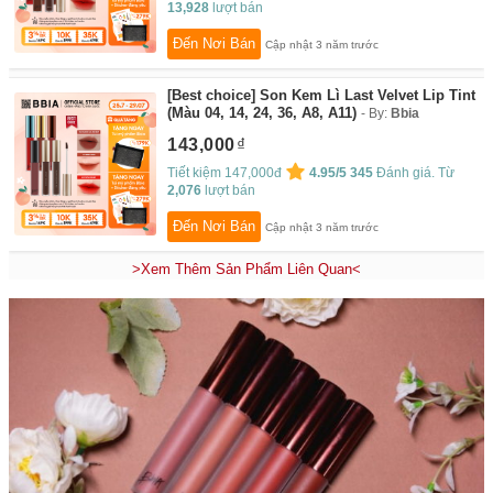
13,928
lượt bán
Đến Nơi Bán
Cập nhật 3 năm trước
[Best choice] Son Kem Lì Last Velvet Lip Tint
(Màu 04, 14, 24, 36, A8, A11)
By:
Bbia
143,000
Tiết kiệm 147,000đ
4.95/5
345
Đánh giá. Từ
2,076
lượt bán
Đến Nơi Bán
Cập nhật 3 năm trước
>Xem Thêm Sản Phẩm Liên Quan<