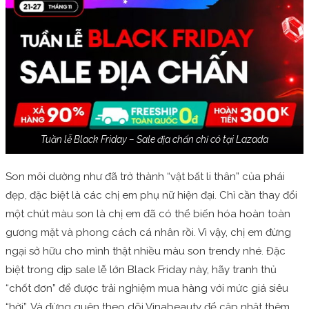
Tuần lễ Black Friday – Sale địa chấn chỉ có tại Lazada
Son môi dường như đã trở thành “vật bất li thân” của phái
đẹp, đặc biệt là các chị em phụ nữ hiện đại. Chỉ cần thay đổi
một chút màu son là chị em đã có thể biến hóa hoàn toàn
gương mặt và phong cách cá nhân rồi. Vì vậy, chị em đừng
ngại sở hữu cho mình thật nhiều màu son trendy nhé. Đặc
biệt trong dịp sale lễ lớn Black Friday này, hãy tranh thủ
“chốt đơn” để được trải nghiệm mua hàng với mức giá siêu
“hời”. Và đừng quên theo dõi Vinabeauty để cập nhật thêm