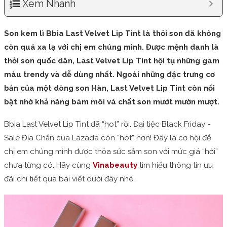
Xem Nhanh
Son kem lì Bbia Last Velvet Lip Tint là thỏi son đã không
còn quá xa lạ với chị em chúng mình. Được mệnh danh là
thỏi son quốc dân, Last Velvet Lip Tint hội tụ những gam
màu trendy và dễ dùng nhất. Ngoài những đặc trưng cơ
bản của một dòng son Hàn, Last Velvet Lip Tint còn nổi
bật nhờ khả năng bám môi và chất son mướt mườn mượt.
Bbia Last Velvet Lip Tint đã “hot” rồi. Đại tiệc Black Friday -
Sale Địa Chấn của Lazada còn “hot” hơn! Đây là cơ hội để
chị em chúng mình được thỏa sức sắm son với mức giá “hời”
chưa từng có. Hãy cùng
Vinabeauty
tìm hiểu thông tin ưu
đãi chi tiết qua bài viết dưới đây nhé.