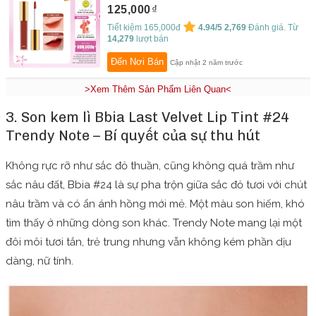
125,000
Tiết kiệm 165,000đ
4.94/5
2,769
Đánh giá. Từ
14,279
lượt bán
Đến Nơi Bán
Cập nhật 2 năm trước
>Xem Thêm Sản Phẩm Liên Quan<
3. Son kem lì Bbia Last Velvet Lip Tint #24
Trendy Note – Bí quyết của sự thu hút
Không rực rỡ như sắc đỏ thuần, cũng không quá trầm như
sắc nâu đất, Bbia #24 là sự pha trộn giữa sắc đỏ tươi với chút
nâu trầm và có ẩn ánh hồng mới mẻ. Một màu son hiếm, khó
tìm thấy ở những dòng son khác. Trendy Note mang lại một
đôi môi tươi tắn, trẻ trung nhưng vẫn không kém phần dịu
dàng, nữ tính.