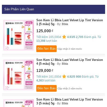
Sản Phẩm Liên Quan
Son Kem Lì Bbia Last Velvet Lip Tint Version
1 (5 màu) 5g
By:
Bbia
125,000
Tiết kiệm 165,000đ
4.93/5
2,705
Đánh giá. Từ
13,398
lượt bán
Đến Nơi Bán
Cập nhật 2 năm trước
Son Kem Lì Bbia Last Velvet Lip Tint Version
4 (5 màu) 5g
By:
Bbia
129,000
Tiết kiệm 161,000đ
4.92/5
908
Đánh giá. Từ
4,363
lượt bán
Đến Nơi Bán
Cập nhật 2 năm trước
Son Kem Lì Bbia Last Velvet Lip Tint Version
3 (5 màu) 5g
By:
Bbia