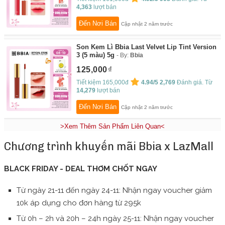
4,363
lượt bán
Đến Nơi Bán
Cập nhật 2 năm trước
Son Kem Lì Bbia Last Velvet Lip Tint Version
3 (5 màu) 5g
By:
Bbia
125,000
Tiết kiệm 165,000đ
4.94/5
2,769
Đánh giá. Từ
14,279
lượt bán
Đến Nơi Bán
Cập nhật 2 năm trước
>Xem Thêm Sản Phẩm Liên Quan<
Chương trình khuyến mãi Bbia x LazMall
BLACK FRIDAY - DEAL THƠM CHỐT NGAY
Từ ngày 21-11 đến ngày 24-11: Nhận ngay voucher giảm
10k áp dụng cho đơn hàng từ 295k
Từ 0h – 2h và 20h – 24h ngày 25-11: Nhận ngay voucher