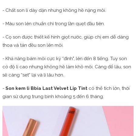
- Chất son lì dày dặn nhưng không hề nặng môi.
- Màu son lên chuẩn chỉ trong lần quẹt đầu tiên.
- Cọ son được thiết kế hình giọt nước, giúp chị em dễ dàng
thoa và tán đều son lên môi.
- Khả năng bám môi cực kỳ “đỉnh", lên đến 8 tiếng. Tuy son
có độ lì cao nhưng không hề làm khô môi. Càng để lâu, son
sẽ càng “set” lại và lì lâu hơn.
-
Son kem lì Bbia Last Velvet Lip Tint
có thể tích lớn, thời
gian sử dụng trung bình khoảng 5 đến 6 tháng.