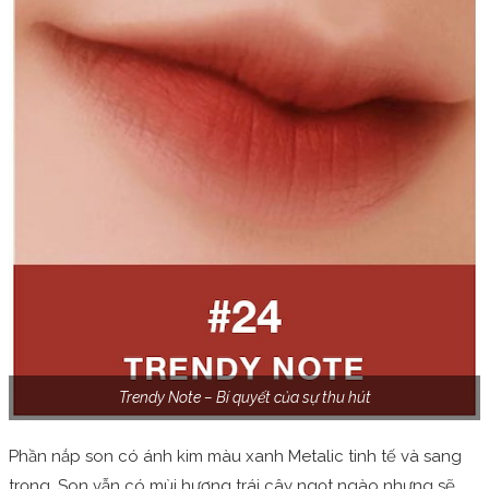
Trendy Note – Bí quyết của sự thu hút
Phần nắp son có ánh kim màu xanh Metalic tinh tế và sang
trọng. Son vẫn có mùi hương trái cây ngọt ngào nhưng sẽ