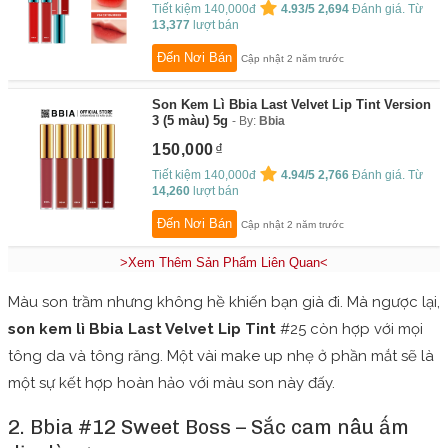
Tiết kiệm 140,000đ
4.93/5
2,694
Đánh giá. Từ
13,377
lượt bán
Đến Nơi Bán
Cập nhật 2 năm trước
Son Kem Lì Bbia Last Velvet Lip Tint Version
3 (5 màu) 5g
By:
Bbia
150,000
Tiết kiệm 140,000đ
4.94/5
2,766
Đánh giá. Từ
14,260
lượt bán
Đến Nơi Bán
Cập nhật 2 năm trước
>Xem Thêm Sản Phẩm Liên Quan<
Màu son trầm nhưng không hề khiến bạn già đi. Mà ngược lại,
son kem lì Bbia Last Velvet Lip Tint
#25 còn hợp với mọi
tông da và tông răng. Một vài make up nhẹ ở phần mắt sẽ là
một sự kết hợp hoàn hảo với màu son này đấy.
2. Bbia #12 Sweet Boss – Sắc cam nâu ấm