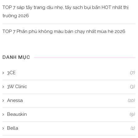
TOP 7 sáp tẩy trang dịu nhẹ, tẩy sạch bụi bẩn HOT nhất thị
trường 2026
TOP 7 Phấn phủ không màu bán chạy nhất mùa hè 2026
DANH MỤC
3CE
(7)
3W Clinic
(3)
Anessa
(10)
Beauskin
(9)
Bella
(1)