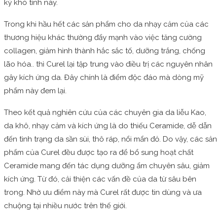
kỳ khó tính này.
Trong khi hầu hết các sản phẩm cho da nhạy cảm của các
thương hiệu khác thường đẩy mạnh vào việc tăng cường
collagen, giảm hình thành hắc sắc tố, dưỡng trắng, chống
lão hóa.. thì Curel lại tập trung vào điều trị các nguyên nhân
gây kích ứng da. Đây chính là điểm độc đáo mà dòng mỹ
phẩm này đem lại.
Theo kết quả nghiên cứu của các chuyên gia da liễu Kao,
da khô, nhạy cảm và kích ứng là do thiếu Ceramide, dễ dẫn
đến tình trạng da sần sùi, thô ráp, nổi mẩn đỏ. Do vậy, các sản
phẩm của Curel đều được tạo ra để bổ sung hoạt chất
Ceramide mang đến tác dụng dưỡng ẩm chuyên sâu, giảm
kích ứng. Từ đó, cải thiện các vấn đề của da từ sâu bên
trong. Nhờ ưu điểm này mà Curel rất được tin dùng và ưa
chuộng tại nhiều nước trên thế giới.