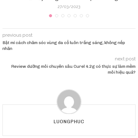
27/03/2023
previous post
Bật mí cách chăm sóc vùng da cổ luôn trắng sáng, không nếp
nhăn
next post
Review dưỡng môi chuyên sâu Curel 4.2g có thực sự làm mềm
môi hiệu quả?
LUONGPHUC