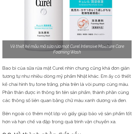
Về thiết kế mẫu mã sữa rửa mặt Curel Intensive Moisture Care
Foaming Wash
Bao bì của sữa rửa mặt Curel nhìn chung cũng khá đơn giản
tương tự như nhiều dòng mỹ phẩm Nhật khác. Em ấy có thiết
kế chai hình trụ tone trắng, phía trên là vòi pump cùng màu.
Phần thân được in thông tin tên sản phẩm, thành phần cùng
các thông số liên quan bằng chữ màu xanh dương và đen.
Bên ngoài có thêm một lớp vỏ giấy giúp bảo vệ sản phẩm tốt
hơn và hạn chế va đập trong quá trình vận chuyển xa.