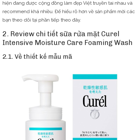
hiện đang được cộng đồng làm đẹp Việt truyền tai nhau và
recommend khá nhiều. Để hiểu rõ hơn về sản phẩm mời các
bạn theo dõi tại phần tiếp theo đây.
2. Review chi tiết sữa rửa mặt Curel
Intensive Moisture Care Foaming Wash
2.1. Về thiết kế mẫu mã