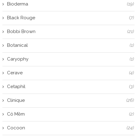
Bioderma
(19)
Black Rouge
(7)
Bobbi Brown
(21)
Botanical
(1)
Caryophy
(1)
Cerave
(4)
Cetaphil
(3)
Clinique
(26)
Cỏ Mềm
(2)
Cocoon
(24)