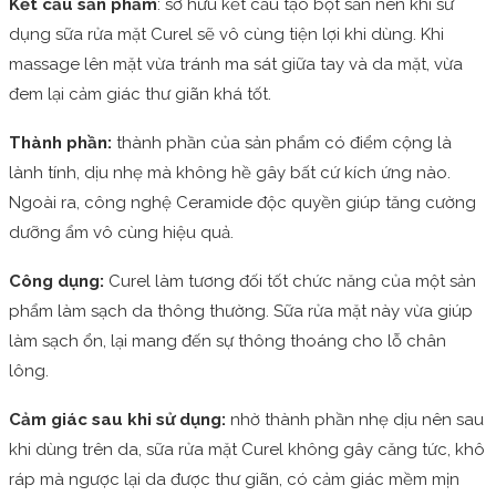
Kết cấu sản phẩm
: sở hữu kết cấu tạo bọt sẵn nên khi sử
dụng sữa rửa mặt Curel sẽ vô cùng tiện lợi khi dùng. Khi
massage lên mặt vừa tránh ma sát giữa tay và da mặt, vừa
đem lại cảm giác thư giãn khá tốt.
Thành phần:
thành phần của sản phẩm có điểm cộng là
lành tính, dịu nhẹ mà không hề gây bất cứ kích ứng nào.
Ngoài ra, công nghệ Ceramide độc quyền giúp tăng cường
dưỡng ẩm vô cùng hiệu quả.
Công dụng:
Curel làm tương đối tốt chức năng của một sản
phẩm làm sạch da thông thường. Sữa rửa mặt này vừa giúp
làm sạch ổn, lại mang đến sự thông thoáng cho lỗ chân
lông.
Cảm giác sau khi sử dụng:
nhờ thành phần nhẹ dịu nên sau
khi dùng trên da, sữa rửa mặt Curel không gây căng tức, khô
ráp mà ngược lại da được thư giãn, có cảm giác mềm mịn