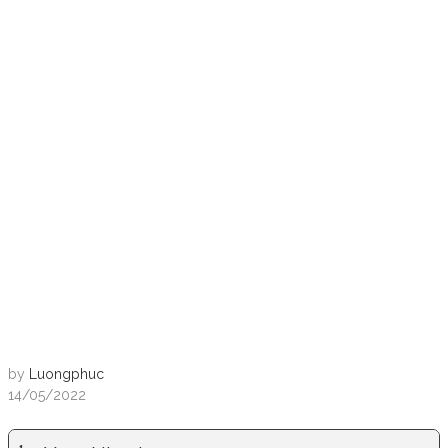
by
Luongphuc
14/05/2022