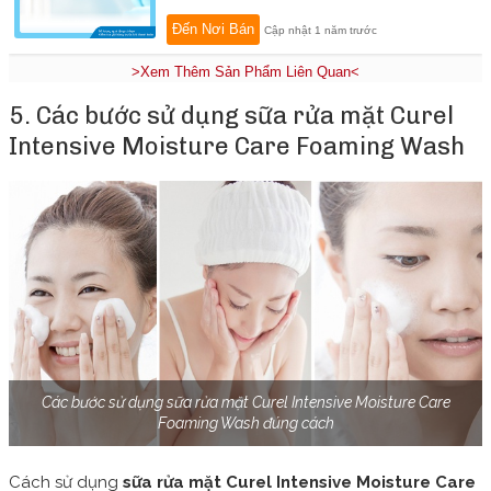
Đến Nơi Bán
Cập nhật 1 năm trước
>Xem Thêm Sản Phẩm Liên Quan<
5. Các bước sử dụng sữa rửa mặt Curel
Intensive Moisture Care Foaming Wash
Các bước sử dụng sữa rửa mặt Curel Intensive Moisture Care
Foaming Wash đúng cách
Cách sử dụng
sữa rửa mặt Curel Intensive Moisture Care