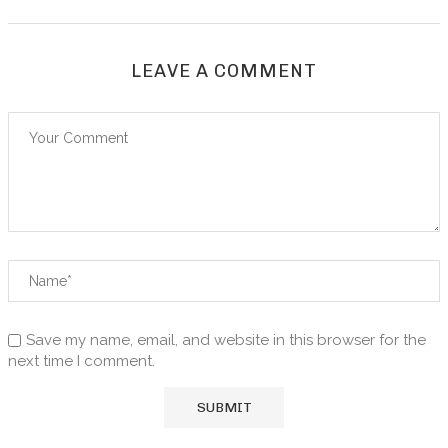
LEAVE A COMMENT
Save my name, email, and website in this browser for the
next time I comment.