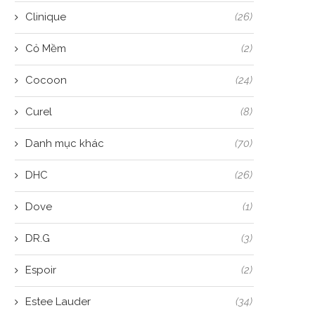
Clinique
(26)
Cỏ Mềm
(2)
Cocoon
(24)
Curel
(8)
Danh mục khác
(70)
DHC
(26)
Dove
(1)
DR.G
(3)
Espoir
(2)
Estee Lauder
(34)