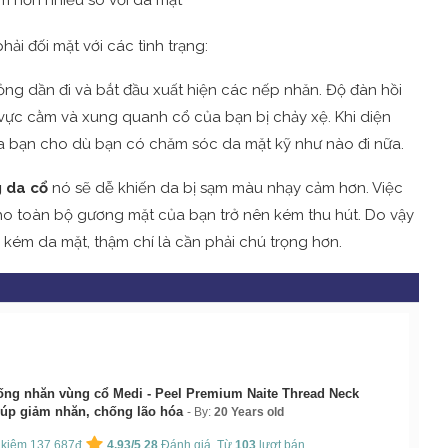
i đối mặt với các tình trạng:
ng dần đi và bắt đầu xuất hiện các nếp nhăn. Độ đàn hồi
ực cằm và xung quanh cổ của bạn bị chảy xệ. Khi diện
của bạn cho dù bạn có chăm sóc da mặt kỹ như nào đi nữa.
 da cổ
nó sẽ dễ khiến da bị sạm màu nhạy cảm hơn. Việc
ho toàn bộ gương mặt của bạn trở nên kém thu hút. Do vậy
ém da mặt, thậm chí là cần phải chú trọng hơn.
g nhăn vùng cổ Medi - Peel Premium Naite Thread Neck
úp giảm nhăn, chống lão hóa
By:
20 Years old
t kiệm 137,687đ
4.93/5
28
Đánh giá. Từ
103
lượt bán