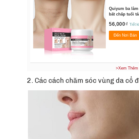
Quiyum ba làm 
bất chấp tuổi 
Store
56,000
Tiết 
Đến Nơi Bán
>Xem Thêm 
2. Các cách chăm sóc vùng da cổ đ