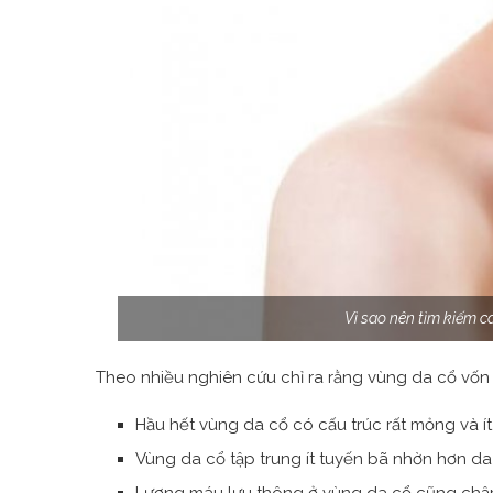
Vì sao nên tìm kiếm 
Theo nhiều nghiên cứu chỉ ra rằng vùng da cổ vốn
Hầu hết vùng da cổ có cấu trúc rất mỏng và 
Vùng da cổ tập trung ít tuyến bã nhờn hơn da
Lượng máu lưu thông ở vùng da cổ cũng chậm