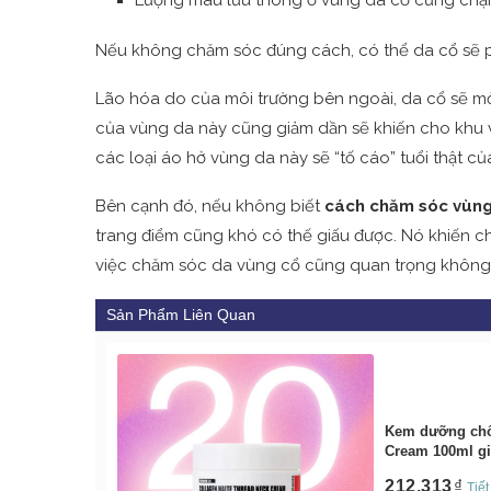
Nếu không chăm sóc đúng cách, có thể da cổ sẽ phả
Lão hóa do của môi trường bên ngoài, da cổ sẽ mỏ
của vùng da này cũng giảm dần sẽ khiến cho khu v
các loại áo hở vùng da này sẽ “tố cáo” tuổi thật 
Bên cạnh đó, nếu không biết
cách chăm sóc vùng
trang điểm cũng khó có thế giấu được. Nó khiến c
việc chăm sóc da vùng cổ cũng quan trọng không k
Sản Phẩm Liên Quan
Kem dưỡng chốn
Cream 100ml gi
212,313
Tiế