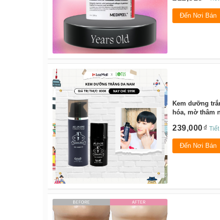
Đến Nơi Bán
Kem dưỡng trắn
hóa, mờ thâm n
By:
Grinif
239,000
Tiế
Đến Nơi Bán