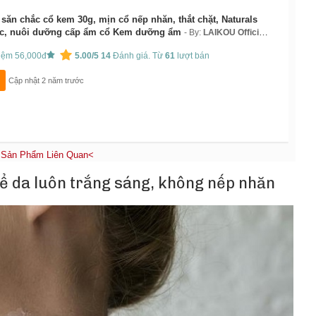
săn chắc cổ kem 30g, mịn cổ nếp nhăn, thắt chặt, Naturals
tác, nuôi dưỡng cấp ẩm cổ Kem dưỡng ẩm
By:
LAIKOU Official
kiệm 56,000đ
5.00/5
14
Đánh giá. Từ
61
lượt bán
Cập nhật 2 năm trước
Sản Phẩm Liên Quan<
ể da luôn trắng sáng, không nếp nhăn