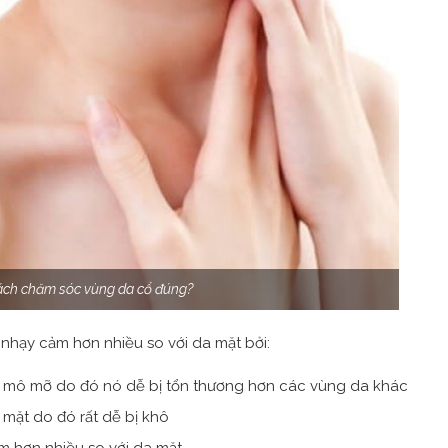
cách chăm sóc vùng da cổ đúng?
 nhạy cảm hơn nhiều so với da mặt bởi:
ít mô mỡ do đó nó dễ bị tổn thương hơn các vùng da khác
 mặt do đó rất dễ bị khô
 hơn nhiều so với da mặt