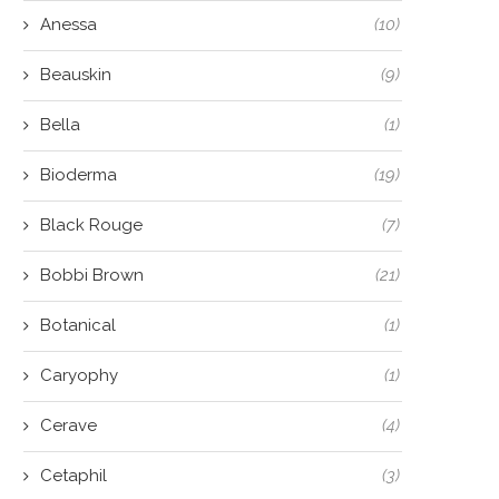
Anessa
(10)
Beauskin
(9)
Bella
(1)
Bioderma
(19)
Black Rouge
(7)
Bobbi Brown
(21)
Botanical
(1)
Caryophy
(1)
Cerave
(4)
Cetaphil
(3)