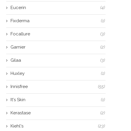
Eucerin
(4)
Fixderma
(1)
Focallure
(3)
Garnier
(2)
Gilaa
(3)
Huxley
(1)
Innisfree
(55)
It's Skin
(1)
Kerastase
(2)
Kiehl's
(23)