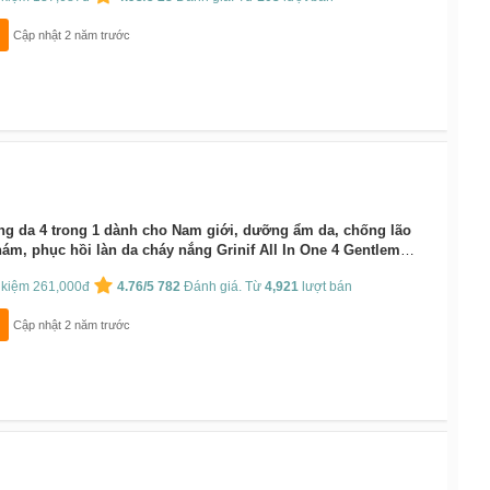
Cập nhật 2 năm trước
g da 4 trong 1 dành cho Nam giới, dưỡng ẩm da, chống lão
ám, phục hồi làn da cháy nắng Grinif All In One 4 Gentleman
t kiệm 261,000đ
4.76/5
782
Đánh giá. Từ
4,921
lượt bán
Cập nhật 2 năm trước