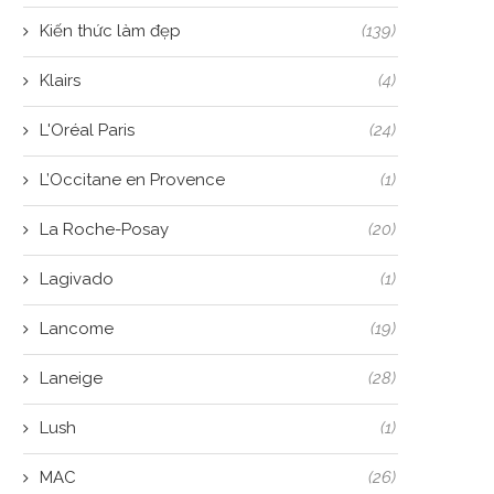
Kiến thức làm đẹp
(139)
Klairs
(4)
L'Oréal Paris
(24)
L’Occitane en Provence
(1)
La Roche-Posay
(20)
Lagivado
(1)
Lancome
(19)
Laneige
(28)
Lush
(1)
MAC
(26)