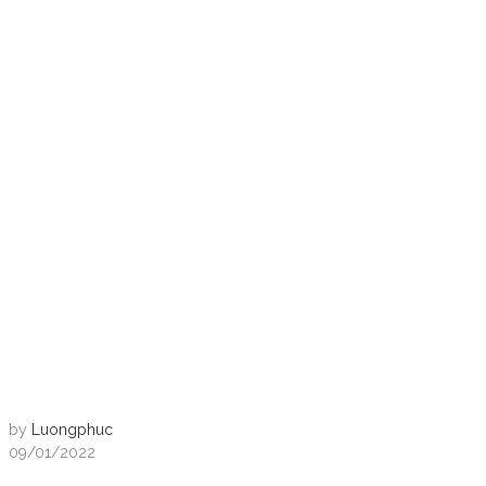
by
Luongphuc
09/01/2022