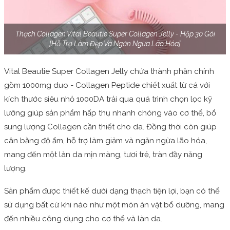
Thạch Collagen Vital Beautie Super Collagen Jelly - Hộp 30 Gói
[Hỗ Trợ Làm Đẹp Và Ngăn Ngừa Lão Hóa]
Vital Beautie Super Collagen Jelly chứa thành phần chính
gồm 1000mg duo - Collagen Peptide chiết xuất từ cá với
kích thước siêu nhỏ 1000DA trải qua quá trình chọn lọc kỹ
lưỡng giúp sản phẩm hấp thụ nhanh chóng vào cơ thể, bổ
sung lượng Collagen cần thiết cho da. Đồng thời còn giúp
cân bằng độ ẩm, hỗ trợ làm giảm và ngăn ngừa lão hóa,
mang đến một làn da mịn màng, tươi trẻ, tràn đầy năng
lượng.
Sản phẩm được thiết kế dưới dạng thạch tiện lợi, bạn có thể
sử dụng bất cứ khi nào như một món ăn vặt bổ dưỡng, mang
đến nhiều công dụng cho cơ thể và làn da.