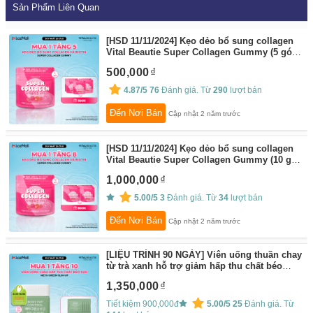
Sản Phẩm Liên Quan
[HSD 11/11/2024] Kẹo dẻo bổ sung collagen
Vital Beautie Super Collagen Gummy (5 gói) -
6,000mg
By:
Vital Beautie Flagship Store
500,000
4.87/5
76
Đánh giá. Từ
290
lượt bán
Đến Nơi Bán
Cập nhật 2 năm trước
[HSD 11/11/2024] Kẹo dẻo bổ sung collagen
Vital Beautie Super Collagen Gummy (10 gói)
- 12,000mg
By:
Vital Beautie Flagship Store
1,000,000
5.00/5
3
Đánh giá. Từ
34
lượt bán
Đến Nơi Bán
Cập nhật 2 năm trước
[LIỆU TRÌNH 90 NGÀY] Viên uống thuần chay
từ trà xanh hỗ trợ giảm hấp thu chất béo
Meta Green Slim Up (Hộp 270 viên)
By:
Vital
1,350,000
Beautie Flagship Store
Tiết kiệm 900,000đ
5.00/5
25
Đánh giá. Từ