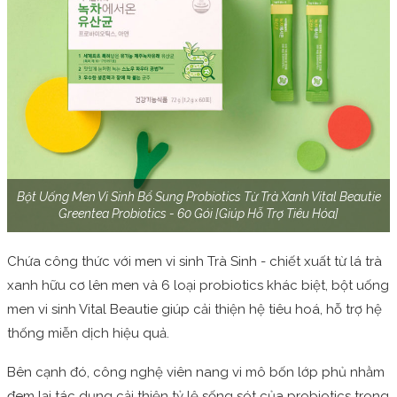
Bột Uống Men Vi Sinh Bổ Sung Probiotics Từ Trà Xanh Vital Beautie
Greentea Probiotics - 60 Gói [Giúp Hỗ Trợ Tiêu Hóa]
Chứa công thức với men vi sinh Trà Sinh - chiết xuất từ lá trà
xanh hữu cơ lên men và 6 loại probiotics khác biệt, bột uống
men vi sinh Vital Beautie giúp cải thiện hệ tiêu hoá, hỗ trợ hệ
thống miễn dịch hiệu quả.
Bên cạnh đó, công nghệ viên nang vi mô bốn lớp phủ nhằm
đem lại tác dụng cải thiện tỷ lệ sống sót của probiotics trong