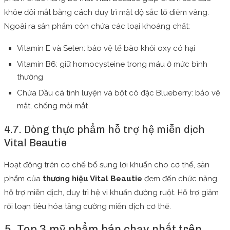
khỏe đôi mắt bằng cách duy trì mật độ sắc tố điểm vàng.
Ngoài ra sản phẩm còn chứa các loại khoáng chất:
Vitamin E và Selen: bảo vệ tế bào khỏi oxy có hại
Vitamin B6: giữ homocysteine ​​trong máu ở mức bình
thường
Chứa Dầu cá tinh luyện và bột cô đặc Blueberry: bảo vệ
mắt, chống mỏi mắt
4.7. Dòng thực phẩm hỗ trợ hệ miễn dịch
Vital Beautie
Hoạt động trên cơ chế bổ sung lợi khuẩn cho cơ thể, sản
phẩm của
thương hiệu Vital Beautie
đem đến chức năng
hỗ trợ miễn dịch, duy trì hệ vi khuẩn đường ruột. Hỗ trợ giảm
rối loạn tiêu hóa tăng cường miễn dịch cơ thể.
5. Top 3 mỹ phẩm bán chạy nhất trên