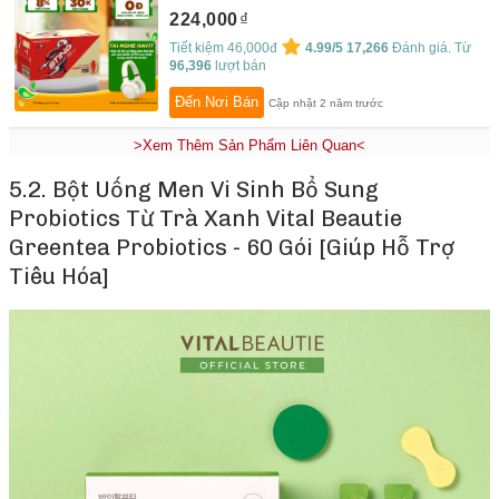
224,000
Tiết kiệm 46,000đ
4.99/5
17,266
Đánh giá. Từ
96,396
lượt bán
Đến Nơi Bán
Cập nhật 2 năm trước
>Xem Thêm Sản Phẩm Liên Quan<
5.2. Bột Uống Men Vi Sinh Bổ Sung
Probiotics Từ Trà Xanh Vital Beautie
Greentea Probiotics - 60 Gói [Giúp Hỗ Trợ
Tiêu Hóa]