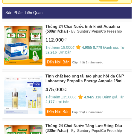
Sản Phẩm Liên Quan
Thùng 24 Chai Nước tinh khiết Aquafina
(500ml/chai)
By:
Suntory PepsiCo Freeship
112,000
Tiết kiệm 18,000đ
4.98/5
8,779
Đánh giá. Từ
32,916
lượt bán
Đến Nơi Bán
Cập nhật 2 năm trước
Tinh chất keo ong tái tạo phục hồi da CNP
Laboratory Propolis Energy Ampule 15ml
By:
CNP Laboratory
475,000
Tiết kiệm 135,000đ
4.94/5
318
Đánh giá. Từ
2,177
lượt bán
Đến Nơi Bán
Cập nhật 2 năm trước
Thùng 24 Chai Nước Tăng Lực Sting Dâu
(330ml/chai)
By:
Suntory PepsiCo Freeship