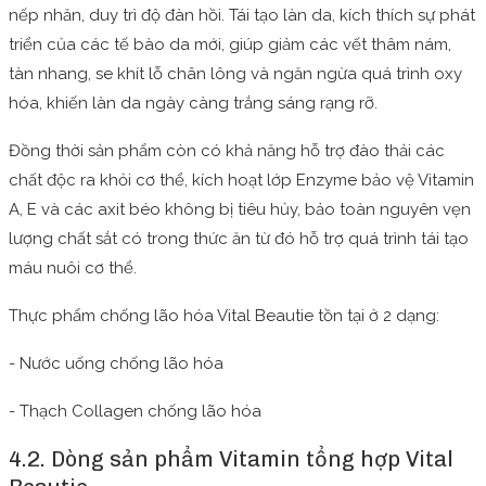
nếp nhăn, duy trì độ đàn hồi. Tái tạo làn da, kích thích sự phát
triển của các tế bào da mới, giúp giảm các vết thâm nám,
tàn nhang, se khít lỗ chân lông và ngăn ngừa quá trình oxy
hóa, khiến làn da ngày càng trắng sáng rạng rỡ.
Đồng thời sản phẩm còn có khả năng hỗ trợ đào thải các
chất độc ra khỏi cơ thể, kích hoạt lớp Enzyme bảo vệ Vitamin
A, E và các axit béo không bị tiêu hủy, bảo toàn nguyên vẹn
lượng chất sắt có trong thức ăn từ đó hỗ trợ quá trình tái tạo
máu nuôi cơ thể.
Thực phẩm chống lão hóa Vital Beautie tồn tại ở 2 dạng:
- Nước uống chống lão hóa
- Thạch Collagen chống lão hóa
4.2. Dòng sản phẩm Vitamin tổng hợp Vital