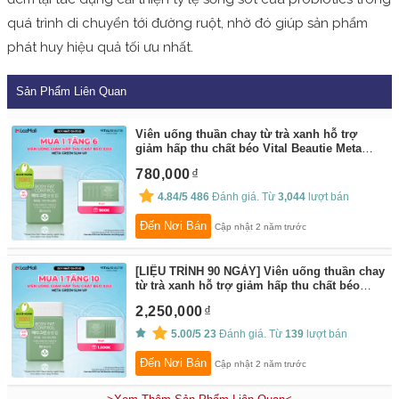
quá trình di chuyển tới đường ruột, nhờ đó giúp sản phẩm
phát huy hiệu quả tối ưu nhất.
Sản Phẩm Liên Quan
Viên uống thuần chay từ trà xanh hỗ trợ
giảm hấp thu chất béo Vital Beautie Meta
Green Slim Up (Hộp 90 viên)
By:
Vital Beautie
780,000
Flagship Store
4.84/5
486
Đánh giá. Từ
3,044
lượt bán
Đến Nơi Bán
Cập nhật 2 năm trước
[LIỆU TRÌNH 90 NGÀY] Viên uống thuần chay
từ trà xanh hỗ trợ giảm hấp thu chất béo
Meta Green Slim Up (Hộp 270 viên)
By:
Vital
2,250,000
Beautie Flagship Store
5.00/5
23
Đánh giá. Từ
139
lượt bán
Đến Nơi Bán
Cập nhật 2 năm trước