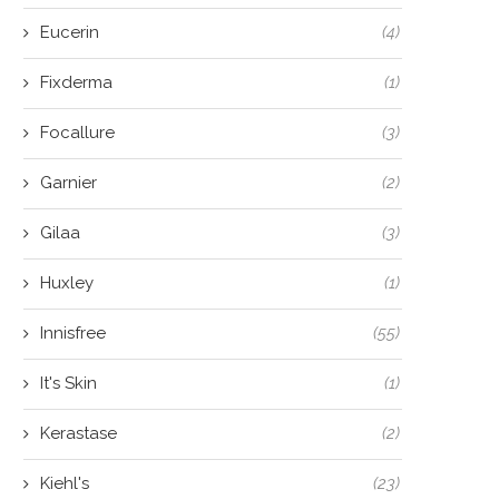
Eucerin
(4)
Fixderma
(1)
Focallure
(3)
Garnier
(2)
Gilaa
(3)
Huxley
(1)
Innisfree
(55)
It's Skin
(1)
Kerastase
(2)
Kiehl's
(23)