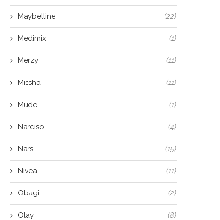
Maybelline
(22)
Medimix
(1)
Merzy
(11)
Missha
(11)
Mude
(1)
Narciso
(4)
Nars
(15)
Nivea
(11)
Obagi
(2)
Olay
(8)