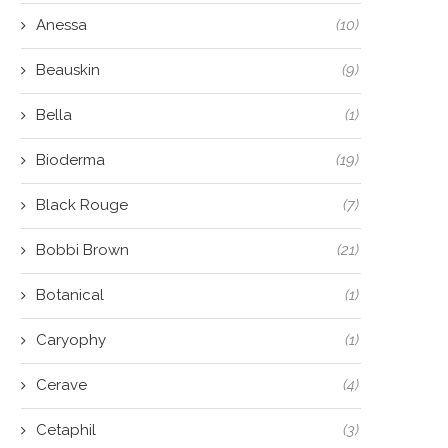
Anessa
(10)
Beauskin
(9)
Bella
(1)
Bioderma
(19)
Black Rouge
(7)
Bobbi Brown
(21)
Botanical
(1)
Caryophy
(1)
Cerave
(4)
Cetaphil
(3)