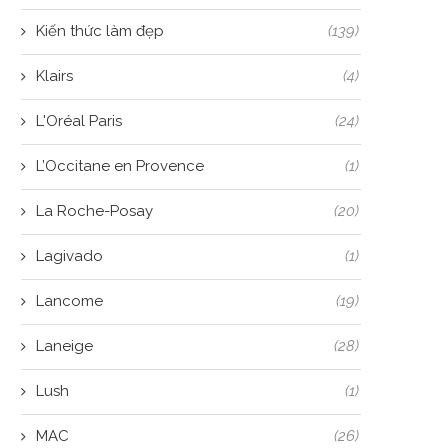
Kiến thức làm đẹp
(139)
Klairs
(4)
L'Oréal Paris
(24)
L’Occitane en Provence
(1)
La Roche-Posay
(20)
Lagivado
(1)
Lancome
(19)
Laneige
(28)
Lush
(1)
MAC
(26)