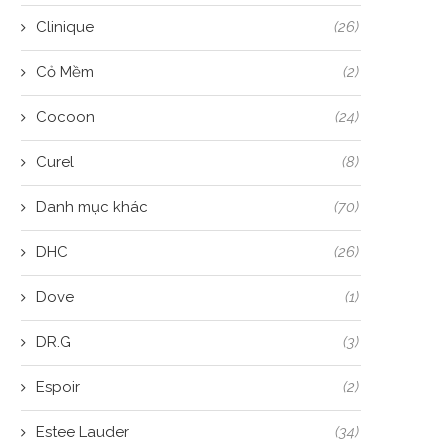
Clinique
(26)
Cỏ Mềm
(2)
Cocoon
(24)
Curel
(8)
Danh mục khác
(70)
DHC
(26)
Dove
(1)
DR.G
(3)
Espoir
(2)
Estee Lauder
(34)