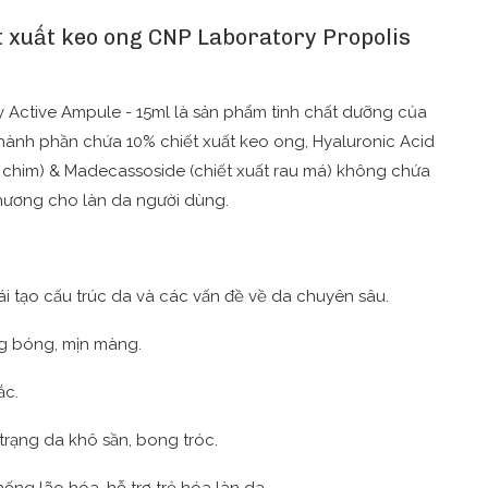
t xuất keo ong CNP Laboratory Propolis
 Active Ampule - 15ml là sản phẩm tinh chất dưỡng của
hành phần chứa 10% chiết xuất keo ong, Hyaluronic Acid
n chim) & Madecassoside (chiết xuất rau má) không chứa
hương cho làn da người dùng.
ái tạo cấu trúc da và các vấn đề về da chuyên sâu.
ng bóng, mịn màng.
ắc.
 trạng da khô sần, bong tróc.
ống lão hóa, hỗ trợ trẻ hóa làn da.