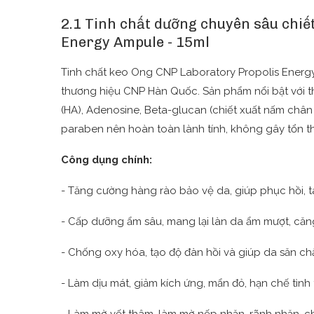
2.1 Tinh chất dưỡng chuyên sâu chiế
Energy Ampule - 15ml
Tinh chất keo Ong CNP Laboratory Propolis Energy
thương hiệu CNP Hàn Quốc. Sản phẩm nổi bật với t
(HA), Adenosine, Beta-glucan (chiết xuất nấm châ
paraben nên hoàn toàn lành tính, không gây tổn t
Công dụng chính:
- Tăng cường hàng rào bảo vệ da, giúp phục hồi, t
- Cấp dưỡng ẩm sâu, mang lại làn da ẩm mượt, că
- Chống oxy hóa, tạo độ đàn hồi và giúp da săn ch
- Làm dịu mát, giảm kích ứng, mẩn đỏ, hạn chế tình
- Làm mờ vết thâm, làm mờ nếp nhăn, rãnh nhăn, ch