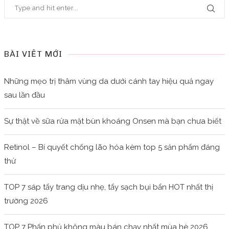
BÀI VIẾT MỚI
Những mẹo trị thâm vùng da dưới cánh tay hiệu quả ngay
sau lần đầu
Sự thật về sữa rửa mặt bùn khoáng Onsen mà bạn chưa biết
Retinol – Bí quyết chống lão hóa kèm top 5 sản phẩm đáng
thử
TOP 7 sáp tẩy trang dịu nhẹ, tẩy sạch bụi bẩn HOT nhất thị
trường 2026
TOP 7 Phấn phủ không màu bán chạy nhất mùa hè 2026