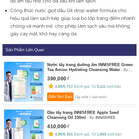
độ ẩm dịu nhẹ cho da sau khi làm sạch.
Công thức nước giọt dầu Oil drop water formula cho
hiệu quả làm sạch kép giúp loại bỏ lớp trang điểm nhanh
chóng và mạnh mẽ, cho phép làm sạch sâu mà không
gây cay mắt, khô hay căng da.
Sản Phẩm Liên Quan
Nước tẩy trang dưỡng ẩm INNISFREE Green
Tea Amino Hydrating Cleansing Water
By:
INNISFREE
390,000
4.89/5
757
Đánh giá. Từ
5,111
lượt bán
Đến Nơi Bán
Cập nhật 1 năm trước
Dầu tẩy trang INNISFREE Apple Seed
Cleansing Oil 150ml
By:
INNISFREE
410,000
4.90/5
301
Đánh giá. Từ
1,965
lượt bán