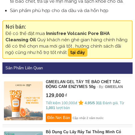
tế bào chết, trả lại vẻ mịn màng và sạch khỏe cho da.
Sản phẩm phù hợp cho da dầu và da hỗn hợp
Nơi bán:
Để có thể đặt mua
Innisfree Volcanic Pore BHA
Cleansing Oil
Quý khách nên ghé gian hàng chính hãng
để có thể chọn mua mới giá tốt , hưởng chính sách đãi
ngộ cũng như hỗ trợ tốt nhất
tại đây
Sản Phẩm Liên Quan
GMEELAN GEL TẨY TẾ BÀO CHẾT TÁC
ĐỘNG CAM ENZYMES 50g
By:
GMEELAN
129,000
Tiết kiệm 100,000đ
4.95/5
311
Đánh giá. Từ
1,001
lượt bán
Đến Nơi Bán
Cập nhật 2 năm trước
Bộ Dụng Cụ Lấy Ráy Tai Thông Minh Có