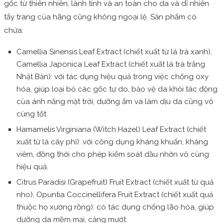
gốc từ thiên nhiên, lành tính và an toàn cho da và dĩ nhiên
tẩy trang của hãng cũng không ngoại lệ. Sản phẩm có
chứa:
Camellia Sinensis Leaf Extract (chiết xuất từ lá trà xanh),
Camellia Japonica Leaf Extract (chiết xuất lá trà trắng
Nhật Bản): với tác dụng hiệu quả trong việc chống oxy
hóa, giúp loại bỏ các gốc tự do, bảo vệ da khỏi tác động
của ánh nắng mặt trời, dưỡng ẩm và làm dịu da cũng vô
cùng tốt.
Hamamelis Virginiana (Witch Hazel) Leaf Extract (chiết
xuất từ lá cây phỉ): với công dụng kháng khuẩn, kháng
viêm, đồng thời cho phép kiểm soát dầu nhờn vô cùng
hiệu quả.
Citrus Paradisi (Grapefruit) Fruit Extract (chiết xuất từ quả
nho), Opuntia Coccinellifera Fruit Extract (chiết xuất quả
thuộc họ xương rồng): có tác dụng chống lão hóa, giúp
dưỡng da mềm mại, căng mướt.