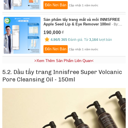
Đến Nơi Bán
Cập nhật 1 năm trước
Sản phẩm tẩy trang mắt và môi INNISFREE
Apple Seed Lip & Eye Remover 100ml
By:
INNISFREE
190,000
4.96/5
365
Đánh giá. Từ
3,164
lượt bán
Đến Nơi Bán
Cập nhật 1 năm trước
>Xem Thêm Sản Phẩm Liên Quan<
5.2. Dầu tẩy trang Innisfree Super Volcanic
Pore Cleansing Oil - 150ml