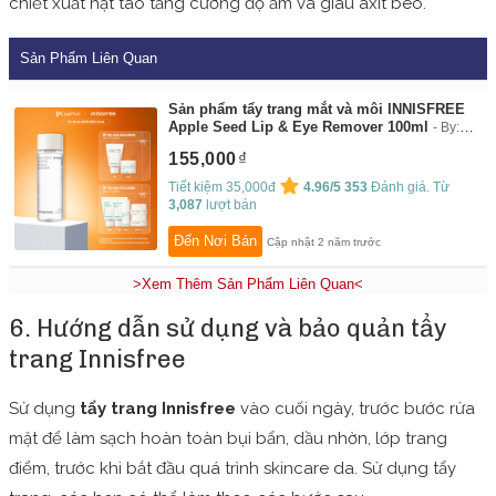
chiết xuất hạt táo tăng cường độ ẩm và giàu axit béo.
Sản Phẩm Liên Quan
Sản phẩm tẩy trang mắt và môi INNISFREE
Apple Seed Lip & Eye Remover 100ml
By:
INNISFREE
155,000
Tiết kiệm 35,000đ
4.96/5
353
Đánh giá. Từ
3,087
lượt bán
Đến Nơi Bán
Cập nhật 2 năm trước
>Xem Thêm Sản Phẩm Liên Quan<
6. Hướng dẫn sử dụng và bảo quản tẩy
trang Innisfree
Sử dụng
tẩy trang Innisfree
vào cuối ngày, trước bước rửa
mặt để làm sạch hoàn toàn bụi bẩn, dầu nhờn, lớp trang
điểm, trước khi bắt đầu quá trình skincare da. Sử dụng tẩy