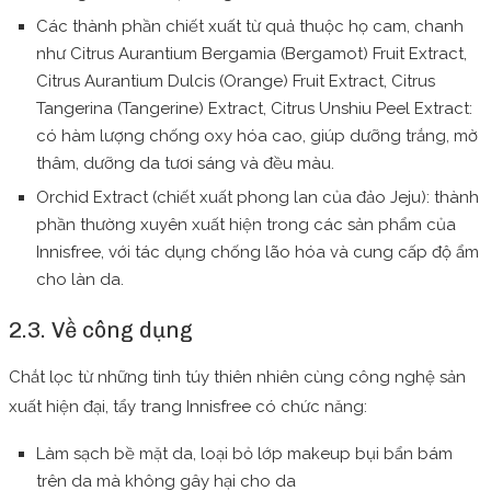
Các thành phần chiết xuất từ quả thuộc họ cam, chanh
như Citrus Aurantium Bergamia (Bergamot) Fruit Extract,
Citrus Aurantium Dulcis (Orange) Fruit Extract, Citrus
Tangerina (Tangerine) Extract, Citrus Unshiu Peel Extract:
có hàm lượng chống oxy hóa cao, giúp dưỡng trắng, mờ
thâm, dưỡng da tươi sáng và đều màu.
Orchid Extract (chiết xuất phong lan của đảo Jeju): thành
phần thường xuyên xuất hiện trong các sản phẩm của
Innisfree, với tác dụng chống lão hóa và cung cấp độ ẩm
cho làn da.
2.3. Về công dụng
Chắt lọc từ những tinh túy thiên nhiên cùng công nghệ sản
xuất hiện đại, tẩy trang Innisfree có chức năng:
Làm sạch bề mặt da, loại bỏ lớp makeup bụi bẩn bám
trên da mà không gây hại cho da