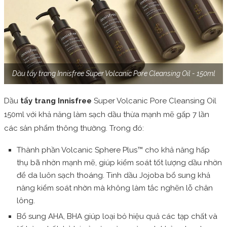
Dầu tẩy trang Innisfree Super Volcanic Pore Cleansing Oil - 150ml
Dầu
tẩy trang Innisfree
Super Volcanic Pore Cleansing Oil
150ml với khả năng làm sạch dầu thừa mạnh mẽ gấp 7 lần
các sản phẩm thông thường. Trong đó:
Thành phần Volcanic Sphere Plus™ cho khả năng hấp
thụ bã nhờn mạnh mẽ, giúp kiểm soát tốt lượng dầu nhờn
để da luôn sạch thoáng. Tinh dầu Jojoba bổ sung khả
năng kiểm soát nhờn mà không làm tắc nghẽn lỗ chân
lông.
Bổ sung AHA, BHA giúp loại bỏ hiệu quả các tạp chất và