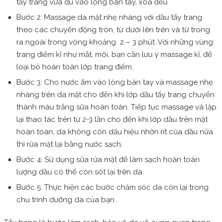
tẩy trang vừa đủ vào lòng bàn tay, xoa đều
Bước 2: Massage da mặt nhẹ nhàng với dầu tẩy trang
theo các chuyển động tròn, từ dưới lên trên và từ trong
ra ngoài trong vòng khoảng 2 – 3 phút. Với những vùng
trang điểm kĩ như mắt, môi, bạn cần lưu ý massage kĩ, để
loại bỏ hoàn toàn lớp trang điểm.
Bước 3: Cho nước ấm vào lòng bàn tay và massage nhẹ
nhàng trên da mặt cho đến khi lớp dầu tẩy trang chuyển
thành màu trắng sữa hoàn toàn. Tiếp tục massage và lặp
lại thao tác trên từ 2-3 lần cho đến khi lớp dầu trên mặt
hoàn toàn, da không còn dấu hiệu nhờn rít của dầu nữa
thì rửa mặt lại bằng nước sạch.
Bước 4: Sử dụng sữa rửa mặt để làm sạch hoàn toàn
lượng dầu có thể còn sót lại trên da.
Bước 5: Thực hiện các bước chăm sóc da còn lại trong
chu trình dưỡng da của bạn.