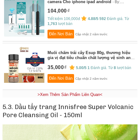
camera Cho iphone ipad android
By:
SALORIE
104,000
Tiết kiệm 106,000đ
4.88/5
592
Đánh giá. Từ
1,763
lượt bán
Đến Nơi Bán
Cập nhật 2 năm trước
Muối chấm trái cây Esup 80g, thương hiệu
gia vị đạt tiêu chuẩn chất lượng vệ sinh an
toàn thực phẩm
By:
GreenBox Sành Ăn
35,000
5.00/5
1
Đánh giá. Từ
8
lượt bán
Đến Nơi Bán
Cập nhật 2 năm trước
>Xem Thêm Sản Phẩm Liên Quan<
5.3.
Dầu tẩy trang Innisfree Super Volcanic
Pore Cleansing Oil - 150ml