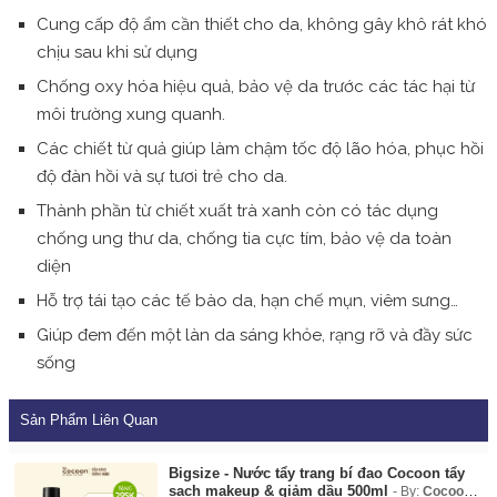
Cung cấp độ ẩm cần thiết cho da, không gây khô rát khó
chịu sau khi sử dụng
Chống oxy hóa hiệu quả, bảo vệ da trước các tác hại từ
môi trường xung quanh.
Các chiết từ quả giúp làm chậm tốc độ lão hóa, phục hồi
độ đàn hồi và sự tươi trẻ cho da.
Thành phần từ chiết xuất trà xanh còn có tác dụng
chống ung thư da, chống tia cực tím, bảo vệ da toàn
diện
Hỗ trợ tái tạo các tế bào da, hạn chế mụn, viêm sưng…
Giúp đem đến một làn da sáng khỏe, rạng rỡ và đầy sức
sống
Sản Phẩm Liên Quan
Bigsize - Nước tẩy trang bí đao Cocoon tẩy
sạch makeup & giảm dầu 500ml
By:
Cocoon