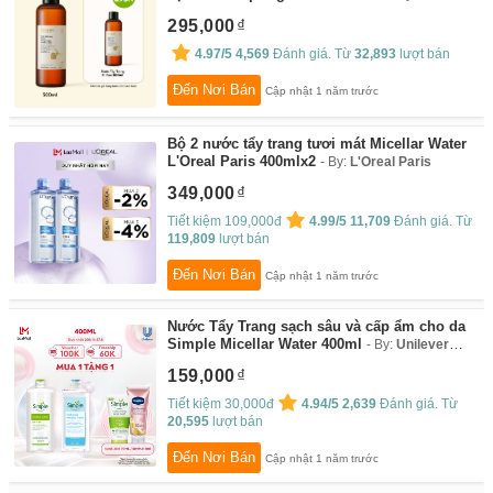
Vietnam
295,000
4.97/5
4,569
Đánh giá. Từ
32,893
lượt bán
Đến Nơi Bán
Cập nhật 1 năm trước
Bộ 2 nước tẩy trang tươi mát Micellar Water
L'Oreal Paris 400mlx2
By:
L'Oreal Paris
349,000
Tiết kiệm 109,000đ
4.99/5
11,709
Đánh giá. Từ
119,809
lượt bán
Đến Nơi Bán
Cập nhật 1 năm trước
Nước Tẩy Trang sạch sâu và cấp ẩm cho da
Simple Micellar Water 400ml
By:
Unilever
Chăm Sóc Vẻ Đẹp
159,000
Tiết kiệm 30,000đ
4.94/5
2,639
Đánh giá. Từ
20,595
lượt bán
Đến Nơi Bán
Cập nhật 1 năm trước