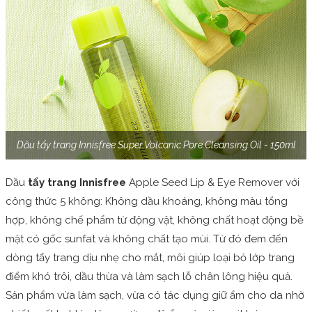
Dầu tẩy trang Innisfree Super Volcanic Pore Cleansing Oil - 150ml
Dầu
tẩy trang Innisfree
Apple Seed Lip & Eye Remover với
công thức 5 không: Không dầu khoáng, không màu tổng
hợp, không chế phẩm từ động vật, không chất hoạt động bề
mặt có gốc sunfat và không chất tạo mùi. Từ đó đem đến
dòng tẩy trang dịu nhẹ cho mắt, môi giúp loại bỏ lớp trang
điểm khó trôi, dầu thừa và làm sạch lỗ chân lông hiệu quả.
Sản phẩm vừa làm sạch, vừa có tác dụng giữ ẩm cho da nhờ