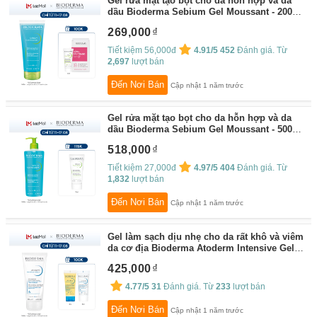
Gel rửa mặt tạo bọt cho da hỗn hợp và da
dầu Bioderma Sebium Gel Moussant - 200ml
(dạng tuýp)
By:
Bioderma
269,000
Tiết kiệm 56,000đ
4.91/5
452
Đánh giá. Từ
2,697
lượt bán
Đến Nơi Bán
Cập nhật 1 năm trước
Gel rửa mặt tạo bọt cho da hỗn hợp và da
dầu Bioderma Sebium Gel Moussant - 500ml
By:
Bioderma
518,000
Tiết kiệm 27,000đ
4.97/5
404
Đánh giá. Từ
1,832
lượt bán
Đến Nơi Bán
Cập nhật 1 năm trước
Gel làm sạch dịu nhẹ cho da rất khô và viêm
da cơ địa Bioderma Atoderm Intensive Gel
Moussant - 200ml
By:
Bioderma
425,000
4.77/5
31
Đánh giá. Từ
233
lượt bán
Đến Nơi Bán
Cập nhật 1 năm trước