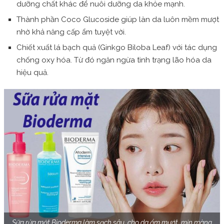
dưỡng chất khác để nuôi dưỡng da khỏe mạnh.
Thành phần Coco Glucoside giúp làn da luôn mềm mượt
nhờ khả năng cấp ẩm tuyệt vời.
Chiết xuất lá bạch quả (Ginkgo Biloba Leaf) với tác dụng
chống oxy hóa. Từ đó ngăn ngừa tình trạng lão hóa da
hiệu quả.
Sữa rửa mặt Bioderma làm sạch sâu, cho da ẩm mướt, mịn màng