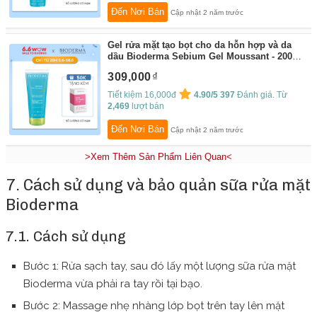
Đến Nơi Bán
Cập nhật 2 năm trước
Gel rửa mặt tạo bọt cho da hỗn hợp và da
dầu Bioderma Sebium Gel Moussant - 200ml
(dạng tuýp)
By:
Bioderma
309,000
Tiết kiệm 16,000đ
4.90/5
397
Đánh giá. Từ
2,469
lượt bán
Đến Nơi Bán
Cập nhật 2 năm trước
>Xem Thêm Sản Phẩm Liên Quan<
7. Cách sử dụng và bảo quản sữa rửa mặt
Bioderma
7.1. Cách sử dụng
Bước 1: Rửa sạch tay, sau đó lấy một lượng sữa rửa mặt
Bioderma vừa phải ra tay rồi tại bạo.
Bước 2: Massage nhẹ nhàng lớp bọt trên tay lên mặt