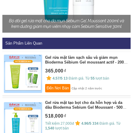
Bộ đôi gel rửa mặt cho da mụn Sebium Gel Moussant 200ml và
kem dưỡng giảm mụn viêm nhạy cảm Sebium Sensitive 30ml
Sản Phẩm Liên Quan
Gel rửa mặt làm sạch sâu và giảm mụn
Bioderma Sébium Gel moussant actif - 200ml
By:
Bioderma
365,000
4.57/5
13
Đánh giá. Từ
55
lượt bán
Đến Nơi Bán
Cập nhật 2 năm trước
Gel rửa mặt tạo bọt cho da hỗn hợp và da
dầu Bioderma Sebium Gel Moussant - 500ml
By:
Bioderma
518,000
Tiết kiệm 27,000đ
4.96/5
334
Đánh giá. Từ
1,540
lượt bán