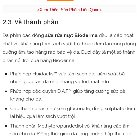
>Xem Thêm Sản Phẩm Liên Quan<
2.3. Về thành phần
Đa phần các dòng
sữa rửa mặt Bioderma
đều là các hoạt
chất với khả năng làm sạch vượt trội hoặc đem lại công dụng
dưỡng ẩm, tạo hàng rào bảo vệ da. Dưới đây là một số thành
phần nổi trội của hãng Bioderma.
Phức hợp Fluidactiv™ vừa làm sạch da, kiểm soát bã
nhờn, giúp làn da nhẹ nhàng và tươi mát hơn.
Phức hợp độc quyền D.A.F™ giúp tăng cường sức đề
kháng cho da.
Các thành phần như kẽm gluconate, đồng sulphate đem
lại hiệu quả làm sạch vượt trội.
Thành phần Methylpropandediol với khả năng cấp ẩm
sâu cho da. Đồng thời giúp da tăng cường hấp thu các