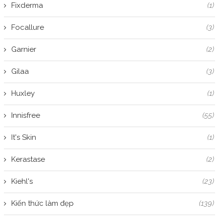
Fixderma
(1)
Focallure
(3)
Garnier
(2)
Gilaa
(3)
Huxley
(1)
Innisfree
(55)
It's Skin
(1)
Kerastase
(2)
Kiehl's
(23)
Kiến thức làm đẹp
(139)