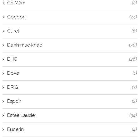
Cỏ Mềm
(2)
Cocoon
(24)
Curel
(8)
Danh mục khác
(70)
DHC
(26)
Dove
(1)
DR.G
(3)
Espoir
(2)
Estee Lauder
(34)
Eucerin
(4)