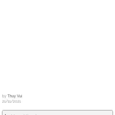
by
Thuy Vui
21/11/2021