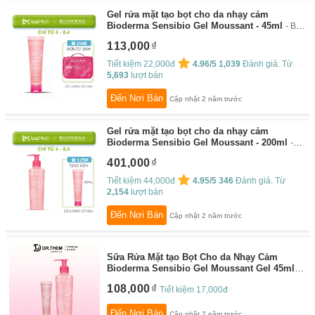
Gel rửa mặt tạo bọt cho da nhạy cảm
Bioderma Sensibio Gel Moussant - 45ml
By:
Bioderma
113,000
Tiết kiệm 22,000đ
4.96/5
1,039
Đánh giá. Từ
5,693
lượt bán
Đến Nơi Bán
Cập nhật 2 năm trước
Gel rửa mặt tạo bọt cho da nhạy cảm
Bioderma Sensibio Gel Moussant - 200ml
By:
Bioderma
401,000
Tiết kiệm 44,000đ
4.95/5
346
Đánh giá. Từ
2,154
lượt bán
Đến Nơi Bán
Cập nhật 2 năm trước
Sữa Rửa Mặt tạo Bọt Cho da Nhạy Cảm
Bioderma Sensibio Gel Moussant Gel 45ml -
200ml
By:
Dr Thêm
108,000
Tiết kiệm 17,000đ
Đến Nơi Bán
Cập nhật 2 năm trước