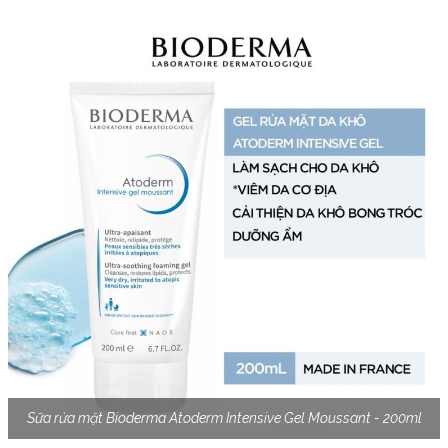
Sữa rửa mặt Bioderma Atoderm Intensive Gel Moussant - 200ml