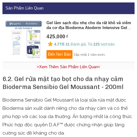
Sản Phẩm Liên Quan
Gel làm sạch dịu nhẹ cho da rất khô và viêm
da cơ địa Bioderma Atoderm Intensive Gel
Moussant - 200ml
By:
Bioderma
425,000
4.77/5
31
Đánh giá. Từ
225
lượt bán
Đến Nơi Bán
Cập nhật 2 năm trước
>Xem Thêm Sản Phẩm Liên Quan<
6.2. Gel rửa mặt tạo bọt cho da nhạy cảm
Bioderma Sensibio Gel Moussant - 200ml
Bioderma Sensibio Gel Moussant là loại sữa rửa mặt được
Bioderma sản xuất dành riêng cho da nhạy cảm và có thể
phù hợp với các loại da thường. Ấn tượng nhất là công thức
Phức hợp độc quyền D.A.F™ được chứng nhận giúp tăng
cường sức đề kháng cho da.