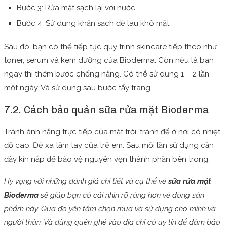
Bước 3: Rửa mặt sạch lại với nước
Bước 4: Sử dụng khăn sạch để lau khô mặt
Sau đó, bạn có thể tiếp tục quy trình skincare tiếp theo như
toner, serum và kem dưỡng của Bioderma. Còn nếu là ban
ngày thì thêm bước chống nắng. Có thể sử dụng 1 – 2 lần
một ngày. Và sử dụng sau bước tẩy trang.
7.2. Cách bảo quản sữa rửa mặt Bioderma
Tránh ánh nắng trực tiếp của mặt trời, tránh để ở nơi có nhiệt
độ cao. Để xa tầm tay của trẻ em. Sau mỗi lần sử dụng cần
đậy kín nắp để bảo vệ nguyên vẹn thành phần bên trong.
Hy vọng với những đánh giá chi tiết và cụ thể về
sữa rửa mặt
Bioderma
sẽ giúp bạn có cái nhìn rõ ràng hơn về dòng sản
phẩm này. Qua đó yên tâm chọn mua và sử dụng cho mình và
người thân. Và đừng quên ghé vào địa chỉ có uy tín để đảm bảo