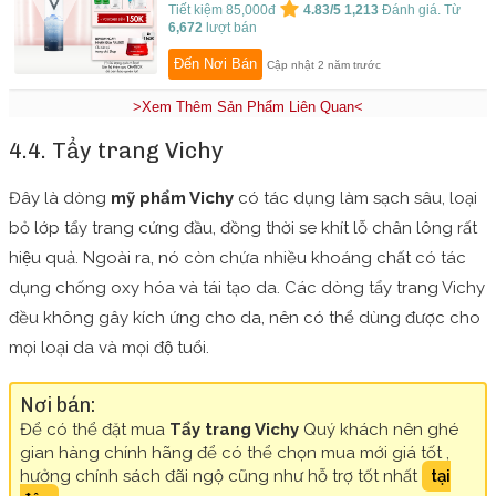
Tiết kiệm 85,000đ
4.83/5
1,213
Đánh giá. Từ
6,672
lượt bán
Đến Nơi Bán
Cập nhật 2 năm trước
>Xem Thêm Sản Phẩm Liên Quan<
4.4. Tẩy trang Vichy
Đây là dòng
mỹ phẩm Vichy
có tác dụng làm sạch sâu, loại
bỏ lớp tẩy trang cứng đầu, đồng thời se khít lỗ chân lông rất
hiệu quả. Ngoài ra, nó còn chứa nhiều khoáng chất có tác
dụng chống oxy hóa và tái tạo da. Các dòng tẩy trang Vichy
đều không gây kích ứng cho da, nên có thể dùng được cho
mọi loại da và mọi độ tuổi.
Nơi bán:
Để có thể đặt mua
Tẩy trang Vichy
Quý khách nên ghé
gian hàng chính hãng để có thể chọn mua mới giá tốt ,
hưởng chính sách đãi ngộ cũng như hỗ trợ tốt nhất
tại