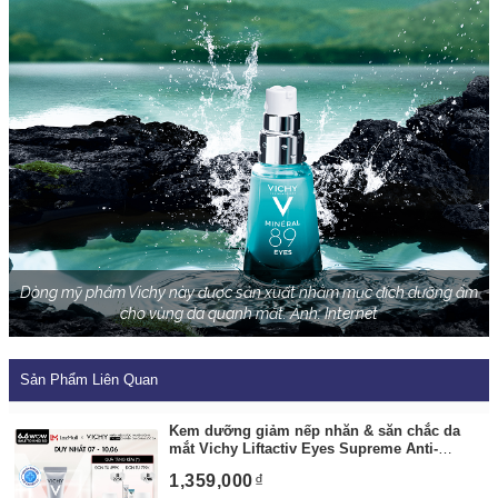
Dòng mỹ phẩm Vichy này được sản xuất nhằm mục đích dưỡng ẩm
cho vùng da quanh mắt. Ảnh: Internet
Sản Phẩm Liên Quan
Kem dưỡng giảm nếp nhăn & săn chắc da
mắt Vichy Liftactiv Eyes Supreme Anti-
Wrinkle & Firming Care
By:
Vichy Flagship
1,359,000
Store