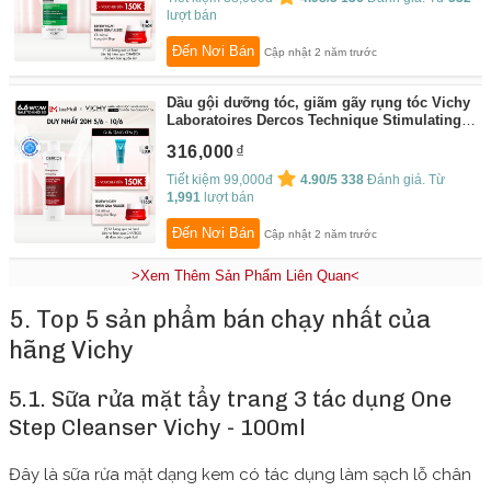
lượt bán
Đến Nơi Bán
Cập nhật 2 năm trước
Dầu gội dưỡng tóc, giãm gãy rụng tóc Vichy
Laboratoires Dercos Technique Stimulating
shampoo complements anti-hair loss
316,000
treatments 200ml
By:
Vichy Flagship Store
Tiết kiệm 99,000đ
4.90/5
338
Đánh giá. Từ
1,991
lượt bán
Đến Nơi Bán
Cập nhật 2 năm trước
>Xem Thêm Sản Phẩm Liên Quan<
5. Top 5 sản phẩm bán chạy nhất của
hãng Vichy
5.1. Sữa rửa mặt tẩy trang 3 tác dụng One
Step Cleanser Vichy - 100ml
Đây là sữa rửa mặt dạng kem có tác dụng làm sạch lỗ chân