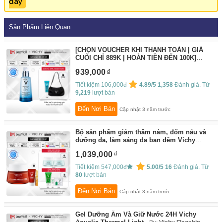
đây
Sản Phẩm Liên Quan
[CHỌN VOUCHER KHI THANH TOÁN | GIÁ
CUỐI CHỈ 889K | HOÀN TIỀN ĐẾN 100K]
Dưỡng chất (Serum) khoáng phục hồi
939,000
chuyên sâu Vichy Mineral 89 (Dành cho mọi
loại da) 50ml
By:
Vichy Flagship Store
Tiết kiệm 106,000đ
4.89/5
1,358
Đánh giá. Từ
9,219
lượt bán
Đến Nơi Bán
Cập nhật 3 năm trước
Bộ sản phẩm giảm thâm nám, đốm nâu và
dưỡng da, làm sáng da ban đêm Vichy
Liftactiv Collagen Specialist nuit
By:
Vichy
1,039,000
Flagship Store
Tiết kiệm 547,000đ
5.00/5
16
Đánh giá. Từ
80
lượt bán
Đến Nơi Bán
Cập nhật 3 năm trước
Gel Dưỡng Ẩm Và Giữ Nước 24H Vichy