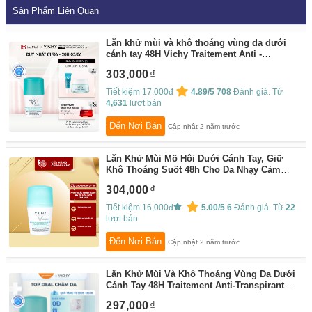
Sản Phẩm Liên Quan
Lăn khử mùi và khô thoáng vùng da dưới
cánh tay 48H Vichy Traitement Anti -
Perspirant 50ml
By:
Vichy Flagship Store
303,000
Tiết kiệm 17,000đ
4.89/5
708
Đánh giá. Từ
4,631
lượt bán
Đến Nơi Bán
Cập nhật 2 năm trước
Lăn Khử Mùi Mồ Hôi Dưới Cánh Tay, Giữ
Khô Thoáng Suốt 48h Cho Da Nhạy Cảm
Vichy Traitement Anti – Transpirant 48h 50ml
304,000
(Che tên sản phẩm khi giao hàng)
By:
Thế
Giới Skin Food
Tiết kiệm 16,000đ
5.00/5
6
Đánh giá. Từ
22
lượt bán
Đến Nơi Bán
Cập nhật 2 năm trước
Lăn Khử Mùi Và Khô Thoáng Vùng Da Dưới
Cánh Tay 48H Traitement Anti-Transpirant
Vichy 50Ml
By:
Guardian
297,000