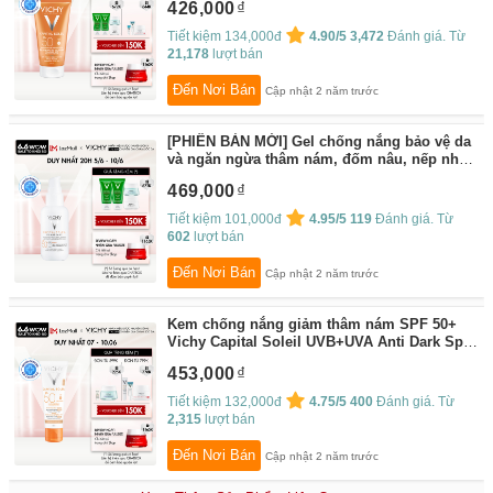
426,000
Tiết kiệm 134,000đ
4.90/5
3,472
Đánh giá. Từ
21,178
lượt bán
Đến Nơi Bán
Cập nhật 2 năm trước
[PHIÊN BẢN MỚI] Gel chống nắng bảo vệ da
và ngăn ngừa thâm nám, đốm nâu, nếp nhăn
Vichy UV Age daily 40ml
By:
Vichy Flagship
469,000
Store
Tiết kiệm 101,000đ
4.95/5
119
Đánh giá. Từ
602
lượt bán
Đến Nơi Bán
Cập nhật 2 năm trước
Kem chống nắng giảm thâm nám SPF 50+
Vichy Capital Soleil UVB+UVA Anti Dark Spot
3 in 1
By:
Vichy Flagship Store
453,000
Tiết kiệm 132,000đ
4.75/5
400
Đánh giá. Từ
2,315
lượt bán
Đến Nơi Bán
Cập nhật 2 năm trước