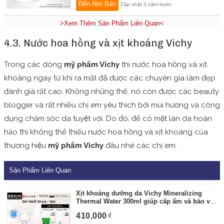
Đến Nơi Bán
Cập nhật 2 năm trước
>Xem Thêm Sản Phẩm Liên Quan<
4.3. Nước hoa hồng và xịt khoáng Vichy
Trong các dòng
mỹ phẩm Vichy
thi nước hoa hồng và xịt
khoáng ngay từ khi ra mắt đã được các chuyên gia làm đẹp
đánh giá rất cao. Không những thế, nó còn được các beauty
blogger và rất nhiều chị em yêu thích bởi mùi hương và công
dụng chăm sóc da tuyệt vời. Do đó, để có một làn da hoàn
hảo thì không thể thiếu nước hoa hồng và xịt khoáng của
thương hiệu
mỹ phẩm Vichy
đâu nhé các chị em.
Sản Phẩm Liên Quan
Xịt khoáng dưỡng da Vichy Mineralizing
Thermal Water 300ml giúp cấp ẩm và bảo vệ
da
By:
Vichy Flagship Store
410,000