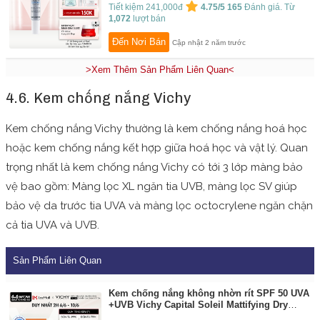
Tiết kiệm 241,000đ
4.75/5
165
Đánh giá. Từ
1,072
lượt bán
Đến Nơi Bán
Cập nhật 2 năm trước
>Xem Thêm Sản Phẩm Liên Quan<
4.6. Kem chống nắng Vichy
Kem chống nắng Vichy thường là kem chống nắng hoá học
hoặc kem chống nắng kết hợp giữa hoá học và vật lý. Quan
trọng nhất là kem chống nắng Vichy có tới 3 lớp màng bảo
vệ bao gồm: Màng lọc XL ngăn tia UVB, màng lọc SV giúp
bảo vệ da trước tia UVA và màng lọc octocrylene ngăn chặn
cả tia UVA và UVB.
Sản Phẩm Liên Quan
Kem chống nắng không nhờn rít SPF 50 UVA
+UVB Vichy Capital Soleil Mattifying Dry
Touch Face Fluid
By:
Vichy Flagship Store