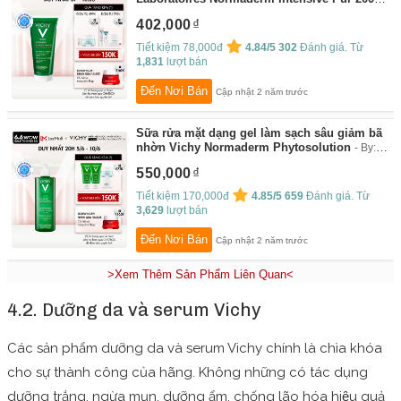
By:
Vichy Flagship Store
402,000
Tiết kiệm 78,000đ
4.84/5
302
Đánh giá. Từ
1,831
lượt bán
Đến Nơi Bán
Cập nhật 2 năm trước
Sữa rửa mặt dạng gel làm sạch sâu giảm bã
nhờn Vichy Normaderm Phytosolution
By:
Vichy Flagship Store
550,000
Tiết kiệm 170,000đ
4.85/5
659
Đánh giá. Từ
3,629
lượt bán
Đến Nơi Bán
Cập nhật 2 năm trước
>Xem Thêm Sản Phẩm Liên Quan<
4.2. Dưỡng da và serum Vichy
Các sản phẩm dưỡng da và serum Vichy chính là chìa khóa
cho sự thành công của hãng. Không những có tác dụng
dưỡng trắng, ngừa mụn, dưỡng ẩm, chống lão hóa hiệu quả