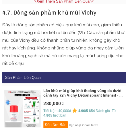
>Xem Thêm Sản Phẩm Liên Quan<
4.7. Dòng sản phầm khử mùi Vichy
Đây là dòng sản phẩm có hiệu quả khử mùi cao, giảm thiểu
được tình trạng mồ hôi tiết ra lên đến 72h. Các sản phẩm khử
mùi của Vichy đều có thành phần tự nhiên, không gây khô
rát hay kích ứng. Không những giúp vùng da nhạy cảm luôn
khô thoáng, sạch sẽ mà nó còn mang lại mùi hương dịu nhẹ
rất dễ chịu.
Sản Phẩm Liên Quan
Lăn khử mùi giúp khô thoáng vùng da dưới
cánh tay 72h Vichy Détranspirant Intensif
By:
Vichy Flagship Store
280,000
Tiết kiệm 40,000đ
4.90/5
654
Đánh giá. Từ
4,805
lượt bán
Đến Nơi Bán
Cập nhật 2 năm trước