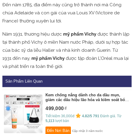
Đến năm 1785, địa điểm này cũng trở thành nơi mà Công
chúa Adelaide và con gái của vua Louis XV (Victoire de
France) thường xuyên lui tới.
Năm 1931, thương hiệu dược
mỹ phẩm Vichy
được thành lập
tại thành phố Vichy ở miền Nam nước Pháp, dưới sự hợp tác
của bác sỹ da liễu Haller và nhà kinh doanh Guerin. Từ
1931 đến nay,
mỹ phẩm Vichy
được tập đoàn L’Oréal mua lại
và phát triển ra toàn thế giới.
Sản Phẩm Liên Quan
Kem chống nắng dành cho da dầu mụn,
giảm các dấu hiệu lão hóa và kiềm soát bóng
dầu Vichy Capital Soleil Mattifying 3-in-1
499,000
50ml
By:
Vichy Flagship Store
Tiết kiệm 36,000đ
4.82/5
791
Đánh giá. Từ
5,113
lượt bán
Đến Nơi Bán
Cập nhật 3 năm trước