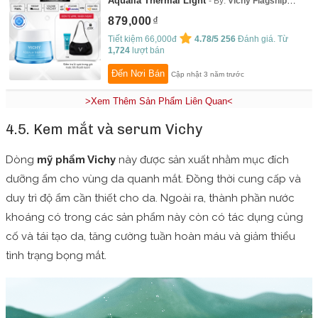
Aqualia Thermal Light
By:
Vichy Flagship
Store
879,000
Tiết kiệm 66,000đ
4.78/5
256
Đánh giá. Từ
1,724
lượt bán
Đến Nơi Bán
Cập nhật 3 năm trước
>Xem Thêm Sản Phẩm Liên Quan<
4.5. Kem mắt và serum Vichy
Dòng
mỹ phẩm Vichy
này được sản xuất nhằm mục đích
dưỡng ẩm cho vùng da quanh mắt. Đồng thời cung cấp và
duy trì độ ẩm cần thiết cho da. Ngoài ra, thành phần nước
khoáng có trong các sản phẩm này còn có tác dụng củng
cố và tái tạo da, tăng cường tuần hoàn máu và giảm thiểu
tình trạng bọng mắt.