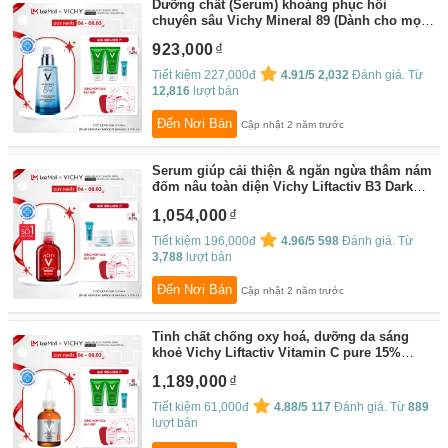
Dưỡng chất (Serum) khoáng phục hồi
chuyên sâu Vichy Mineral 89 (Dành cho mọi
loại da) 50ml
By:
Vichy Flagship Store
923,000
Tiết kiệm 227,000đ
4.91/5
2,032
Đánh giá. Từ
12,816
lượt bán
Đến Nơi Bán
Cập nhật 2 năm trước
Serum giúp cải thiện & ngăn ngừa thâm nám
đốm nâu toàn diện Vichy Liftactiv B3 Dark
Spots Serum 30ml
By:
Vichy Flagship Store
1,054,000
Tiết kiệm 196,000đ
4.96/5
598
Đánh giá. Từ
3,788
lượt bán
Đến Nơi Bán
Cập nhật 2 năm trước
Tinh chất chống oxy hoá, dưỡng da sáng
khoẻ Vichy Liftactiv Vitamin C pure 15%
20ml
By:
Vichy Flagship Store
1,189,000
Tiết kiệm 61,000đ
4.88/5
117
Đánh giá. Từ
889
lượt bán