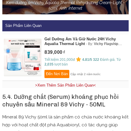
Kem dưỡng ẩm Vichy Aqualia Thermal Rehydrating Cream-Light -
50ml. Ảnh: Internet
Sản Phẩm Liên Quan
Gel Dưỡng Ẩm Và Giữ Nước 24H Vichy
Aqualia Thermal Light
By:
Vichy Flagship
Store
839,000
Tiết kiệm 201,000đ
4.81/5
322
Đánh giá. Từ
2,035
lượt bán
Đến Nơi Bán
Cập nhật 2 năm trước
>Xem Thêm Sản Phẩm Liên Quan<
5.4. Dưỡng chất (Serum) khoáng phục hồi
chuyên sâu Mineral 89 Vichy - 50ML
Mineral 89 Vichy 50ml là sản phẩm có chứa nước khoáng kết
hợp với hoạt chất đột phá Aquabioryl, có tác dụng giúp