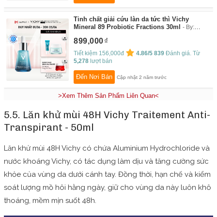
Tinh chất giải cứu làn da tức thì Vichy
Mineral 89 Probiotic Fractions 30ml
By:
Vichy Flagship Store
899,000
Tiết kiệm 156,000đ
4.86/5
839
Đánh giá. Từ
5,278
lượt bán
Đến Nơi Bán
Cập nhật 2 năm trước
>Xem Thêm Sản Phẩm Liên Quan<
5.5. Lăn khử mùi 48H Vichy Traitement Anti-
Transpirant - 50ml
Lăn khử mùi 48H Vichy có chứa Aluminium Hydrochloride và
nước khoáng Vichy, có tác dụng làm dịu và tăng cường sức
khỏe của vùng da dưới cánh tay. Đồng thời, hạn chế và kiểm
soát lượng mồ hôi hằng ngày, giữ cho vùng da này luôn khô
thoáng, mềm mịn suốt 48h.