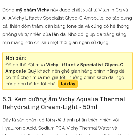
Dòng
mỹ phẩm Vichy
này được chiết xuất từ Vitamin Cg và
AHA Vichy Liftactiv Specialist Glyco-C Ampoule, có tác dụng
cải thiện đốm thâm, cân bằng tone da và củng cố hệ thống
phòng vệ tự nhiên của làn da. Nhờ đó, giúp da trắng sáng
mịn màng hơn chỉ sau một thời gian ngắn sử dụng.
Nơi bán:
Để có thể đặt mua
Vichy Liftactiv Specialist Glyco-C
Ampoule
Quý khách nên ghé gian hàng chính hãng để
có thể chọn mua mới giá tốt , hưởng chính sách đãi ngộ
cũng như hỗ trợ tốt nhất
tại đây
5.3. Kem dưỡng ẩm Vichy Aqualia Thermal
Rehydrating Cream-Light - 50ml
Đây là sản phẩm có tới 97% thành phần thiên nhiên với
Hyaluronic Acid, Sodium PCA, Vichy Thermal Water và