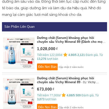
dưỡng ẩm sâu vào da. Đồng thời liên tục cấp nước đến từng
tế bào da, giúp dưỡng ẩm và làm dịu da hiệu quả. Nhờ đó
mang lại cảm giác tươi mát sảng khoái cho da.
Sản Phẩm Liên Quan
Dưỡng chất (Serum) khoáng phục hồi
chuyên sâu Vichy Mineral 89 (Dành cho mọi
loại da) 50ml
By:
Vichy Flagship Store
1,028,000
Tiết kiệm 122,000đ
4.90/5
2,121
Đánh giá. Từ
13,276
lượt bán
Đến Nơi Bán
Cập nhật 2 năm trước
Dưỡng chất (Serum) khoáng phục hồi
chuyên sâu Vichy Mineral 89
By:
Vichy
Flagship Store
673,000
Tiết kiệm 77,000đ
4.88/5
509
Đánh giá. Từ
3,073
lượt bán
Đến Nơi Bán
Cập nhật 2 năm trước