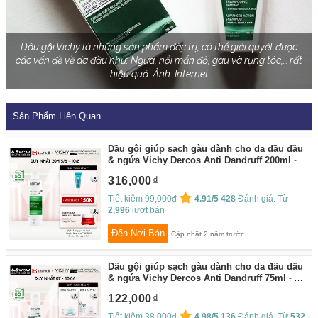
Dầu gội Vichy là những sản phẩm đặc trị, có thể giải quyết được
các vấn đề về da đầu như: Ngứa, nổi mẩn đỏ, gàu và rụng tóc,… rất
hiệu quả. Ảnh: Internet
Sản Phẩm Liên Quan
Dầu gội giúp sạch gàu dành cho da đầu dầu
& ngứa Vichy Dercos Anti Dandruff 200ml
By:
Vichy Flagship Store
316,000
Tiết kiệm 99,000đ
4.91/5
428
Đánh giá. Từ
2,996
lượt bán
Đến Nơi Bán
Cập nhật 2 năm trước
Dầu gội giúp sạch gàu dành cho da đầu dầu
& ngứa Vichy Dercos Anti Dandruff 75ml
By:
Vichy Flagship Store
122,000
Tiết kiệm 38,000đ
4.98/5
136
Đánh giá. Từ
532