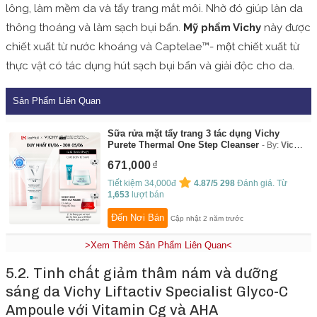
lông, làm mềm da và tẩy trang mắt môi. Nhờ đó giúp làn da
thông thoáng và làm sạch bụi bẩn.
Mỹ phẩm Vichy
này được
chiết xuất từ nước khoáng và Captelae™- một chiết xuất từ
thực vật có tác dụng hút sạch bụi bẩn và giải độc cho da.
Sản Phẩm Liên Quan
Sữa rửa mặt tẩy trang 3 tác dụng Vichy
Purete Thermal One Step Cleanser
By:
Vichy
Flagship Store
671,000
Tiết kiệm 34,000đ
4.87/5
298
Đánh giá. Từ
1,653
lượt bán
Đến Nơi Bán
Cập nhật 2 năm trước
>Xem Thêm Sản Phẩm Liên Quan<
5.2. Tinh chất giảm thâm nám và dưỡng
sáng da Vichy Liftactiv Specialist Glyco-C
Ampoule với Vitamin Cg và AHA