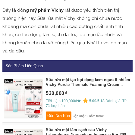
Đây là dòng
mỹ phẩm Vichy
rất được yêu thích trên thị
trường hiện nay. Sữa rửa mặt Vichy không chỉ chứa nước
khoáng mà còn chứa rất nhiều các dưỡng chất lành tính
khác, có tác dụng làm sạch da, loại bỏ mọi dầu nhờn và
kháng khuẩn cho da vô cùng hiệu quả. Nhất là với da mụn
và da dầu.
Sản Phẩm Liên Quan
Sữa rửa mặt tạo bọt dạng kem ngừa ô nhiễm
Vichy Purete Thermale Foaming Cream
125ml
By:
Vichy Flagship Store
530,000
Tiết kiệm 100,000đ
5.00/5
18
Đánh giá. Từ
71
lượt bán
Đến Nơi Bán
Cập nhật 2 năm trước
Sữa rửa mặt làm sạch sâu Vichy
Laboratoires Normaderm Intensive Pur 200ml