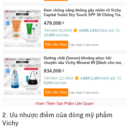
Kem chống nắng không gây nhờn rít Vichy
Capital Soleil Dry Touch SPF 50 Chống Tia
UVA + UVB 50ml
By:
Vichy Flagship Store
479,000
Tiết kiệm 56,000đ
4.84/5
2,032
Đánh giá. Từ
12,495
lượt bán
Đến Nơi Bán
Cập nhật 3 năm trước
Dưỡng chất (Serum) khoáng phục hồi
chuyên sâu Vichy Mineral 89 (Dành cho mọi
loại da) 50ml
By:
Vichy Flagship Store
934,000
Tiết kiệm 111,000đ
4.88/5
1,354
Đánh giá. Từ
9,203
lượt bán
Đến Nơi Bán
Cập nhật 3 năm trước
>Xem Thêm Sản Phẩm Liên Quan<
2. Ưu nhược điểm của dòng mỹ phẩm
Vichy