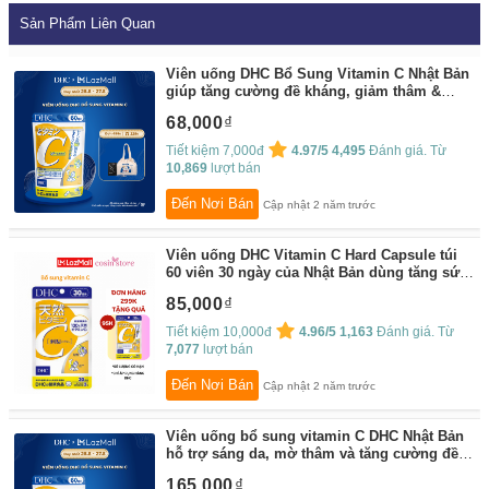
Sản Phẩm Liên Quan
Viên uống DHC Bổ Sung Vitamin C Nhật Bản
giúp tăng cường đề kháng, giảm thâm &
sáng da hiệu quả
By:
DHC
68,000
Tiết kiệm 7,000đ
4.97/5
4,495
Đánh giá. Từ
10,869
lượt bán
Đến Nơi Bán
Cập nhật 2 năm trước
Viên uống DHC Vitamin C Hard Capsule túi
60 viên 30 ngày của Nhật Bản dùng tăng sức
đề kháng, hỗ trợ sáng da - Cosin Store
By:
85,000
Cosin Store
Tiết kiệm 10,000đ
4.96/5
1,163
Đánh giá. Từ
7,077
lượt bán
Đến Nơi Bán
Cập nhật 2 năm trước
Viên uống bổ sung vitamin C DHC Nhật Bản
hỗ trợ sáng da, mờ thâm và tăng cường đề
kháng gói 120 viên (60 ngày)
By:
DHC
165,000