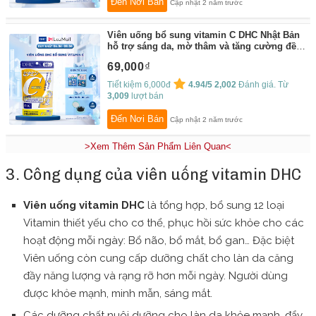
Đến Nơi Bán
Cập nhật 2 năm trước
Viên uống bổ sung vitamin C DHC Nhật Bản
hỗ trợ sáng da, mờ thâm và tăng cường đề
kháng gói 40 viên (20 ngày)
By:
DHC
69,000
Tiết kiệm 6,000đ
4.94/5
2,002
Đánh giá. Từ
3,009
lượt bán
Đến Nơi Bán
Cập nhật 2 năm trước
>Xem Thêm Sản Phẩm Liên Quan<
3. Công dụng của viên uống vitamin DHC
Viên uống vitamin DHC
là tổng hợp, bổ sung 12 loại
Vitamin thiết yếu cho cơ thể, phục hồi sức khỏe cho các
hoạt động mỗi ngày: Bổ não, bổ mắt, bổ gan… Đặc biệt
Viên uống còn cung cấp dưỡng chất cho làn da căng
đầy năng lượng và rạng rỡ hơn mỗi ngày. Người dùng
được khỏe mạnh, minh mẫn, sáng mắt.
Các dưỡng chất nuôi dưỡng cho làn da khỏe mạnh, đẩy