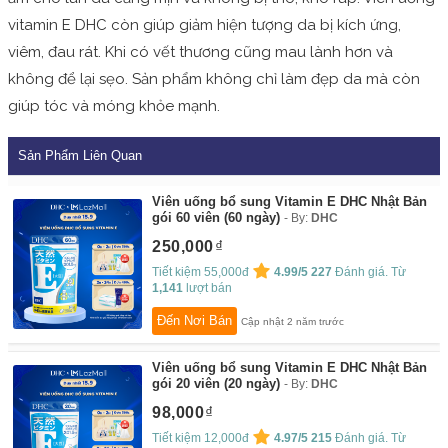
vitamin E DHC còn giúp giảm hiện tượng da bị kích ứng,
viêm, đau rát. Khi có vết thương cũng mau lành hơn và
không để lại sẹo. Sản phẩm không chỉ làm đẹp da mà còn
giúp tóc và móng khỏe mạnh.
Sản Phẩm Liên Quan
Viên uống bổ sung Vitamin E DHC Nhật Bản
gói 60 viên (60 ngày)
By:
DHC
250,000
Tiết kiệm 55,000đ
4.99/5
227
Đánh giá. Từ
1,141
lượt bán
Đến Nơi Bán
Cập nhật 2 năm trước
Viên uống bổ sung Vitamin E DHC Nhật Bản
gói 20 viên (20 ngày)
By:
DHC
98,000
Tiết kiệm 12,000đ
4.97/5
215
Đánh giá. Từ