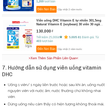
1,269
lượt bán
Đến Nơi Bán
Cập nhật 2 năm trước
Viên uống DHC Vitamin E tự nhiên 301,5mg
Natural Vitamin E (soybean) 30 viên 30 ngày
dùng - Hỗ trợ chống lão hóa - Cosin Store
130,000
By:
Cosin Store
Tiết kiệm 25,000đ
5.00/5
81
Đánh giá. Từ
403
lượt bán
Đến Nơi Bán
Cập nhật 2 năm trước
>Xem Thêm Sản Phẩm Liên Quan<
7. Hướng dẫn sử dụng viên uống vitamin
DHC
Uống 1 viên/ 1 ngày liền trước hoặc sau khi ăn, uống nuốt
nguyên viên với nước ấm, nước thường chứ không nhai
viên.
Dừng uống nếu cảm thấy có hiện tượng không thoải mái,