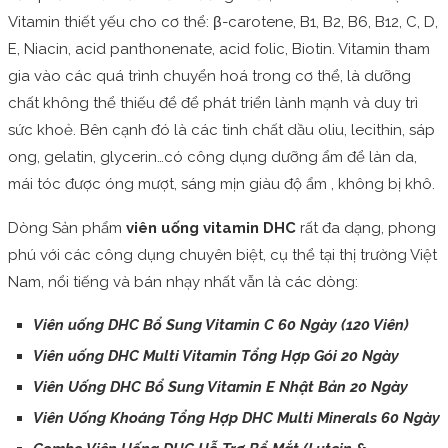
Vitamin thiết yếu cho cơ thể: β-carotene, B1, B2, B6, B12, C, D,
E, Niacin, acid panthonenate, acid folic, Biotin. Vitamin tham
gia vào các quá trình chuyển hoá trong cơ thể, là dưỡng
chất không thể thiếu để để phát triển lành mạnh và duy trì
sức khoẻ. Bên cạnh đó là các tinh chất dầu oliu, lecithin, sáp
ong, gelatin, glycerin…có công dụng dưỡng ẩm để làn da,
mái tóc được óng mượt, sáng mịn giàu độ ẩm , không bị khô.
Dòng Sản phẩm
viên uống vitamin DHC
rất đa dạng, phong
phú với các công dụng chuyên biệt, cụ thể tại thị trường Việt
Nam, nổi tiếng và bán nhạy nhất vẫn là các dòng:
Viên uống DHC Bổ Sung Vitamin C 60 Ngày (120 Viên)
Viên uống DHC Multi Vitamin Tổng Hợp Gói 20 Ngày
Viên Uống DHC Bổ Sung Vitamin E Nhật Bản 20 Ngày
Viên Uống Khoáng Tổng Hợp DHC Multi Minerals 60 Ngày