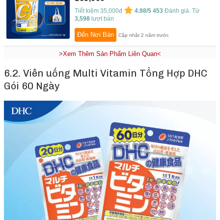
Tiết kiệm 35,000đ
4.98/5
453
Đánh giá. Từ
3,598
lượt bán
Đến Nơi Bán
Cập nhật 2 năm trước
>Xem Thêm Sản Phẩm Liên Quan<
6.2. Viên uống Multi Vitamin Tổng Hợp DHC
Gói 60 Ngày