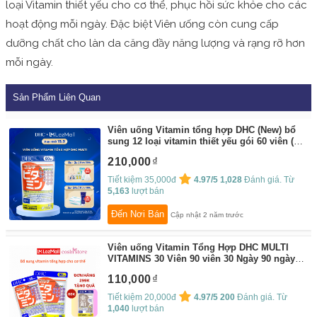
loại Vitamin thiết yếu cho cơ thể, phục hồi sức khỏe cho các
hoạt động mỗi ngày. Đặc biệt Viên ưống còn cung cấp
dưỡng chất cho làn da căng đầy năng lượng và rạng rỡ hơn
mỗi ngày.
Sản Phẩm Liên Quan
Viên uống Vitamin tổng hợp DHC (New) bổ
sung 12 loại vitamin thiết yếu gói 60 viên (60
ngày)
By:
DHC
210,000
Tiết kiệm 35,000đ
4.97/5
1,028
Đánh giá. Từ
5,163
lượt bán
Đến Nơi Bán
Cập nhật 2 năm trước
Viên uống Vitamin Tổng Hợp DHC MULTI
VITAMINS 30 Viên 90 viên 30 Ngày 90 ngày
dùng của Nhật - Bổ sung vitamin cần thiết
110,000
hàng ngày cho cơ thể - Cosin Store
By:
Cosin Store
Tiết kiệm 20,000đ
4.97/5
200
Đánh giá. Từ
1,040
lượt bán