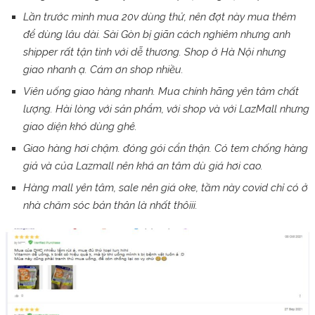
Lần trước mình mua 20v dùng thử, nên đợt này mua thêm
để dùng lâu dài. Sài Gòn bị giãn cách nghiêm nhưng anh
shipper rất tận tình với dễ thương. Shop ở Hà Nội nhưng
giao nhanh ạ. Cám ơn shop nhiều.
Viên uống giao hàng nhanh. Mua chính hãng yên tâm chất
lượng. Hài lòng với sản phẩm, với shop và với LazMall nhưng
giao diện khó dùng ghê.
Giao hàng hơi chậm. đóng gói cẩn thận. Có tem chống hàng
giả và của Lazmall nên khá an tâm dù giá hơi cao.
Hàng mall yên tâm, sale nên giá oke, tầm này covid chỉ có ở
nhà chăm sóc bản thân là nhất thôiii.