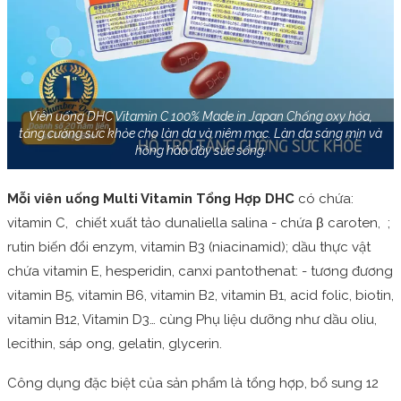
Viên uống DHC Vitamin C 100% Made in Japan Chống oxy hóa,
tăng cường sức khỏe cho làn da và niêm mạc. Làn da sáng mịn và
hồng hào đầy sức sống.
Mỗi viên uống Multi Vitamin Tổng Hợp DHC
có chứa:
vitamin C, chiết xuất tảo dunaliella salina - chứa β caroten, ;
rutin biến đổi enzym, vitamin B3 (niacinamid); dầu thực vật
chứa vitamin E, hesperidin, canxi pantothenat: - tương đương
vitamin B5, vitamin B6, vitamin B2, vitamin B1, acid folic, biotin,
vitamin B12, Vitamin D3… cùng Phụ liệu dưỡng như dầu oliu,
lecithin, sáp ong, gelatin, glycerin.
Công dụng đặc biệt của sản phẩm là tổng hợp, bổ sung 12