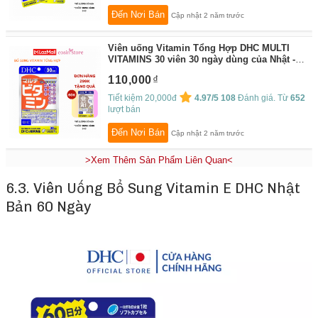
Đến Nơi Bán
Cập nhật 2 năm trước
Viên uống Vitamin Tổng Hợp DHC MULTI
VITAMINS 30 viên 30 ngày dùng của Nhật -
Bổ sung vitamin cần thiết hàng ngày cho cơ
110,000
thể - Cosin Store
By:
Cosin Store
Tiết kiệm 20,000đ
4.97/5
108
Đánh giá. Từ
652
lượt bán
Đến Nơi Bán
Cập nhật 2 năm trước
>Xem Thêm Sản Phẩm Liên Quan<
6.3. Viên Uống Bổ Sung Vitamin E DHC Nhật
Bản 60 Ngày