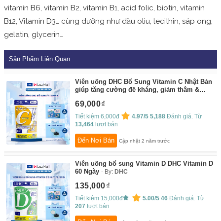
vitamin B6, vitamin B2, vitamin B1, acid folic, biotin, vitamin
B12, Vitamin D3… cùng dưỡng như dầu oliu, lecithin, sáp ong,
gelatin, glycerin…
Sản Phẩm Liên Quan
Viên uống DHC Bổ Sung Vitamin C Nhật Bản
giúp tăng cường đề kháng, giảm thâm &
sáng da hiệu quả
By:
DHC
69,000
Tiết kiệm 6,000đ
4.97/5
5,188
Đánh giá. Từ
13,464
lượt bán
Đến Nơi Bán
Cập nhật 2 năm trước
Viên uống bổ sung Vitamin D DHC Vitamin D
60 Ngày
By:
DHC
135,000
Tiết kiệm 15,000đ
5.00/5
46
Đánh giá. Từ
207
lượt bán