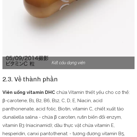
Kết cấu dạng viên
2.3. Về thành phần
Viên uống vitamin DHC
chứa Vitamin thiết yếu cho cơ thể:
β-carotene, B1, B2, B6, B12, C, D, E, Niacin, acid
panthonenate, acid folic, Biotin, vitamin C, chiết xuất tảo
dunaliella salina - chứa β caroten, rutin biến đổi enzym,
vitamin B3 (niacinamid); dầu thực vật chứa vitamin E,
hesperidin, canxi pantothenat: - tương đương vitamin B5,