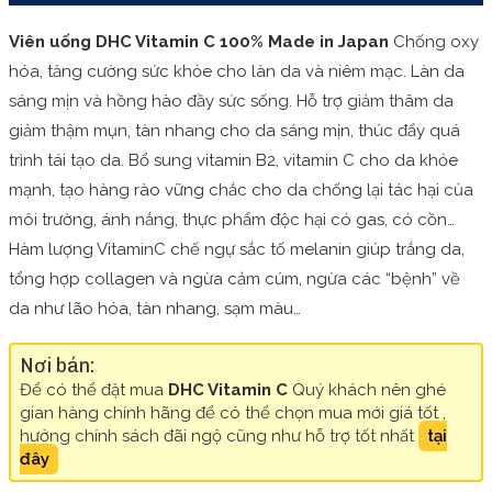
Viên uống DHC Vitamin C 100% Made in Japan
Chống oxy
hóa, tăng cường sức khỏe cho làn da và niêm mạc. Làn da
sáng mịn và hồng hào đầy sức sống. Hỗ trợ giảm thâm da
giảm thậm mụn, tàn nhang cho da sáng mịn, thúc đẩy quá
trình tái tạo da. Bổ sung vitamin B2, vitamin C cho da khỏe
mạnh, tạo hàng rào vững chắc cho da chống lại tác hại của
môi trường, ánh nắng, thực phẩm độc hại có gas, có cồn…
Hàm lượng VitaminC chế ngự sắc tố melanin giúp trắng da,
tổng hợp collagen và ngừa cảm cúm, ngừa các “bệnh” về
da như lão hóa, tàn nhang, sạm màu…
Nơi bán:
Để có thể đặt mua
DHC Vitamin C
Quý khách nên ghé
gian hàng chính hãng để có thể chọn mua mới giá tốt ,
hưởng chính sách đãi ngộ cũng như hỗ trợ tốt nhất
tại
đây