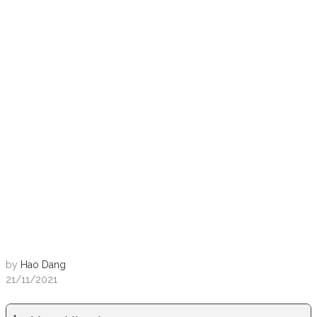
by
Hao Dang
21/11/2021