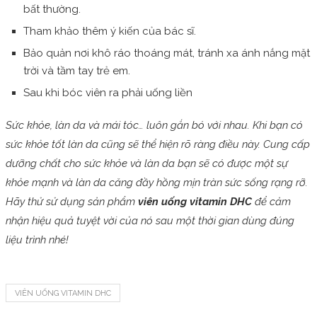
bất thường.
Tham khảo thêm ý kiến của bác sĩ.
Bảo quản nơi khô ráo thoáng mát, tránh xa ánh nắng mặt
trời và tầm tay trẻ em.
Sau khi bóc viên ra phải uống liền
Sức khỏe, làn da và mái tóc… luôn gắn bó với nhau. Khi bạn có
sức khỏe tốt làn da cũng sẽ thể hiện rõ ràng điều này. Cung cấp
dưỡng chất cho sức khỏe và làn da bạn sẽ có được một sự
khỏe mạnh và làn da căng đầy hồng mịn tràn sức sống rạng rỡ.
Hãy thử sử dụng sản phẩm
viên uống vitamin DHC
để cảm
nhận hiệu quả tuyệt vời của nó sau một thời gian dùng đúng
liệu trình nhé!
VIÊN UỐNG VITAMIN DHC