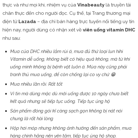
thực và như mọi khi, nhiệm vụ của
Vinabeauty
là truyền tải
chân thực đến cho người đọc. Cụ thể, tại Trang thương mại
điện tử
Lazada
– địa chỉ bán hàng trực tuyến nổi tiếng uy tín
hiện nay, người dùng có nhận xét về
viên uống vitamin DHC
như sau:
Mua của DHC nhiều lắm rùi á, mua đủ thứ loại lun hihi
Vitamin dễ uống, không biết có hiệu quả không, mà từ khi
uống mình không bị bệnh vặt luôn á. Mùa này cũng phải
tranh thủ mua uống, để còn chống lại co vy chứ
😁
Mua nhiều lần rồi. Rất tốt
Vì tin mà dùng mặc dù mới uống được 10 ngày chưa biết
kết quả nhưng sẽ tiếp tục uống. Tiếp tục ủng hộ
Sản phẩm đóng gói kĩ càng sạch gọn không bị nát nói
chung là rất hài lòng
Hộp hơi móp nhưng không ảnh hưởng đến sản phẩm, mua
hàng chính hãng nên yên tâm, tiếp tục ủng hộ shop.