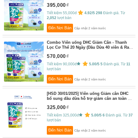
da gói 40 viên (20 ngày)
By:
DHC
395,000
Tiết kiệm 55,000đ
4.92/5
298
Đánh giá. Từ
2,052
lượt bán
Đến Nơi Bán
Cập nhật 2 năm trước
Combo Viên uống DHC Giảm Cân - Thanh
Lọc Cơ Thể 20 Ngày (Dầu Dừa 40 viên & Rau
Củ 80 viên)
By:
DHC
570,000
Tiết kiệm 90,000đ
5.00/5
5
Đánh giá. Từ
11
lượt bán
Đến Nơi Bán
Cập nhật 2 năm trước
[HSD 30/01/2025] Viên uống Giảm cân DHC
bổ sung dầu dừa hỗ trợ giảm cân an toàn và
làm đẹp da gói 60 viên (30 ngày)
By:
DHC
325,000
Tiết kiệm 325,000đ
5.00/5
6
Đánh giá. Từ
37
lượt bán
Đến Nơi Bán
Cập nhật 2 năm trước