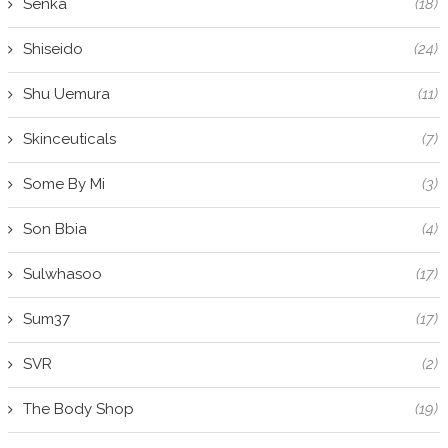
Senka
(18)
Shiseido
(24)
Shu Uemura
(11)
Skinceuticals
(7)
Some By Mi
(3)
Son Bbia
(4)
Sulwhasoo
(17)
Sum37
(17)
SVR
(2)
The Body Shop
(19)