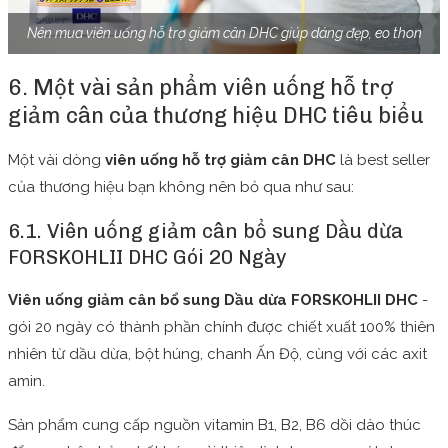
Nên mua viên uống hỗ trợ giảm cân DHC giúp dáng đẹp, eo thon
6. Một vài sản phẩm viên uống hỗ trợ
giảm cân của thương hiệu DHC tiêu biểu
Một vài dòng
viên uống hỗ trợ giảm cân DHC
là best seller
của thương hiệu bạn không nên bỏ qua như sau:
6.1. Viên uống giảm cân bổ sung Dầu dừa
FORSKOHLII DHC Gói 20 Ngày
Viên uống giảm cân bổ sung Dầu dừa FORSKOHLII DHC
-
gói 20 ngày có thành phần chính được chiết xuất 100% thiên
nhiên từ dầu dừa, bột húng, chanh Ấn Độ, cùng với các axit
amin.
Sản phẩm cung cấp nguồn vitamin B1, B2, B6 dồi dào thúc