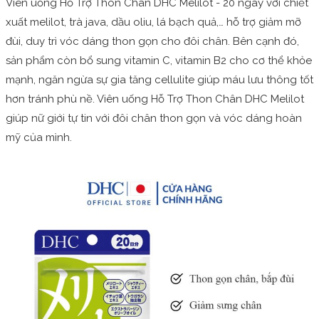
Viên uống Hỗ Trợ Thon Chân DHC Melilot - 20 ngày với chiết
xuất melilot, trà java, dầu oliu, lá bạch quả,… hỗ trợ giảm mỡ
đùi, duy trì vóc dáng thon gọn cho đôi chân. Bên cạnh đó,
sản phẩm còn bổ sung vitamin C, vitamin B2 cho cơ thể khỏe
mạnh, ngăn ngừa sự gia tăng cellulite giúp máu lưu thông tốt
hơn tránh phù nề. Viên uống Hỗ Trợ Thon Chân DHC Melilot
giúp nữ giới tự tin với đôi chân thon gọn và vóc dáng hoàn
mỹ của mình.