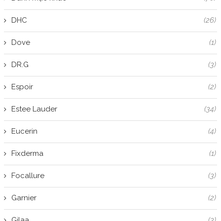
DHC
(26)
Dove
(1)
DR.G
(3)
Espoir
(2)
Estee Lauder
(34)
Eucerin
(4)
Fixderma
(1)
Focallure
(3)
Garnier
(2)
Gilaa
(3)