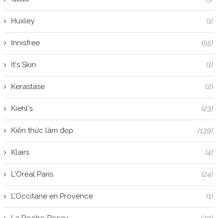
Huxley
(1)
Innisfree
(55)
It's Skin
(1)
Kerastase
(2)
Kiehl's
(23)
Kiến thức làm đẹp
(139)
Klairs
(4)
L'Oréal Paris
(24)
L’Occitane en Provence
(1)
La Roche-Posay
(20)