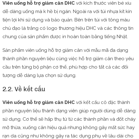
Viên uống hỗ trợ giảm cân DHC
với kích thước viên bé xíu
dễ dàng uống mà k hề bị ngán. Ngoài ra với túi nhựa kít kín
tiện lợi khi sử dụng và bảo quản. Bên trên túi với tông màu
chủ đạo là trắng có logo thương hiệu DHC và các thông tin
chung của sản phẩm được in hoàn toàn bằng tiếng Nhật.
Sản phẩm viên uống hỗ trợ giảm cân với mẫu mã đa dạng
thành phần nguyên liệu cùng việc hỗ trợ giảm cân theo yêu
cầu trên từng bộ phận cơ thể, phù hợp cho tất cả các đối
tượng dễ dàng lựa chọn sử dụng.
2.2. Về kết cấu
Viên uống hỗ trợ giảm cân DHC
với kết cấu cô đặc thành
phần nguyên liệu thành dạng viên giúp người dùng dễ dàng
sử dụng. Cơ thể sẽ hấp thụ từ từ các thành phần và đốt cháy
mỡ thừa, xuống cân hiệu quả nhưng không gây mất sức hay
rạn da cũng như không gây ra tác dụng phụ về lâu dài cho