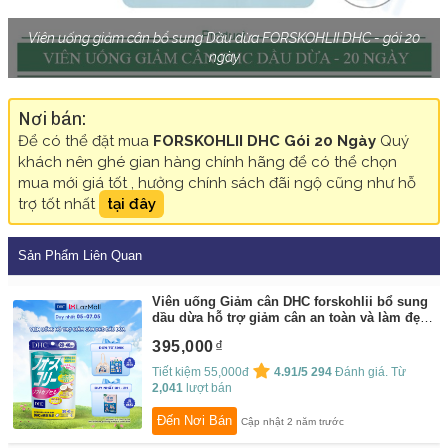
Viên uống giảm cân bổ sung Dầu dừa FORSKOHLII DHC - gói 20
ngày
Nơi bán:
Để có thể đặt mua
FORSKOHLII DHC Gói 20 Ngày
Quý
khách nên ghé gian hàng chính hãng để có thể chọn
mua mới giá tốt , hưởng chính sách đãi ngộ cũng như hỗ
trợ tốt nhất
tại đây
Sản Phẩm Liên Quan
Viên uống Giảm cân DHC forskohlii bổ sung
dầu dừa hỗ trợ giảm cân an toàn và làm đẹp
da gói 40 viên (20 ngày)
By:
DHC
395,000
Tiết kiệm 55,000đ
4.91/5
294
Đánh giá. Từ
2,041
lượt bán
Đến Nơi Bán
Cập nhật 2 năm trước