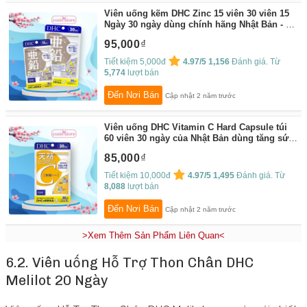
Viên uống kẽm DHC Zinc 15 viên 30 viên 15
Ngày 30 ngày dùng chính hãng Nhật Bản - Hỗ
trợ tăng sức đề kháng - Cosin Store
By:
95,000
Cosin Store
Tiết kiệm 5,000đ
4.97/5
1,156
Đánh giá. Từ
5,774
lượt bán
Đến Nơi Bán
Cập nhật 2 năm trước
Viên uống DHC Vitamin C Hard Capsule túi
60 viên 30 ngày của Nhật Bản dùng tăng sức
đề kháng, hỗ trợ sáng da - Cosin Store
By:
85,000
Cosin Store
Tiết kiệm 10,000đ
4.97/5
1,495
Đánh giá. Từ
8,088
lượt bán
Đến Nơi Bán
Cập nhật 2 năm trước
>Xem Thêm Sản Phẩm Liên Quan<
6.2. Viên uống Hỗ Trợ Thon Chân DHC
Melilot 20 Ngày