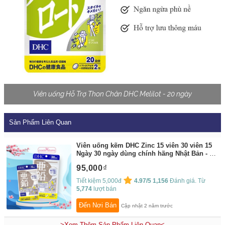
Viên uống Hỗ Trợ Thon Chân DHC Melilot - 20 ngày
Sản Phẩm Liên Quan
Viên uống kẽm DHC Zinc 15 viên 30 viên 15
Ngày 30 ngày dùng chính hãng Nhật Bản - Hỗ
trợ tăng sức đề kháng - Cosin Store
By:
95,000
Cosin Store
Tiết kiệm 5,000đ
4.97/5
1,156
Đánh giá. Từ
5,774
lượt bán
Đến Nơi Bán
Cập nhật 2 năm trước
>Xem Thêm Sản Phẩm Liên Quan<