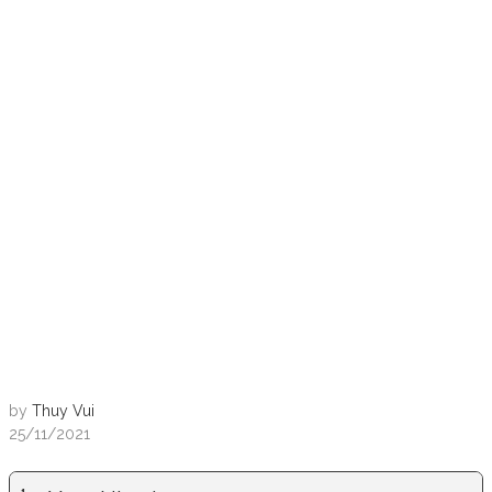
by
Thuy Vui
25/11/2021