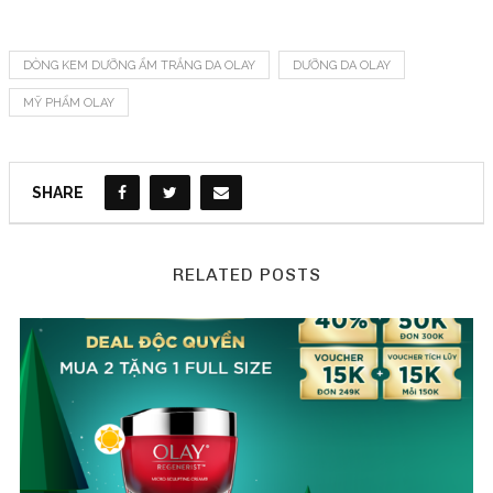
DÒNG KEM DƯỠNG ẨM TRẮNG DA OLAY
DƯỠNG DA OLAY
MỸ PHẨM OLAY
SHARE
RELATED POSTS