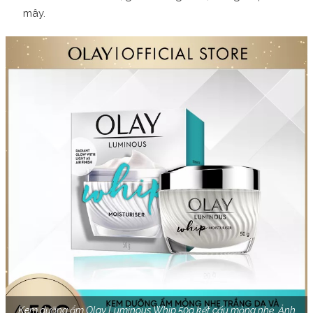
mây.
Kem dưỡng ẩm Olay Luminous Whip 50g kết cấu mỏng nhẹ. Ảnh