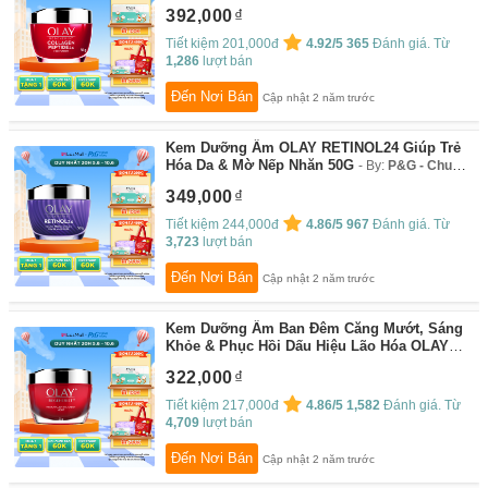
COLLAGEN Peptide 24 50G
By:
P&G - Chu
392,000
Toàn Cuộc Sống
Tiết kiệm 201,000đ
4.92/5
365
Đánh giá. Từ
1,286
lượt bán
Đến Nơi Bán
Cập nhật 2 năm trước
Kem Dưỡng Ẩm OLAY RETINOL24 Giúp Trẻ
Hóa Da & Mờ Nếp Nhăn 50G
By:
P&G - Chu
Toàn Cuộc Sống
349,000
Tiết kiệm 244,000đ
4.86/5
967
Đánh giá. Từ
3,723
lượt bán
Đến Nơi Bán
Cập nhật 2 năm trước
Kem Dưỡng Ẩm Ban Đêm Căng Mướt, Sáng
Khỏe & Phục Hồi Dấu Hiệu Lão Hóa OLAY
REGENERIST 50G
By:
P&G - Chu Toàn Cuộc
322,000
Sống
Tiết kiệm 217,000đ
4.86/5
1,582
Đánh giá. Từ
4,709
lượt bán
Đến Nơi Bán
Cập nhật 2 năm trước