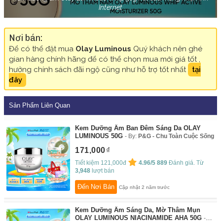
Internet
Nơi bán:
Để có thể đặt mua
Olay Luminous
Quý khách nên ghé
gian hàng chính hãng để có thể chọn mua mới giá tốt ,
hưởng chính sách đãi ngộ cũng như hỗ trợ tốt nhất
tại
đây
Sản Phẩm Liên Quan
Kem Dưỡng Ẩm Ban Đêm Sáng Da OLAY
LUMINOUS 50G
By:
P&G - Chu Toàn Cuộc Sống
171,000
Tiết kiệm 121,000đ
4.96/5
889
Đánh giá. Từ
3,948
lượt bán
Đến Nơi Bán
Cập nhật 2 năm trước
Kem Dưỡng Ẩm Sáng Da, Mờ Thâm Mụn
OLAY LUMINOUS NIACINAMIDE AHA 50G