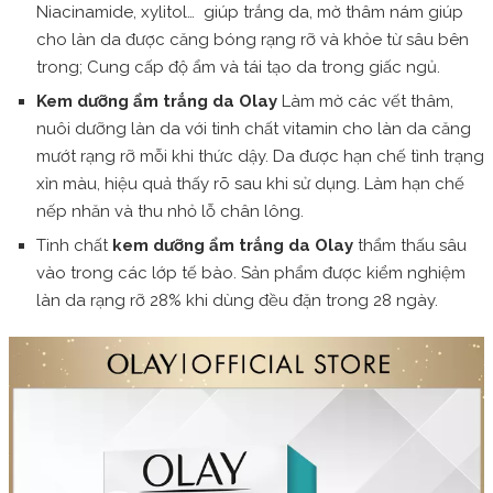
Niacinamide, xylitol… giúp trắng da, mờ thâm nám giúp
cho làn da được căng bóng rạng rỡ và khỏe từ sâu bên
trong; Cung cấp độ ẩm và tái tạo da trong giấc ngủ.
Kem dưỡng ẩm trắng da Olay
Làm mờ các vết thâm,
nuôi dưỡng làn da với tinh chất vitamin cho làn da căng
mướt rạng rỡ mỗi khi thức dậy. Da được hạn chế tình trạng
xỉn màu, hiệu quả thấy rõ sau khi sử dụng. Làm hạn chế
nếp nhăn và thu nhỏ lỗ chân lông.
Tinh chất
kem dưỡng ẩm trắng da Olay
thẩm thấu sâu
vào trong các lớp tế bào. Sản phẩm được kiểm nghiệm
làn da rạng rỡ 28% khi dùng đều đặn trong 28 ngày.