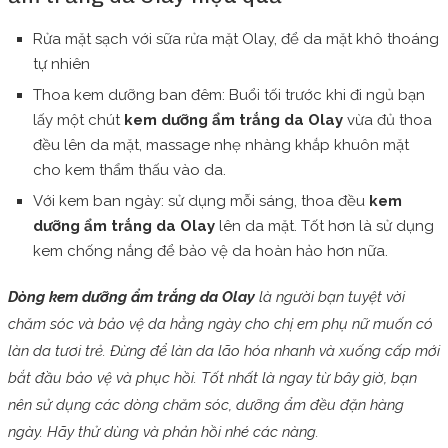
Rửa mặt sạch với sữa rửa mặt Olay, để da mặt khô thoáng
tự nhiên
Thoa kem dưỡng ban đêm: Buổi tối trước khi đi ngủ bạn
lấy một chút
kem dưỡng ẩm trắng da Olay
vừa đủ thoa
đều lên da mặt, massage nhẹ nhàng khắp khuôn mặt
cho kem thẩm thấu vào da.
Với kem ban ngày: sử dụng mỗi sáng, thoa đều
kem
dưỡng ẩm trắng da Olay
lên da mặt. Tốt hơn là sử dụng
kem chống nắng để bảo vệ da hoàn hảo hơn nữa.
Dòng kem dưỡng ẩm trắng da Olay
là người bạn tuyệt vời
chăm sóc và bảo vệ da hằng ngày cho chị em phụ nữ muốn có
làn da tươi trẻ. Đừng để làn da lão hóa nhanh và xuống cấp mới
bắt đầu bảo vệ và phục hồi. Tốt nhất là ngay từ bây giờ, bạn
nên sử dụng các dòng chăm sóc, dưỡng ẩm đều đặn hàng
ngày. Hãy thử dùng và phản hồi nhé các nàng.