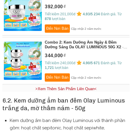
By:
P&G - Chu Toàn Cuộc Sống
392,000
Tiết kiệm 201,000đ
4.93/5
234
Đánh giá. Từ
878
lượt bán
Đến Nơi Bán
Cập nhật 2 năm trước
Combo 2: Kem Dưỡng Ẩm Ngày & Đêm
Dưỡng Sáng Da OLAY LUMINOUS 50G X2
By:
P&G - Chu Toàn Cuộc Sống
344,000
Tiết kiệm 240,000đ
4.90/5
671
Đánh giá. Từ
1,721
lượt bán
Đến Nơi Bán
Cập nhật 2 năm trước
>Xem Thêm Sản Phẩm Liên Quan<
6.2. Kem dưỡng ẩm ban đêm Olay Luminous
trắng da, mờ thâm nám - 50g
Kem dưỡng ẩm ban đêm Olay Luminous với thành phần
gồm: hoạt chất sepitonic, hoạt chất sepiwhite,