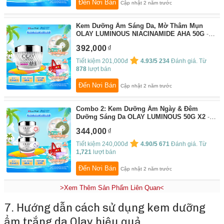
Đến Nơi Bán
Cập nhật 2 năm trước
Kem Dưỡng Ẩm Sáng Da, Mờ Thâm Mụn
OLAY LUMINOUS NIACINAMIDE AHA 50G
By:
P&G - Chu Toàn Cuộc Sống
392,000
Tiết kiệm 201,000đ
4.93/5
234
Đánh giá. Từ
878
lượt bán
Đến Nơi Bán
Cập nhật 2 năm trước
Combo 2: Kem Dưỡng Ẩm Ngày & Đêm
Dưỡng Sáng Da OLAY LUMINOUS 50G X2
By:
P&G - Chu Toàn Cuộc Sống
344,000
Tiết kiệm 240,000đ
4.90/5
671
Đánh giá. Từ
1,721
lượt bán
Đến Nơi Bán
Cập nhật 2 năm trước
>Xem Thêm Sản Phẩm Liên Quan<
7. Hướng dẫn cách sử dụng kem dưỡng
ẩm trắng da Olay hiệu quả