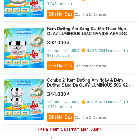
3,948
lượt bán
Đến Nơi Bán
Cập nhật 2 năm trước
Kem Dưỡng Ẩm Sáng Da, Mờ Thâm Mụn
OLAY LUMINOUS NIACINAMIDE AHA 50G
By:
P&G - Chu Toàn Cuộc Sống
392,000
Tiết kiệm 201,000đ
4.93/5
234
Đánh giá. Từ
878
lượt bán
Đến Nơi Bán
Cập nhật 2 năm trước
Combo 2: Kem Dưỡng Ẩm Ngày & Đêm
Dưỡng Sáng Da OLAY LUMINOUS 50G X2
By:
P&G - Chu Toàn Cuộc Sống
344,000
Tiết kiệm 240,000đ
4.90/5
671
Đánh giá. Từ
1,721
lượt bán
Đến Nơi Bán
Cập nhật 2 năm trước
>Xem Thêm Sản Phẩm Liên Quan<