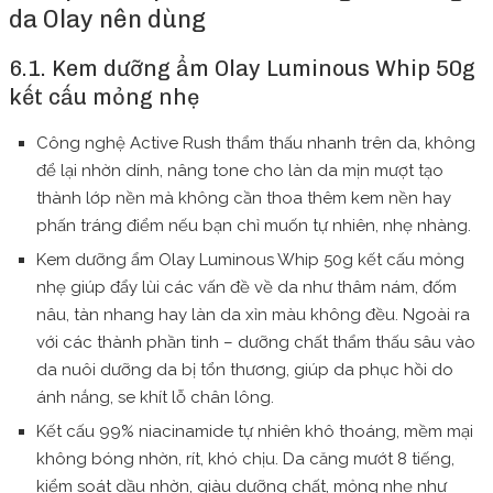
da Olay nên dùng
6.1. Kem dưỡng ẩm Olay Luminous Whip 50g
kết cấu mỏng nhẹ
Công nghệ Active Rush thẩm thấu nhanh trên da, không
để lại nhờn dính, nâng tone cho làn da mịn mượt tạo
thành lớp nền mà không cần thoa thêm kem nền hay
phấn tráng điểm nếu bạn chỉ muốn tự nhiên, nhẹ nhàng.
Kem dưỡng ẩm Olay Luminous Whip 50g kết cấu mỏng
nhẹ giúp đẩy lùi các vấn đề về da như thâm nám, đốm
nâu, tàn nhang hay làn da xỉn màu không đều. Ngoài ra
với các thành phần tinh – dưỡng chất thẩm thấu sâu vào
da nuôi dưỡng da bị tổn thương, giúp da phục hồi do
ánh nắng, se khít lỗ chân lông.
Kết cấu 99% niacinamide tự nhiên khô thoáng, mềm mại
không bóng nhờn, rít, khó chịu. Da căng mướt 8 tiếng,
kiểm soát dầu nhờn, giàu dưỡng chất, mỏng nhẹ như