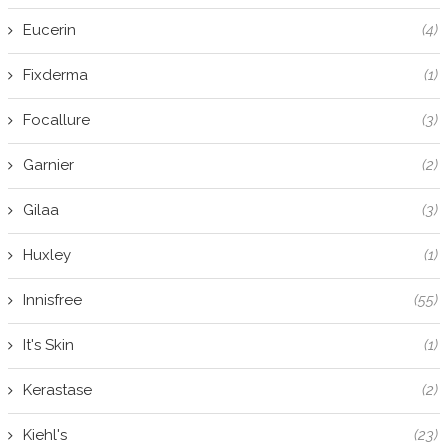
Eucerin
(4)
Fixderma
(1)
Focallure
(3)
Garnier
(2)
Gilaa
(3)
Huxley
(1)
Innisfree
(55)
It's Skin
(1)
Kerastase
(2)
Kiehl's
(23)