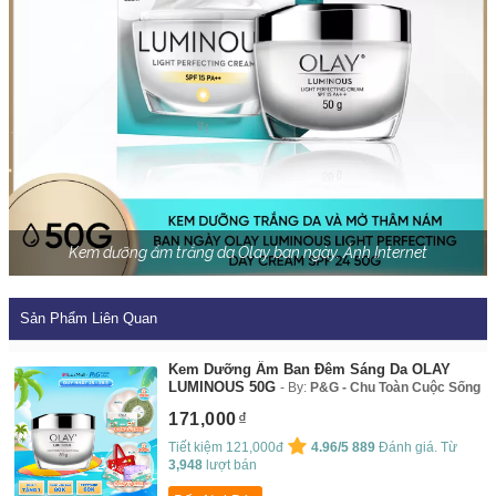
Kem dưỡng ẩm trắng da Olay ban ngày. Ảnh Internet
Sản Phẩm Liên Quan
Kem Dưỡng Ẩm Ban Đêm Sáng Da OLAY
LUMINOUS 50G
By:
P&G - Chu Toàn Cuộc Sống
171,000
Tiết kiệm 121,000đ
4.96/5
889
Đánh giá. Từ
3,948
lượt bán