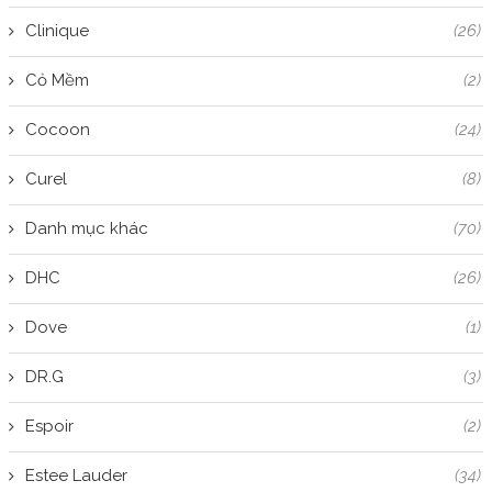
Clinique
(26)
Cỏ Mềm
(2)
Cocoon
(24)
Curel
(8)
Danh mục khác
(70)
DHC
(26)
Dove
(1)
DR.G
(3)
Espoir
(2)
Estee Lauder
(34)