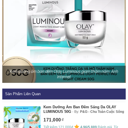
Kem dưỡng ẩm ban đêm Olay Luminous giảm thâm nám. Ảnh
Internet
Sản Phẩm Liên Quan
Kem Dưỡng Ẩm Ban Đêm Sáng Da OLAY
LUMINOUS 50G
By:
P&G - Chu Toàn Cuộc Sống
171,000
Tiết kiệm 121,000đ
4.96/5
889
Đánh giá. Từ