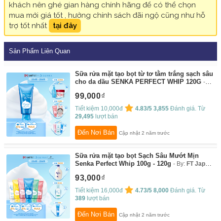
khách nên ghé gian hàng chính hãng để có thể chọn
mua mới giá tốt , hưởng chính sách đãi ngộ cũng như hỗ
trợ tốt nhất
tại đây
Sản Phẩm Liên Quan
Sữa rửa mặt tạo bọt từ tơ tằm trắng sạch sâu
cho da dầu SENKA PERFECT WHIP 120G
By:
Senka by FT Japanese Beauty
99,000
Tiết kiệm 10,000đ
4.83/5
3,855
Đánh giá. Từ
29,495
lượt bán
Đến Nơi Bán
Cập nhật 2 năm trước
Sữa rửa mặt tạo bọt Sạch Sâu Mướt Mịn
Senka Perfect Whip 100g - 120g
By:
FT Japan
Beauty
93,000
Tiết kiệm 16,000đ
4.73/5
8,000
Đánh giá. Từ
389
lượt bán
Đến Nơi Bán
Cập nhật 2 năm trước