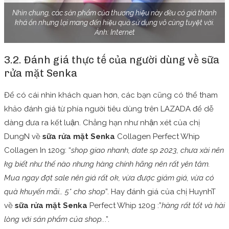
Nhìn chung, các sản phẩm của thương hiệu này đều có giá thành
khá ổn nhưng lại mang đến hiệu quả sử dụng vô cùng tuyệt vời.
Ảnh: Internet
3.2. Đánh giá thực tế của người dùng về sữa
rửa mặt Senka
Để có cái nhìn khách quan hơn, các bạn cũng có thể tham
khảo đánh giá từ phía người tiêu dùng trên LAZADA để dễ
dàng đưa ra kết luận. Chẳng hạn như nhận xét của chị
DungN về
sữa rửa mặt Senka
Collagen Perfect Whip
Collagen In 120g: “
shop giao nhanh, date sp 2023, chưa xài nên
kg biết như thế nào nhưng hàng chính hãng nên rất yên tâm.
Mua ngay đợt sale nên giá rất ok, vừa được giảm giá, vừa có
quà khuyến mãi… 5* cho shop
”. Hay đánh giá của chị HuynhT
về
sữa rửa mặt Senka
Perfect Whip 120g :”
hàng rất tốt và hài
lòng với sản phẩm của shop..
.”.