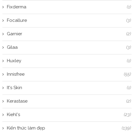
Fixderma
(1)
Focallure
(3)
Garnier
(2)
Gilaa
(3)
Huxley
(1)
Innisfree
(55)
It's Skin
(1)
Kerastase
(2)
Kiehl's
(23)
Kiến thức làm đẹp
(139)