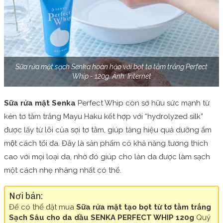
Sữa rửa mặt sạch Senka hoàn hảo với bọt tơ tằm trắng Perfect
Whip - 120g. Ảnh: Internet
Sữa rửa mặt Senka
Perfect Whip còn sở hữu sức mạnh từ
kén tơ tằm trắng Mayu Haku kết hợp với “hydrolyzed silk”
được lấy từ lõi của sợi tơ tằm, giúp tăng hiệu quả dưỡng ẩm
một cách tối đa. Đây là sản phẩm có khả năng tương thích
cao với mọi loại da, nhờ đó giúp cho làn da được làm sạch
một cách nhẹ nhàng nhất có thể.
Nơi bán:
Để có thể đặt mua
Sữa rửa mặt tạo bọt từ tơ tằm trắng
Sạch Sâu cho da dầu SENKA PERFECT WHIP 120g
Quý