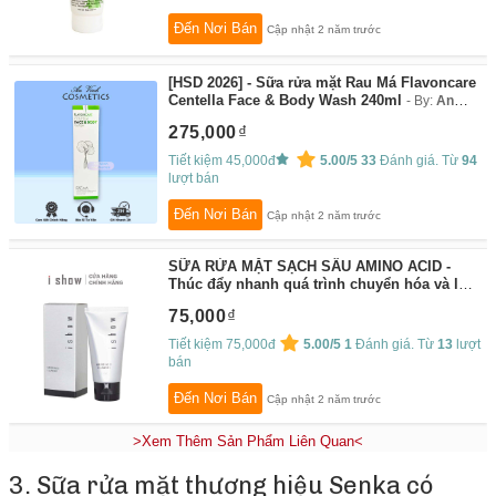
Đến Nơi Bán
Cập nhật 2 năm trước
[HSD 2026] - Sữa rửa mặt Rau Má Flavoncare
Centella Face & Body Wash 240ml
By:
An
Vinh Cosmetics
275,000
Tiết kiệm 45,000đ
5.00/5
33
Đánh giá. Từ
94
lượt bán
Đến Nơi Bán
Cập nhật 2 năm trước
SỮA RỬA MẶT SẠCH SÂU AMINO ACID -
Thúc đẩy nhanh quá trình chuyển hóa và loại
bỏ nhanh lớp sừng khỏi bề mặt da. hỗ trợ để
75,000
lớp tế bào da mới dễ tiếp cận đến các sản
phẩm dưỡng và điều trị. Rút ngắn thời gian
Tiết kiệm 75,000đ
5.00/5
1
Đánh giá. Từ
13
lượt
chăm sóc da và đạt hiệu quả tối ưu.
By:
N
bán
ISHOW STORE
Đến Nơi Bán
Cập nhật 2 năm trước
>Xem Thêm Sản Phẩm Liên Quan<
3. Sữa rửa mặt thương hiệu Senka có