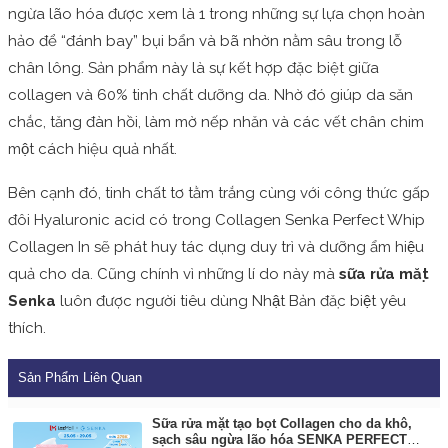
ngừa lão hóa được xem là 1 trong những sự lựa chọn hoàn
hảo để “đánh bay” bụi bẩn và bã nhờn nằm sâu trong lỗ
chân lông. Sản phẩm này là sự kết hợp đặc biệt giữa
collagen và 60% tinh chất dưỡng da. Nhờ đó giúp da săn
chắc, tăng đàn hồi, làm mờ nếp nhăn và các vết chân chim
một cách hiệu quả nhất.
Bên cạnh đó, tinh chất tơ tằm trắng cùng với công thức gấp
đôi Hyaluronic acid có trong Collagen Senka Perfect Whip
Collagen In sẽ phát huy tác dụng duy trì và dưỡng ẩm hiệu
quả cho da. Cũng chính vì những lí do này mà
sữa rửa mặt
Senka
luôn được người tiêu dùng Nhật Bản đặc biệt yêu
thích.
Sản Phẩm Liên Quan
Sữa rửa mặt tạo bọt Collagen cho da khô,
sạch sâu ngừa lão hóa SENKA PERFECT