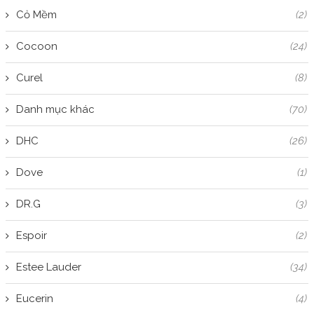
Cỏ Mềm
(2)
Cocoon
(24)
Curel
(8)
Danh mục khác
(70)
DHC
(26)
Dove
(1)
DR.G
(3)
Espoir
(2)
Estee Lauder
(34)
Eucerin
(4)