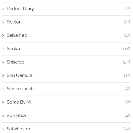
Perfect Diary
(1)
Revlon
(14)
Sebamed
(14)
Senka
(18)
Shiseido
(24)
Shu Uemura
(11)
Skinceuticals
(7)
Some By Mi
(3)
Son Bbia
(4)
Sulwhasoo
(17)