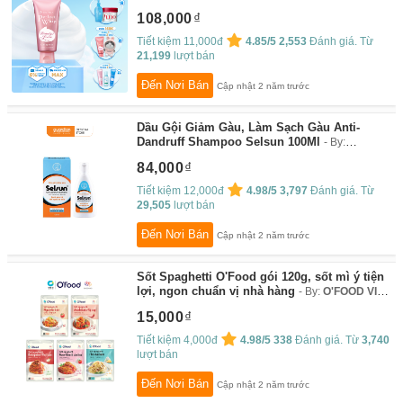
WHIP COLLAGEN IN 120G
By:
Senka by FT
108,000
Japanese Beauty
Tiết kiệm 11,000đ
4.85/5
2,553
Đánh giá. Từ
21,199
lượt bán
Đến Nơi Bán
Cập nhật 2 năm trước
Dầu Gội Giảm Gàu, Làm Sạch Gàu Anti-
Dandruff Shampoo Selsun 100Ml
By:
Guardian
84,000
Tiết kiệm 12,000đ
4.98/5
3,797
Đánh giá. Từ
29,505
lượt bán
Đến Nơi Bán
Cập nhật 2 năm trước
Sốt Spaghetti O'Food gói 120g, sốt mì ý tiện
lợi, ngon chuẩn vị nhà hàng
By:
O'FOOD VIỆT
NAM
15,000
Tiết kiệm 4,000đ
4.98/5
338
Đánh giá. Từ
3,740
lượt bán
Đến Nơi Bán
Cập nhật 2 năm trước