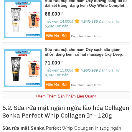
Sữa rửa mặt cho nam Oxy dưỡng sáng da từ
đất sét trắng, dạng kem Oxy White Complete
100g
By:
Rohto Mentholatum
68,000
Tiết kiệm 14,000đ
4.94/5
386
Đánh giá. Từ
5,292
lượt bán
Đến Nơi Bán
Cập nhật 2 năm trước
Sữa rửa mặt cho nam Oxy sạch sâu giảm
nhờn dạng kem có hạt massage Oxy Deep
Wash 100g
By:
Rohto Mentholatum
71,000
Tiết kiệm 15,000đ
4.96/5
989
Đánh giá. Từ
8,307
lượt bán
Đến Nơi Bán
Cập nhật 2 năm trước
>Xem Thêm Sản Phẩm Liên Quan<
5.2. Sữa rửa mặt ngăn ngừa lão hóa Collagen
Senka Perfect Whip Collagen In - 120g
Sữa rửa mặt Senka
Perfect Whip Collagen In 120g ngăn