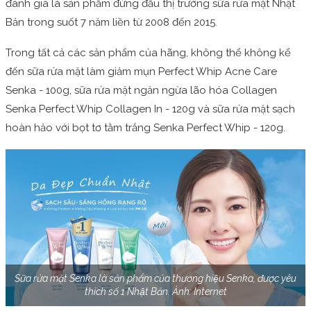
đánh giá là sản phẩm đứng đầu thị trường sữa rửa mặt Nhật
Bản trong suốt 7 năm liền từ 2008 đến 2015.
Trong tất cả các sản phẩm của hãng, không thể không kể
đến sữa rửa mặt làm giảm mụn Perfect Whip Acne Care
Senka - 100g, sữa rửa mặt ngăn ngừa lão hóa Collagen
Senka Perfect Whip Collagen In - 120g và sữa rửa mặt sạch
hoàn hảo với bọt tơ tằm trắng Senka Perfect Whip - 120g.
Sữa rửa mặt Senka là sản phẩm của thương hiệu Senka, được yêu
thích số 1 Nhật Bản. Ảnh: Internet