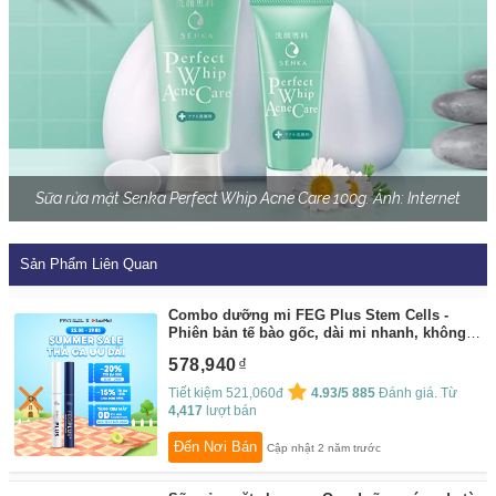
Sữa rửa mặt Senka Perfect Whip Acne Care 100g. Ảnh: Internet
Sản Phẩm Liên Quan
Combo dưỡng mi FEG Plus Stem Cells -
Phiên bản tế bào gốc, dài mi nhanh, không
chứa Prostaglandins gây thâm mắt (5ml/lọ)
578,940
By:
FEG-BEAUTY-OFFICIAL
Tiết kiệm 521,060đ
4.93/5
885
Đánh giá. Từ
4,417
lượt bán
Đến Nơi Bán
Cập nhật 2 năm trước