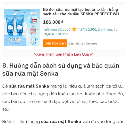
Bộ đôi sữa rửa mặt tạo bọt từ tơ tằm trắng
sạch sâu cho da dầu SENKA PERFECT WHIP
120Gx2
By:
Senka by FT Japanese Beauty
186,000
Tiết kiệm 32,000đ
4.94/5
1,951
Đánh giá. Từ
19,474
lượt bán
Đến Nơi Bán
Cập nhật 2 năm trước
>Xem Thêm Sản Phẩm Liên Quan<
6. Hướng dẫn cách sử dụng và bảo quản
sữa rửa mặt Senka
Để
sữa rửa mặt Senka
mang lại hiệu quả làm sạch da tối ưu,
các bạn nên chú trọng đến khâu tạo bọt trước nhé. Theo đó,
các bạn có thể tiến hành tạo bọt và rử mặt theo các bước
sau:
Bước 1: Lấy 1 lượng
sữa rửa mặt Senka
vừa đủ vào lòng bàn