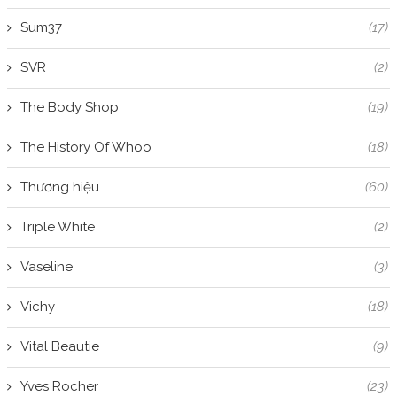
Sum37
(17)
SVR
(2)
The Body Shop
(19)
The History Of Whoo
(18)
Thương hiệu
(60)
Triple White
(2)
Vaseline
(3)
Vichy
(18)
Vital Beautie
(9)
Yves Rocher
(23)