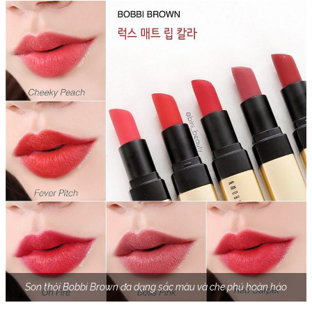
Son thỏi Bobbi Brown đa dạng sắc màu và che phủ hoàn hảo