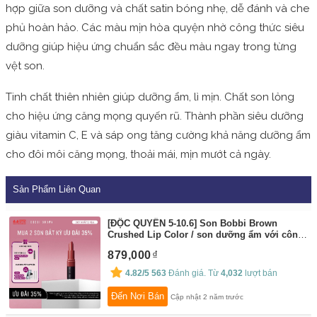
hợp giữa son dưỡng và chất satin bóng nhẹ, dễ đánh và che
phủ hoàn hảo. Các màu mịn hòa quyện nhờ công thức siêu
dưỡng giúp hiệu ứng chuẩn sắc đều màu ngay trong từng
vệt son.
Tinh chất thiên nhiên giúp dưỡng ẩm, lì mịn. Chất son lỏng
cho hiệu ứng căng mọng quyến rũ. Thành phần siêu dưỡng
giàu vitamin C, E và sáp ong tăng cường khả năng dưỡng ẩm
cho đôi môi căng mọng, thoải mái, mịn mướt cả ngày.
Sản Phẩm Liên Quan
[ĐỘC QUYỀN 5-10.6] Son Bobbi Brown
Crushed Lip Color / son dưỡng ẩm với công
thức bền màu cho hiệu ứng lì mịn– trang
879,000
điểm bán chạy
By:
Bobbi Brown
4.82/5
563
Đánh giá. Từ
4,032
lượt bán
Đến Nơi Bán
Cập nhật 2 năm trước