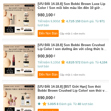
[ƯU ĐÃI 14-18.8] Son Bobbi Brown Luxe Lip
Color / Son môi bền màu lên đến 10 giờ
chứa các thành phần chăm sóc da – trang
980,100
điểm bán chạy
By:
Bobbi Brown
Tiết kiệm 9,900đ
4.71/5
150
Đánh giá. Từ
971
lượt bán
Đến Nơi Bán
Cập nhật 1 năm trước
[ƯU ĐÃI 14-18.8] Son Bobbi Brown Crushed
Lip Color / son dưỡng ẩm với công thức bền
màu cho hiệu ứng lì mịn– trang điểm bán
900,900
chạy
By:
Bobbi Brown
Tiết kiệm 9,100đ
4.81/5
572
Đánh giá. Từ
4,104
lượt bán
Đến Nơi Bán
Cập nhật 1 năm trước
[ƯU ĐÃI 14-18.8] [BST Giới Hạn] Son thỏi
Bobbi Brown Crushed Lip Color/ son thỏi với
công thức bền màu và khả năng dưỡng ẩm
890,000
cao cho hiệu ứng lì mịn– sản phẩm trang
điểm bán chạy
By:
Bobbi Brown
5.00/5
8
Đánh giá. Từ
40
lượt bán