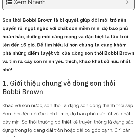
Xem Nhanh
Son thỏi Bobbi Brown là bí quyết giúp đôi môi trở nên
quyến rũ, ngọt ngào với chất son mềm mịn, độ bao phủ
hoàn hảo, dưỡng môi căng mọng và đặc biệt là lâu trôi
lên đến 16 giờ. Để tìm hiểu kĩ hơn chúng ta cùng khám
phá những điểm tuyệt vời của dòng son thỏi Bobbi Brown
và tìm ra cây son mình yêu thích, khao khát sở hữu nhất
nhé!
1. Giới thiệu chung về dòng son thỏi
Bobbi Brown
Khác với son nước, son thỏi là dạng son đóng thành thỏi sáp.
Son thỏi đều có đặc tính lì, mịn, độ bao phủ cực tốt với chất
dày mịn. So thỏi thường có thiết kế truyền thống là dạng sáp
đựng trong lọ dáng dài tròn hoặc dài có góc cạnh. Chỉ cần