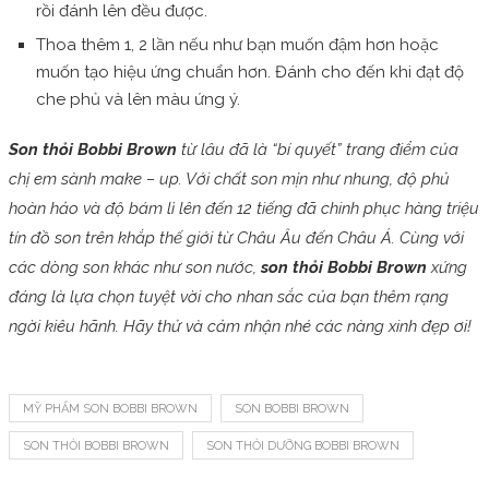
rồi đánh lên đều được.
Thoa thêm 1, 2 lần nếu như bạn muốn đậm hơn hoặc
muốn tạo hiệu ứng chuẩn hơn. Đánh cho đến khi đạt độ
che phủ và lên màu ứng ý.
Son thỏi Bobbi Brown
từ lâu đã là “bí quyết” trang điểm của
chị em sành make – up. Với chất son mịn như nhung, độ phủ
hoàn hảo và độ bám lì lên đến 12 tiếng đã chinh phục hàng triệu
tín đồ son trên khắp thế giới từ Châu Âu đến Châu Á. Cùng với
các dòng son khác như son nước,
son thỏi Bobbi Brown
xứng
đáng là lựa chọn tuyệt vời cho nhan sắc của bạn thêm rạng
ngời kiêu hãnh. Hãy thử và cảm nhận nhé các nàng xinh đẹp ơi!
MỸ PHẨM SON BOBBI BROWN
SON BOBBI BROWN
SON THỎI BOBBI BROWN
SON THỎI DƯỠNG BOBBI BROWN