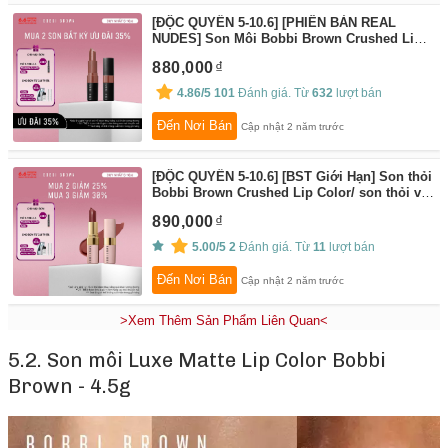
[ĐỘC QUYỀN 5-10.6] [PHIÊN BẢN REAL
NUDES] Son Môi Bobbi Brown Crushed Lip
Color 3.4g
By:
Bobbi Brown
880,000
4.86/5
101
Đánh giá. Từ
632
lượt bán
Đến Nơi Bán
Cập nhật 2 năm trước
[ĐỘC QUYỀN 5-10.6] [BST Giới Hạn] Son thỏi
Bobbi Brown Crushed Lip Color/ son thỏi với
công thức bền màu và khả năng dưỡng ẩm
890,000
cao cho hiệu ứng lì mịn– sản phẩm trang
điểm bán chạy
By:
Bobbi Brown
5.00/5
2
Đánh giá. Từ
11
lượt bán
Đến Nơi Bán
Cập nhật 2 năm trước
>Xem Thêm Sản Phẩm Liên Quan<
5.2. Son môi Luxe Matte Lip Color Bobbi
Brown - 4.5g