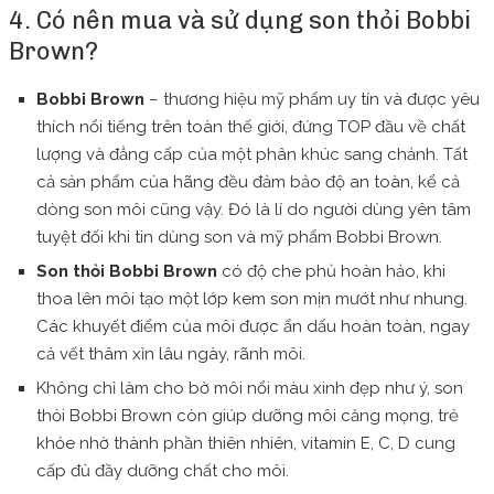
4. Có nên mua và sử dụng son thỏi Bobbi
Brown?
Bobbi Brown
– thương hiệu mỹ phẩm uy tín và được yêu
thích nổi tiếng trên toàn thế giới, đứng TOP đầu về chất
lượng và đẳng cấp của một phân khúc sang chảnh. Tất
cả sản phẩm của hãng đều đảm bảo độ an toàn, kể cả
dòng son môi cũng vậy. Đó là lí do người dùng yên tâm
tuyệt đối khi tin dùng son và mỹ phẩm Bobbi Brown.
Son thỏi Bobbi Brown
có độ che phủ hoàn hảo, khi
thoa lên môi tạo một lớp kem son mịn mướt như nhung.
Các khuyết điểm của môi được ẩn dấu hoàn toàn, ngay
cả vết thâm xỉn lâu ngày, rãnh môi.
Không chỉ làm cho bờ môi nổi màu xinh đẹp như ý, son
thỏi Bobbi Brown còn giúp dưỡng môi căng mọng, trẻ
khỏe nhờ thành phần thiên nhiên, vitamin E, C, D cung
cấp đủ đầy dưỡng chất cho môi.