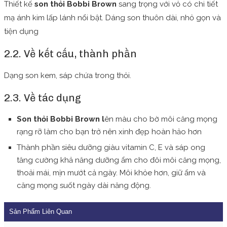
Thiết kế
son thỏi Bobbi Brown
sang trọng với vỏ có chi tiết
mạ ánh kim lấp lánh nổi bật. Dáng son thuôn dài, nhỏ gọn và
tiện dụng
2.2. Về kết cấu, thành phần
Dạng son kem, sáp chứa trong thỏi.
2.3. Về tác dụng
Son thỏi Bobbi Brown l
ên màu cho bờ môi căng mọng
rạng rỡ làm cho bạn trở nên xinh đẹp hoàn hảo hơn
Thành phần siêu dưỡng giàu vitamin C, E và sáp ong
tăng cường khả năng dưỡng ẩm cho đôi môi căng mọng,
thoải mái, mịn mướt cả ngày. Môi khỏe hơn, giữ ẩm và
căng mọng suốt ngày dài năng động.
Sản Phẩm Liên Quan