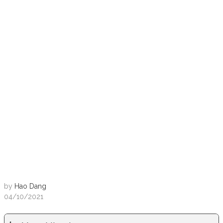
by
Hao Dang
04/10/2021