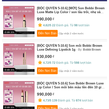
[ĐỘC QUYỀN 5-10.6] [MỚI] Son Bobbi Brown
Luxe Matte Lip Color / son lâu trôi, nhẹ và
che phủ toàn diện – trang điểm bán chạy
By:
990,000
Bobbi Brown
4.82/5
22
Đánh giá. Từ
98
lượt bán
Đến Nơi Bán
Cập nhật 2 năm trước
[ĐỘC QUYỀN 5-10.6] Son môi Bobbi Brown
Luxe Defining Lipstick 1g
By:
Bobbi Brown
930,000
4.72/5
72
Đánh giá. Từ
598
lượt bán
Đến Nơi Bán
Cập nhật 2 năm trước
[ĐỘC QUYỀN 5-10.6] Son Bobbi Brown Luxe
Lip Color / Son môi bền màu lên đến 10 giờ
chứa các thành phần chăm sóc da – trang
990,000
điểm bán chạy
By:
Bobbi Brown
4.73/5
139
Đánh giá. Từ
874
lượt bán
Đến Nơi Bán
Cập nhật 2 năm trước