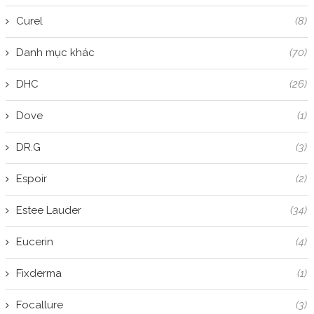
Curel
(8)
Danh mục khác
(70)
DHC
(26)
Dove
(1)
DR.G
(3)
Espoir
(2)
Estee Lauder
(34)
Eucerin
(4)
Fixderma
(1)
Focallure
(3)