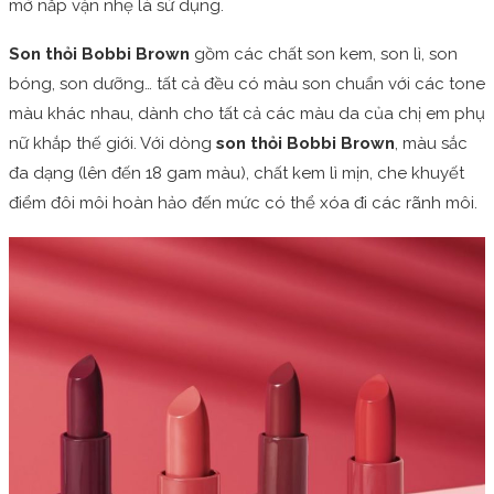
mở nắp vặn nhẹ là sử dụng.
Son thỏi Bobbi Brown
gồm các chất son kem, son lì, son
bóng, son dưỡng… tất cả đều có màu son chuẩn với các tone
màu khác nhau, dành cho tất cả các màu da của chị em phụ
nữ khắp thế giới. Với dòng
son thỏi Bobbi Brown
, màu sắc
đa dạng (lên đến 18 gam màu), chất kem lì mịn, che khuyết
điểm đôi môi hoàn hảo đến mức có thể xóa đi các rãnh môi.