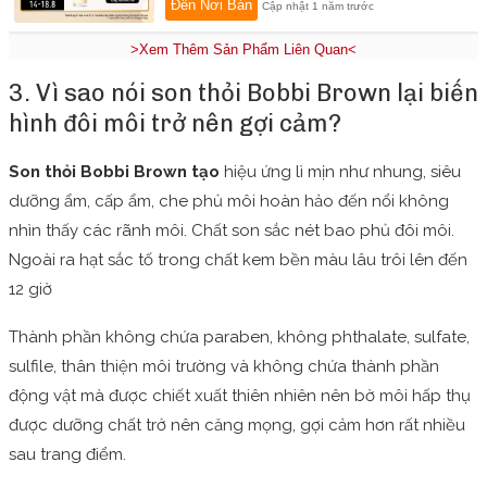
Đến Nơi Bán
Cập nhật 1 năm trước
>Xem Thêm Sản Phẩm Liên Quan<
3. Vì sao nói son thỏi Bobbi Brown lại biến
hình đôi môi trở nên gợi cảm?
Son thỏi Bobbi Brown tạo
hiệu ứng lì mịn như nhung, siêu
dưỡng ẩm, cấp ẩm, che phủ môi hoàn hảo đến nổi không
nhìn thấy các rãnh môi. Chất son sắc nét bao phủ đôi môi.
Ngoài ra hạt sắc tố trong chất kem bền màu lâu trôi lên đến
12 giờ
Thành phần không chứa paraben, không phthalate, sulfate,
sulfile, thân thiện môi trường và không chứa thành phần
động vật mà được chiết xuất thiên nhiên nên bờ môi hấp thụ
được dưỡng chất trở nên căng mọng, gợi cảm hơn rất nhiều
sau trang điểm.