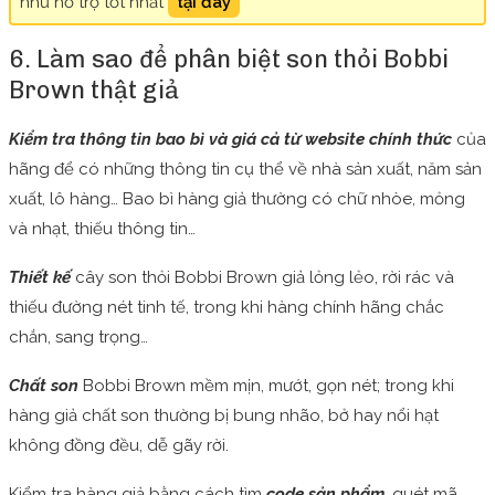
như hỗ trợ tốt nhất
tại đây
6. Làm sao để phân biệt son thỏi Bobbi
Brown thật giả
Kiểm tra thông tin bao bì và giá cả từ website chính thức
của
hãng để có những thông tin cụ thể về nhà sản xuất, năm sản
xuất, lô hàng… Bao bì hàng giả thường có chữ nhòe, mỏng
và nhạt, thiếu thông tin…
Thiết kế
cây son thỏi Bobbi Brown giả lỏng lẻo, rời rác và
thiếu đường nét tinh tế, trong khi hàng chính hãng chắc
chắn, sang trọng…
Chất son
Bobbi Brown mềm mịn, mướt, gọn nét; trong khi
hàng giả chất son thường bị bung nhão, bở hay nổi hạt
không đồng đều, dễ gãy rời.
Kiểm tra hàng giả bằng cách tìm
code sản phẩm,
quét mã