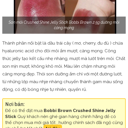
Son môi Crushed Shine Jelly Stick Bobbi Brown 2.5g dưỡng môi
căng mọng
Thành phần nổi bật là dầu trái cây ( mơ, cherry, đu đủ ) chứa
hyaluronic acid cho đôi môi ẩm mượt, căng mọng. Công
thức jelly tạo kết cấu nhẹ nhàng, mượt mà lướt trên môi. Chất
son mịn mượt, không khô môi. Màu lên chậm nhưng môi
căng mọng đẹp. Thỏi son dưỡng ẩm chỉ với một đường lướt,
từ những lớp màu nhje nhàng chuyển thành gam màu sống
động, có độ bóng nhje tự nhiên, quyến rũ.
Nơi bán:
Để có thể đặt mua
Bobbi Brown Crushed Shine Jelly
Stick
Quý khách nên ghé gian hàng chính hãng để có
thể chọn mua mới giá tốt , hưởng chính sách đãi ngộ cũng