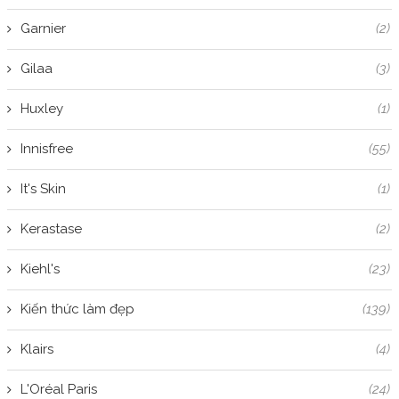
Garnier
(2)
Gilaa
(3)
Huxley
(1)
Innisfree
(55)
It's Skin
(1)
Kerastase
(2)
Kiehl's
(23)
Kiến thức làm đẹp
(139)
Klairs
(4)
L'Oréal Paris
(24)