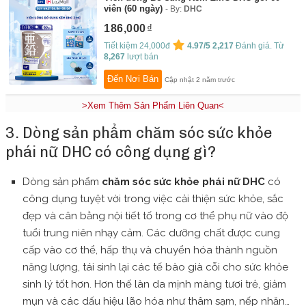
viên (60 ngày)
By:
DHC
186,000
Tiết kiệm 24,000đ
4.97/5
2,217
Đánh giá. Từ
8,267
lượt bán
Đến Nơi Bán
Cập nhật 2 năm trước
>Xem Thêm Sản Phẩm Liên Quan<
3. Dòng sản phẩm chăm sóc sức khỏe
phái nữ DHC có công dụng gì?
Dòng sản phẩm
chăm sóc sức khỏe phái nữ DHC
có
công dụng tuyệt vời trong việc cải thiện sức khỏe, sắc
đẹp và cân bằng nội tiết tố trong cơ thể phụ nữ vào độ
tuổi trung niên nhạy cảm. Các dưỡng chất được cung
cấp vào cơ thể, hấp thụ và chuyển hóa thành nguồn
năng lượng, tái sinh lại các tế bào già cỗi cho sức khỏe
sinh lý tốt hơn. Hơn thế làn da mịnh màng tươi trẻ, giảm
mụn và các dấu hiệu lão hóa như thâm sạm, nếp nhăn…