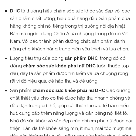
DHC
là thương hiệu chăm sóc sức khỏe sắc đẹp với các
sản phẩm chất lượng, hiệu quả hàng đầu. Sản phẩm của
hãng không chỉ nổi tiếng trong thị trường nội địa Nhật
Bản mà người dùng Châu Á ưa chuộng trong đó có Việt
Nam. Với các thành phần dưỡng chất, sản phẩm dành
riêng cho khách hàng trung niên yêu thích và lựa chọn.
Lượng tiêu thụ của dòng
sản phẩm DHC
, trong đó có
dòng
chăm sóc sức khỏe phái nữ DHC
luôn thuộc top
đầu, đây là sản phẩm được tìm kiếm và ưa chuộng rộng
rãi vì độ hiệu quả, dễ hấp thụ và dễ uống.
Sản phẩm
chăm sóc sức khỏe phái nữ DHC
Các dưỡng
chất thiết yếu cho cơ thể được hấp thụ nhanh chóng và
đều đặn trong cơ thể, giúp cải thiện lại các tế bào thiếu
hụt, cung cấp thêm năng lượng và cân bằng nội tiết tố.
Nhờ đó sức khỏe và sắc đẹp của chị em phụ nữ được cải
thiện. Làn da trẻ khỏe, sáng mịn, ít mụn, mái tóc mượt mà
dày dặn không bị xơ yếu gãy rụng, sức khỏe sinh lý cũng