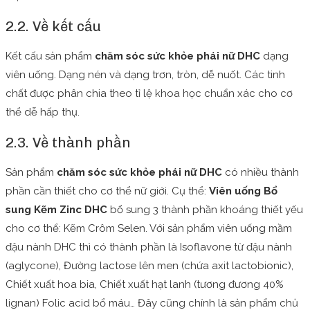
2.2. Về kết cấu
Kết cấu sản phẩm
chăm sóc sức khỏe phái nữ DHC
dạng
viên uống. Dạng nén và dạng trơn, tròn, dễ nuốt. Các tinh
chất được phân chia theo tỉ lệ khoa học chuẩn xác cho cơ
thể dễ hấp thụ.
2.3. Về thành phần
Sản phẩm
chăm sóc sức khỏe phái nữ DHC
có nhiều thành
phần cần thiết cho cơ thể nữ giới. Cụ thể:
Viên uống Bổ
sung Kẽm Zinc DHC
bổ sung 3 thành phần khoáng thiết yếu
cho cơ thể: Kẽm Crôm Selen. Với sản phẩm viên uống mầm
đậu nành DHC thì có thành phần là Isoflavone từ đậu nành
(aglycone), Đường lactose lên men (chứa axit lactobionic),
Chiết xuất hoa bia, Chiết xuất hạt lanh (tương đương 40%
lignan) Folic acid bổ máu… Đây cũng chính là sản phẩm chủ