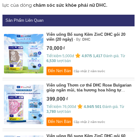
lực của dòng
chăm sóc sức khỏe phái nữ DHC.
Sản Phẩm Liên Quan
Viên uống Bổ sung Kẽm ZinC DHC gói 20
viên (20 ngày)
By:
DHC
70,000
Tiết kiệm 5,000đ
4.97/5
1,417
Đánh giá. Từ
6,530
lượt bán
Đến Nơi Bán
Cập nhật 2 năm trước
Viên uống Thơm cơ thể DHC Rose Bulgarian
giúp ngăn mùi, tỏa hương hoa hồng tự
nhiên Gói 40 viên
By:
DHC
399,000
Tiết kiệm 76,000đ
4.94/5
501
Đánh giá. Từ
3,780
lượt bán
Đến Nơi Bán
Cập nhật 2 năm trước
Viên uống Bổ sung Kẽm ZinC DHC gói 60