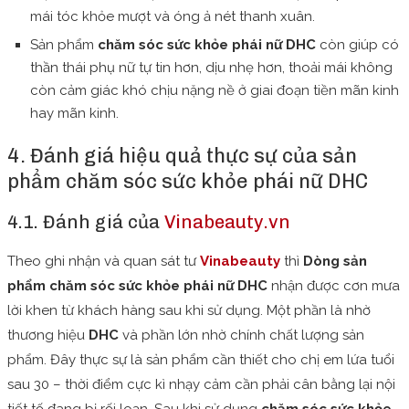
mái tóc khỏe mượt và óng ả nét thanh xuân.
Sản phẩm
chăm sóc sức khỏe phái nữ DHC
còn giúp có
thần thái phụ nữ tự tin hơn, dịu nhẹ hơn, thoải mái không
còn cảm giác khó chịu nặng nề ở giai đoạn tiền mãn kinh
hay mãn kinh.
4. Đánh giá hiệu quả thực sự của sản
phẩm chăm sóc sức khỏe phái nữ DHC
4.1. Đánh giá của
Vinabeauty.vn
Theo ghi nhận và quan sát tư
Vinabeauty
thì
Dòng sản
phẩm chăm sóc sức khỏe phái nữ DHC
nhận được cơn mưa
lời khen từ khách hàng sau khi sử dụng. Một phần là nhờ
thương hiệu
DHC
và phần lớn nhờ chính chất lượng sản
phẩm. Đây thực sự là sản phẩm cần thiết cho chị em lứa tuổi
sau 30 – thời điểm cực kì nhạy cảm cần phải cân bằng lại nội
tiết tố đang bị rối loạn. Sau khi sử dụng
chăm sóc sức khỏe