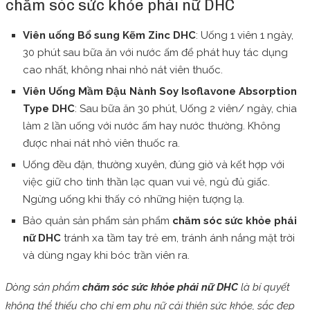
chăm sóc sức khỏe phái nữ DHC
Viên uống Bổ sung Kẽm Zinc DHC
: Uống 1 viên 1 ngày,
30 phút sau bữa ăn với nước ấm để phát huy tác dụng
cao nhất, không nhai nhỏ nát viên thuốc.
Viên Uống Mầm Đậu Nành Soy Isoflavone Absorption
Type DHC
: Sau bữa ăn 30 phút, Uống 2 viên/ ngày, chia
làm 2 lần uống với nước ấm hay nước thường. Không
được nhai nát nhỏ viên thuốc ra.
Uống đều đặn, thường xuyên, đúng giờ và kết hợp với
việc giữ cho tinh thần lạc quan vui vẻ, ngủ đủ giấc.
Ngừng uống khi thấy có những hiện tượng lạ.
Bảo quản sản phẩm sản phẩm
chăm sóc sức khỏe phái
nữ DHC
tránh xa tầm tay trẻ em, tránh ánh nắng mặt trời
và dùng ngay khi bóc trần viên ra.
Dòng sản phẩm
chăm sóc sức khỏe phái nữ DHC
là bí quyết
không thể thiếu cho chị em phụ nữ cải thiện sức khỏe, sắc đẹp