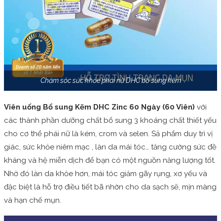
Chăm sóc sức khỏe phái nữ DHC bổ sung kẽm
Viên uống Bổ sung Kẽm DHC Zinc 60 Ngày (60 Viên)
với
các thành phần dưỡng chất bổ sung 3 khoáng chất thiết yếu
cho cơ thể phái nữ là kém, crom và selen. Sả phẩm duy trì vị
giác, sức khỏe niêm mạc , làn da mái tóc… tăng cường sức đề
kháng và hệ miễn dịch để bạn có một nguồn năng lượng tốt.
Nhờ đó làn da khỏe hơn, mái tóc giảm gãy rụng, xơ yếu và
đặc biệt là hỗ trợ điều tiết bã nhờn cho da sạch sẽ, mịn màng
và hạn chế mụn.