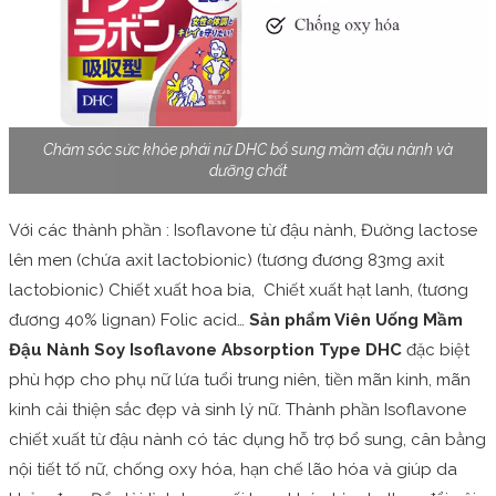
Chăm sóc sức khỏe phái nữ DHC bổ sung mầm đậu nành và
dưỡng chất
Với các thành phần : Isoflavone từ đậu nành, Đường lactose
lên men (chứa axit lactobionic) (tương đương 83mg axit
lactobionic) Chiết xuất hoa bia, Chiết xuất hạt lanh, (tương
đương 40% lignan) Folic acid…
Sản phẩm Viên Uống Mầm
Đậu Nành Soy Isoflavone Absorption Type DHC
đặc biệt
phù hợp cho phụ nữ lứa tuổi trung niên, tiền mãn kinh, mãn
kinh cải thiện sắc đẹp và sinh lý nữ. Thành phần Isoflavone
chiết xuất từ đậu nành có tác dụng hỗ trợ bổ sung, cân bằng
nội tiết tố nữ, chống oxy hóa, hạn chế lão hóa và giúp da