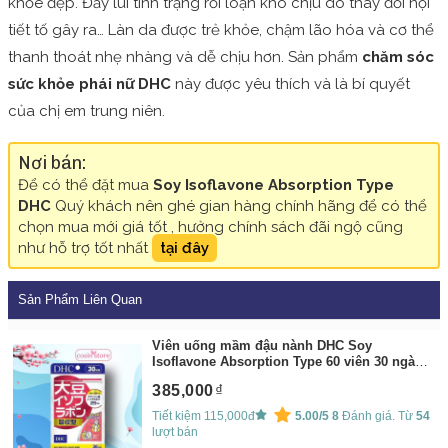
khỏe đẹp. Đẩy lùi tình trạng rối loạn khó chịu do thay đổi nội
tiết tố gây ra… Làn da được trẻ khỏe, chậm lão hóa và cơ thể
thanh thoát nhẹ nhàng và dễ chịu hơn. Sản phẩm
chăm sóc
sức khỏe phái nữ DHC
này được yêu thích và là bí quyết
của chị em trung niên.
Nơi bán:
Để có thể đặt mua
Soy Isoflavone Absorption Type
DHC
Quý khách nên ghé gian hàng chính hãng để có thể
chọn mua mới giá tốt , hưởng chính sách đãi ngộ cũng
như hỗ trợ tốt nhất
tại đây
Sản Phẩm Liên Quan
Viên uống mầm đậu nành DHC Soy
Isoflavone Absorption Type 60 viên 30 ngày
dùng của Nhật Bản - ổn định nội tiết tố nữ -
385,000
Cosin Store
By:
Cosin Store
Tiết kiệm 115,000đ
5.00/5
8
Đánh giá. Từ
54
lượt bán