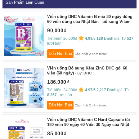
Sản Phẩm Liên Quan
Viên uống DHC Vitamin B mix 30 ngày dùng
60 viên dùng của Nhật Bản - bổ sung Vitamin
nhóm B - Cosin Store
By:
Cosin Store
90,000
Tiết kiệm 20,000đ
4.99/5
128
Đánh giá. Từ
527
lượt bán
Đến Nơi Bán
Cập nhật 2 năm trước
Viên uống Bổ sung Kẽm ZinC DHC gói 60
viên (60 ngày)
By:
DHC
186,000
Tiết kiệm 24,000đ
4.97/5
2,217
Đánh giá. Từ
8,267
lượt bán
Đến Nơi Bán
Cập nhật 2 năm trước
Viên uống DHC Vitamin C Hard Capsule túi
180 viên 90 ngày 60 Viên 30 Ngày của Nhật
Bản dùng tăng sức đề kháng, hỗ trợ sáng da
85,000
- Cosin Store
By:
Cosin Store