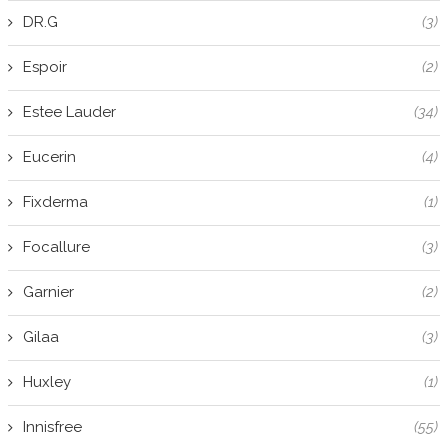
DR.G
(3)
Espoir
(2)
Estee Lauder
(34)
Eucerin
(4)
Fixderma
(1)
Focallure
(3)
Garnier
(2)
Gilaa
(3)
Huxley
(1)
Innisfree
(55)