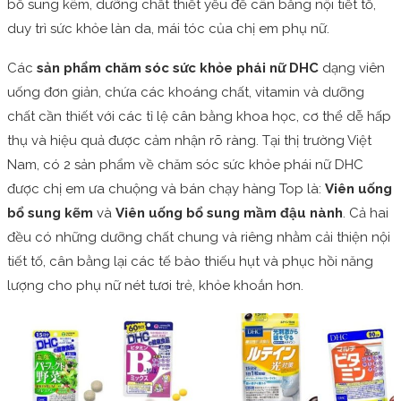
bổ sung kẽm, dưỡng chất thiết yếu để cân bằng nội tiết tố,
duy trì sức khỏe làn da, mái tóc của chị em phụ nữ.
Các
sản phẩm chăm sóc sức khỏe phái nữ DHC
dạng viên
uống đơn giản, chứa các khoáng chất, vitamin và dưỡng
chất cần thiết với các tỉ lệ cân bằng khoa học, cơ thể dễ hấp
thụ và hiệu quả được cảm nhận rõ ràng. Tại thị trường Việt
Nam, có 2 sản phẩm về chăm sóc sức khỏe phái nữ DHC
được chị em ưa chuộng và bán chạy hàng Top là:
Viên uống
bổ sung kẽm
và
Viên uống bổ sung mầm đậu nành
. Cả hai
đều có những dưỡng chất chung và riêng nhằm cải thiện nội
tiết tố, cân bằng lại các tế bào thiếu hụt và phục hồi năng
lượng cho phụ nữ nét tươi trẻ, khỏe khoắn hơn.