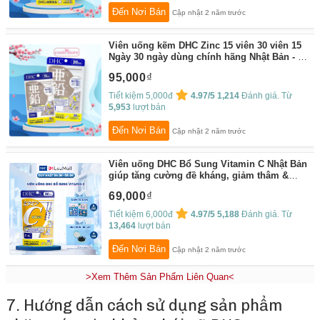
Đến Nơi Bán
Cập nhật 2 năm trước
Viên uống kẽm DHC Zinc 15 viên 30 viên 15
Ngày 30 ngày dùng chính hãng Nhật Bản - Hỗ
trợ tăng sức đề kháng - Cosin Store
By:
95,000
Cosin Store
Tiết kiệm 5,000đ
4.97/5
1,214
Đánh giá. Từ
5,953
lượt bán
Đến Nơi Bán
Cập nhật 2 năm trước
Viên uống DHC Bổ Sung Vitamin C Nhật Bản
giúp tăng cường đề kháng, giảm thâm &
sáng da hiệu quả
By:
DHC
69,000
Tiết kiệm 6,000đ
4.97/5
5,188
Đánh giá. Từ
13,464
lượt bán
Đến Nơi Bán
Cập nhật 2 năm trước
>Xem Thêm Sản Phẩm Liên Quan<
7. Hướng dẫn cách sử dụng sản phẩm