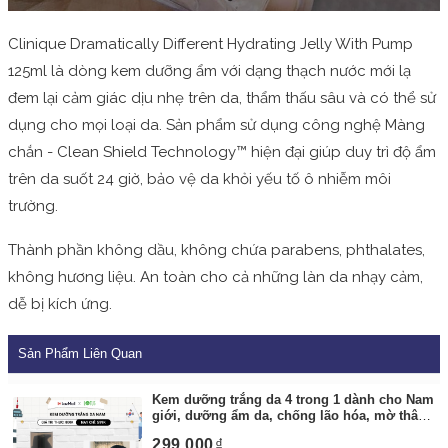
Clinique Dramatically Different Hydrating Jelly With Pump
125ml là dòng kem dưỡng ẩm với dạng thạch nước mới lạ
đem lại cảm giác dịu nhẹ trên da, thẩm thấu sâu và có thể sử
dụng cho mọi loại da. Sản phẩm sử dụng công nghệ Màng
chắn - Clean Shield Technology™ hiện đại giúp duy trì độ ẩm
trên da suốt 24 giờ, bảo vệ da khỏi yếu tố ô nhiễm môi
trường.
Thành phần không dầu, không chứa parabens, phthalates,
không hương liệu. An toàn cho cả những làn da nhạy cảm,
dễ bị kích ứng.
Sản Phẩm Liên Quan
Kem dưỡng trắng da 4 trong 1 dành cho Nam
giới, dưỡng ẩm da, chống lão hóa, mờ thâm
nám, phục hồi làn da cháy nắng Grinif All In
299,000
One 4 Gentleman
By:
Grinif