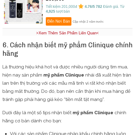
Tiết kiệm 201,000đ
4.76/5
782
Đánh giá. Từ
4,925
lượt bán
Đến Nơi Bán
Cập nhật 2 năm trước
>Xem Thêm Sản Phẩm Liên Quan<
6. Cách nhận biết mỹ phẩm Clinique chính
hãng
Là thương hiệu khá hot và được nhiều người dùng tìm mua,
hiện nay sản phẩm
mỹ phẩm Clinique
nhái đã xuất hiện tràn
lan trên thị trường với các mẫu mã tinh vi rất khó nhận biết
bằng mắt thường. Do đó, bạn nên cẩn thận khi mua hàng để
tránh gặp phải hàng giả kẻo “tiền mất tật mang”.
Dưới đây là một số tips nhận biết
mỹ phẩm Clinique
chính
hãng cơ bản dành cho bạn:
Với các sản phẩm Clinique nhập khẩu chính hãng luôn