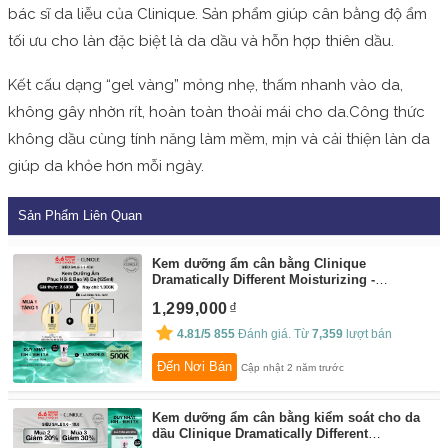
bác sĩ da liễu của Clinique. Sản phẩm giúp cân bằng độ ẩm
tối ưu cho làn đặc biệt là da dầu và hỗn hợp thiên dầu.
Kết cấu dạng “gel vàng” mỏng nhẹ, thấm nhanh vào da,
không gây nhờn rít, hoàn toàn thoải mái cho da.Công thức
không dầu cùng tính năng làm mềm, mịn và cải thiện làn da
giúp da khỏe hơn mỗi ngày.
Sản Phẩm Liên Quan
Kem dưỡng ẩm cân bằng Clinique
Dramatically Different Moisturizing -
Moisturizer 125ml (Gel - Jelly - Lotion)
By:
1,299,000
Clinique Flagship Store
4.81/5
855
Đánh giá. Từ
7,359
lượt bán
Đến Nơi Bán
Cập nhật 2 năm trước
Kem dưỡng ẩm cân bằng kiểm soát cho da
dầu Clinique Dramatically Different