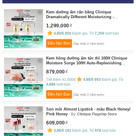
Kem dưỡng ẩm cân bằng Clinique
Dramatically Different Moisturizing -
Moisturizer 125ml (Gel - Jelly - Lotion)
By:
1,299,000
Clinique Flagship Store
4.80/5
850
Đánh giá. Từ
7,359
lượt bán
Đến Nơi Bán
Cập nhật 2 năm trước
Kem hồng dưỡng ẩm tức thì 100H Clinique
Moisture Surge 100H Auto-Replenishing
Hydrator - Moisturizer (30ml, 50ml, 75ml)
By:
879,000
Clinique Flagship Store
Tiết kiệm 41,000đ
4.88/5
693
Đánh giá. Từ
4,886
lượt bán
Đến Nơi Bán
Cập nhật 2 năm trước
Son môi Almost Lipstick - màu Black Honey/
Pink Honey
By:
Clinique Flagship Store
609,000
4.86/5
181
Đánh giá. Từ
978
lượt bán