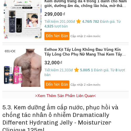
Kem dưỡng trắng da 4 trong 1 dành cho Nam
giới, dưỡng ẩm da, chống lão hóa, mờ thâm
nám, phục hồi làn da cháy nắng Grinif All In
299,000
One 4 Gentleman
By:
Grinif
Tiết kiệm 201,000đ
4.76/5
782
Đánh giá. Từ
4,925
lượt bán
Đến Nơi Bán
Cập nhật 2 năm trước
Eelhoe Xịt Tẩy Lông Không Đau Vùng Kín
Tẩy Lông Cho Phụ Nữ Mang Thai Kem Tẩy
Lông Đào
By:
efero official shop
32,000
Tiết kiệm 21,333đ
5.00/5
1
Đánh giá. Từ
8
lượt
bán
Đến Nơi Bán
Cập nhật 2 năm trước
>Xem Thêm Sản Phẩm Liên Quan<
5.3. Kem dưỡng ẩm cấp nước, phục hồi và
chống tác nhân ô nhiễm Dramatically
Different Hydrating Jelly - Moisturizer
Clinique 125ml