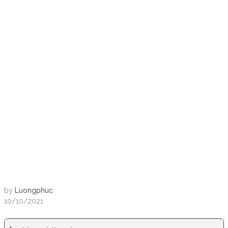
by
Luongphuc
10/10/2021