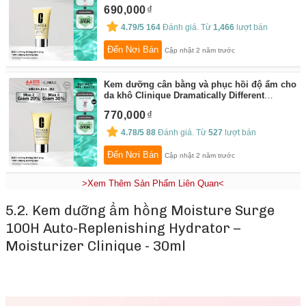
Moisturizing Gel - Moisturizer 50ml
By:
690,000
Clinique Flagship Store
4.79/5
164
Đánh giá. Từ
1,466
lượt bán
Đến Nơi Bán
Cập nhật 2 năm trước
Kem dưỡng cân bằng và phục hồi độ ẩm cho
da khô Clinique Dramatically Different
Moisturizing Lotion+ - Moisturizer 50ml
By:
770,000
Clinique Flagship Store
4.78/5
88
Đánh giá. Từ
527
lượt bán
Đến Nơi Bán
Cập nhật 2 năm trước
>Xem Thêm Sản Phẩm Liên Quan<
5.2. Kem dưỡng ẩm hồng Moisture Surge
100H Auto-Replenishing Hydrator –
Moisturizer Clinique - 30ml