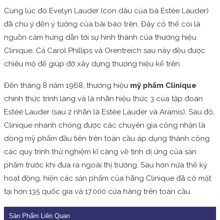
Cùng lúc đó Evelyn Lauder (con dâu của bà Estée Lauder)
đã chú ý đến ý tưởng của bài báo trên. Đây có thể coi là
nguồn cảm hứng dẫn tới sự hình thành của thương hiệu
Clinique. Cả Carol Phillips và Orentreich sau này đều được
chiêu mộ để giúp đỡ xây dựng thương hiệu kể trên.
Đến tháng 8 năm 1968, thương hiệu
mỹ phẩm Clinique
chính thức trình làng và là nhãn hiệu thức 3 của tập đoàn
Estée Lauder (sau 2 nhãn là Estée Lauder và Aramis). Sau đó,
Clinique nhanh chóng được các chuyên gia công nhận là
dòng mỹ phẩm đầu tiên trên toàn cầu áp dụng thành công
các quy trình thử nghiệm kĩ càng về tính dị ứng của sản
phẩm trước khi đưa ra ngoài thị trường.
Sau hơn nửa thế kỷ
hoạt động, hiện các sản phẩm của hãng Clinique đã có mặt
tại hơn 135 quốc gia và 17.000 cửa hàng trên toàn cầu.
Sản Phẩm Liên Quan