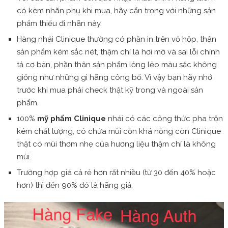
có kèm nhãn phụ khi mua, hãy cẩn trọng với những sản
phẩm thiếu đi nhãn này.
Hàng nhái Clinique thường có phần in trên vỏ hộp, thân
sản phẩm kém sắc nét, thậm chí là hơi mờ và sai lỗi chính
tả cơ bản, phần thân sản phẩm lỏng lẻo màu sắc không
giống như những gì hãng công bố. Vì vậy bạn hãy nhớ
trước khi mua phải check thật kỹ trong và ngoài sản
phẩm.
100%
mỹ phẩm Clinique
nhái có các công thức pha trộn
kém chất lượng, có chứa mùi cồn khá nồng còn Clinique
thật có mùi thơm nhẹ của hương liệu thậm chí là không
mùi.
Trường hợp giá cả rẻ hơn rất nhiều (từ 30 đến 40% hoặc
hơn) thì đến 90% đó là hãng giả.