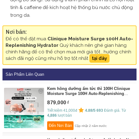
tính & caffeine để kích hoạt hệ thống bù nước chủ động
trong da.
Nơi bán:
Để có thể đặt mua
Clinique Moisture Surge 100H Auto-
Replenishing Hydrator
Quý khách nên ghé gian hàng
chính hãng để có thể chọn mua mới giá tốt , hưởng chính
sách đãi ngộ cũng như hỗ trợ tốt nhất
tại đây
Sản Phẩm Liên Quan
Kem hồng dưỡng ẩm tức thì 100H Clinique
Moisture Surge 100H Auto-Replenishing
Hydrator - Moisturizer (30ml, 50ml, 75ml)
By:
879,000
Clinique Flagship Store
Tiết kiệm 41,000đ
4.88/5
693
Đánh giá. Từ
4,886
lượt bán
Đến Nơi Bán
Cập nhật 2 năm trước