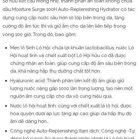
Sở hữu kết cấu mỏng nhẹ, thành phần an toàn không chứa
dầu Moisture Surge 100H Auto-Replenishing Hydrator có tác
dụng cung cấp nước sâu hơn 10 lớp bên trong da, tăng
cường độ ẩm tức thì và giữ ẩm cho da lên liên tiếp trong
vòng 100 giờ. Trong đó, bao gồm:
Men Vi Sinh Lô Hội: chứa lợi khuẩn lactobacillus, nước Lô
Hội hoạt tính và chiết xuất bột Lô Hội hữu cơ đã được
chứng nhận an toàn, giúp cung cấp độ ẩm sâu bên trong
da, khả năng hấp thụ dưỡng chất tốt hơn.
Hyaluronic acid: Thành phần liên kết độ ẩm giúp giữ
lượng nước nặng gấp 1000 lần trọng lượng, tạo nên một
nguồn ẩm cung cấp cho da vô cùng hiệu quả.
Nước lô hội hoạt tính: cùng với chiết xuất lá lô hội, được
hòa quyện dưới áp lực tăng áp cao giúp da hấp thụ độ
ẩm dễ dàng hơn..
Công nghệ Auto-Replenishing (tạm dịch: Công nghệ -Tự
động bổ sung): Sử dụng thành phần chính là Lô hội hoạt