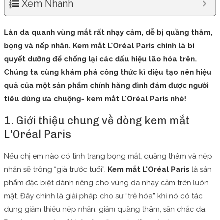
Xem Nhanh
Làn da quanh vùng mắt rất nhạy cảm, dễ bị quầng thâm,
bọng và nếp nhăn. Kem mắt L'Oréal Paris chính là bí
quyết dưỡng để chống lại các dấu hiệu lão hóa trên.
Chúng ta cùng khám phá công thức kì diệu tạo nên hiệu
quả của một sản phẩm chính hãng đình đám được người
tiêu dùng ưa chuộng- kem mắt L'Oréal Paris nhé!
1. Giới thiệu chung về dòng kem mắt
L'Oréal Paris
Nếu chị em nào có tình trạng bọng mắt, quầng thâm và nếp
nhăn sẽ trông “già trước tuổi”.
Kem mắt L'Oréal Paris
là sản
phẩm đặc biệt dành riêng cho vùng da nhạy cảm trên luôn
mặt. Đây chính là giải pháp cho sự “trẻ hóa” khi nó có tác
dụng giảm thiểu nếp nhăn, giảm quầng thâm, săn chắc da.