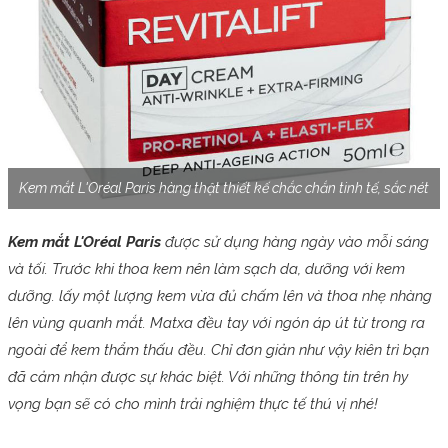
Kem mắt L'Oréal Paris hàng thật thiết kế chắc chắn tinh tế, sắc nét
Kem mắt L'Oréal Paris
được sử dụng hàng ngày vào mỗi sáng
và tối. Trước khi thoa kem nên làm sạch da, dưỡng với kem
dưỡng. lấy một lượng kem vừa đủ chấm lên và thoa nhẹ nhàng
lên vùng quanh mắt. Matxa đều tay với ngón áp út từ trong ra
ngoài để kem thẩm thấu đều. Chỉ đơn giản như vậy kiên trì bạn
đã cảm nhận được sự khác biệt. Với những thông tin trên hy
vọng bạn sẽ có cho mình trải nghiệm thực tế thú vị nhé!