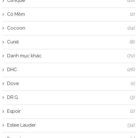
Clinique
(26)
Cỏ Mềm
(2)
Cocoon
(24)
Curel
(8)
Danh mục khác
(70)
DHC
(26)
Dove
(1)
DR.G
(3)
Espoir
(2)
Estee Lauder
(34)