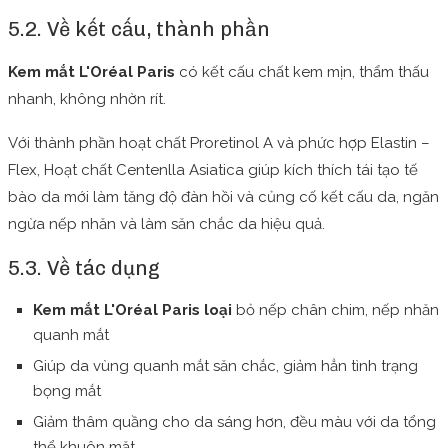
5.2. Về kết cấu, thành phần
Kem mắt L'Oréal Paris
có kết cấu chất kem mịn, thẩm thấu
nhanh, không nhờn rít.
Với thành phần hoạt chất Proretinol A và phức hợp Elastin –
Flex, Hoạt chất Centenlla Asiatica giúp kích thích tái tạo tế
bào da mới làm tăng độ đàn hồi và củng cố kết cấu da, ngăn
ngừa nếp nhăn và làm săn chắc da hiệu quả.
5.3. Về tác dụng
Kem mắt L'Oréal Paris loại
bỏ nếp chân chim, nếp nhăn
quanh mắt
Giúp da vùng quanh mắt săn chắc, giảm hẳn tình trạng
bọng mắt
Giảm thâm quầng cho da sáng hơn, đều màu với da tổng
thể khuôn mặt