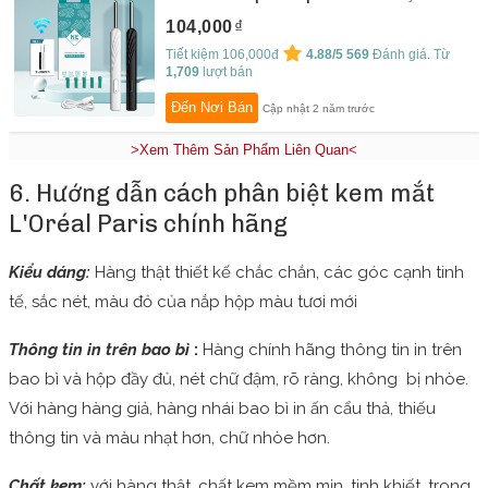
SALORIE
104,000
Tiết kiệm 106,000đ
4.88/5
569
Đánh giá. Từ
1,709
lượt bán
Đến Nơi Bán
Cập nhật 2 năm trước
>Xem Thêm Sản Phẩm Liên Quan<
6. Hướng dẫn cách phân biệt kem mắt
L'Oréal Paris chính hãng
Kiểu dáng:
Hàng thật thiết kế chắc chắn, các góc cạnh tinh
tế, sắc nét, màu đỏ của nắp hộp màu tươi mới
Thông tin in trên bao bì
:
Hàng chính hãng thông tin in trên
bao bì và hộp đầy đủ, nét chữ đậm, rõ ràng, không bị nhòe.
Với hàng hàng giả, hàng nhái bao bì in ấn cẩu thả, thiếu
thông tin và màu nhạt hơn, chữ nhòe hơn.
Chất kem:
với hàng thật, chất kem mềm mịn, tinh khiết, trong