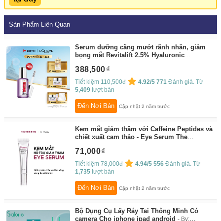
Sản Phẩm Liên Quan
Serum dưỡng căng mướt rãnh nhăn, giảm
bọng mắt Revitalift 2.5% Hyaluronic
Acid+Caffein Eye Serum 20ml
By:
L'Oreal
388,500
Paris
Tiết kiệm 110,500đ
4.92/5
771
Đánh giá. Từ
5,409
lượt bán
Đến Nơi Bán
Cập nhật 2 năm trước
Kem mắt giảm thâm với Caffeine Peptides và
chiết xuất cam thảo - Eye Serum The
Originote 15gr
By:
The Originote VN
71,000
Tiết kiệm 78,000đ
4.94/5
556
Đánh giá. Từ
1,735
lượt bán
Đến Nơi Bán
Cập nhật 2 năm trước
Bộ Dụng Cụ Lấy Ráy Tai Thông Minh Có
camera Cho iphone ipad android
By: