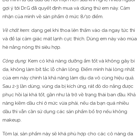
gợi ý tới Dr.G đã quyết định mua và dùng thử em này. Cảm
nhận của mình về sản phẩm ở mức 8/10 điểm.
Về chất kem:
dạng gel khi thoa lên thấm vào da ngay tức thì
và để lại cảm giác mát lạnh cực thích. Dùng em này vào mùa
hè nắng nóng thì siêu hợp.
Công dụng:
Kem có khả năng dưỡng ẩm tốt và không gây bí
da, không làm bít tắc lỗ chân lông. Điểm mình hài lòng nhất
của em này chính là khả năng làm dịu da vô cùng hiệu quả.
Sau 2-3 lần dùng, vùng da bị kích ứng, rát đỏ do nắng được
phục hồi lại khá tốt, gần như là trở về trạng thái ban đầu. Khả
năng kiềm dầu chỉ ở mức vừa phải, nếu da bạn quá nhiều
dầu thì vẫn cần sử dụng các sản phẩm bổ trợ nếu không
makeup.
Tóm lại, sản phẩm này sẽ khá phù hợp cho các cô nàng da