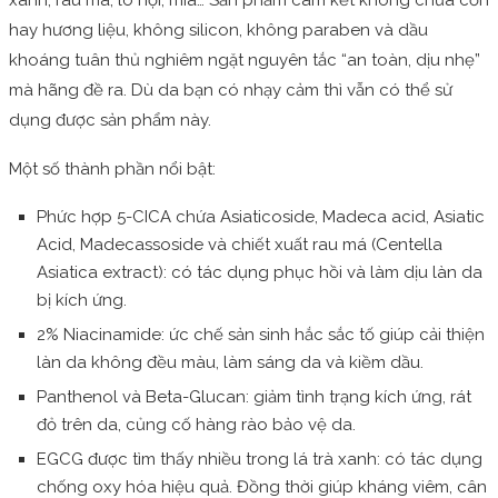
xanh, rau má, lô hội, mía… Sản phẩm cam kết không chứa cồn
hay hương liệu, không silicon, không paraben và dầu
khoáng tuân thủ nghiêm ngặt nguyên tắc “an toàn, dịu nhẹ”
mà hãng đề ra. Dù da bạn có nhạy cảm thì vẫn có thể sử
dụng được sản phẩm này.
Một số thành phần nổi bật:
Phức hợp 5-CICA chứa Asiaticoside, Madeca acid, Asiatic
Acid, Madecassoside và chiết xuất rau má (Centella
Asiatica extract): có tác dụng phục hồi và làm dịu làn da
bị kích ứng.
2% Niacinamide: ức chế sản sinh hắc sắc tố giúp cải thiện
làn da không đều màu, làm sáng da và kiềm dầu.
Panthenol và Beta-Glucan: giảm tình trạng kích ứng, rát
đỏ trên da, củng cố hàng rào bảo vệ da.
EGCG được tìm thấy nhiều trong lá trà xanh: có tác dụng
chống oxy hóa hiệu quả. Đồng thời giúp kháng viêm, cân