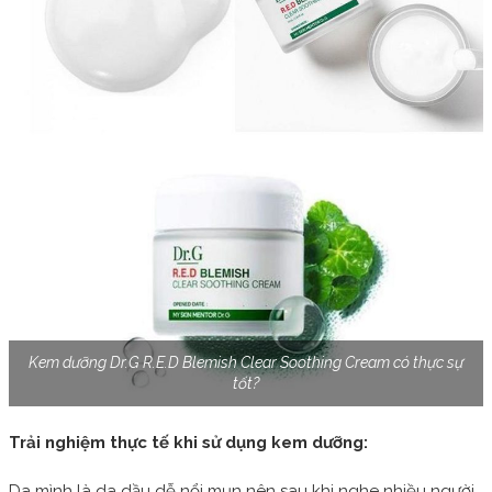
Kem dưỡng Dr.G R.E.D Blemish Clear Soothing Cream có thực sự
tốt?
Trải nghiệm thực tế khi sử dụng kem dưỡng:
Da mình là da dầu dễ nổi mụn nên sau khi nghe nhiều người