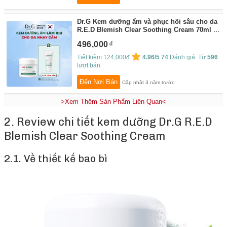
Dr.G Kem dưỡng ẩm và phục hồi sâu cho da
R.E.D Blemish Clear Soothing Cream 70ml
By:
Dr.G
496,000
Tiết kiệm 124,000đ
4.96/5
74
Đánh giá. Từ
596
lượt bán
Đến Nơi Bán
Cập nhật 3 năm trước
>Xem Thêm Sản Phẩm Liên Quan<
2. Review chi tiết kem dưỡng Dr.G R.E.D
Blemish Clear Soothing Cream
2.1. Về thiết kế bao bì