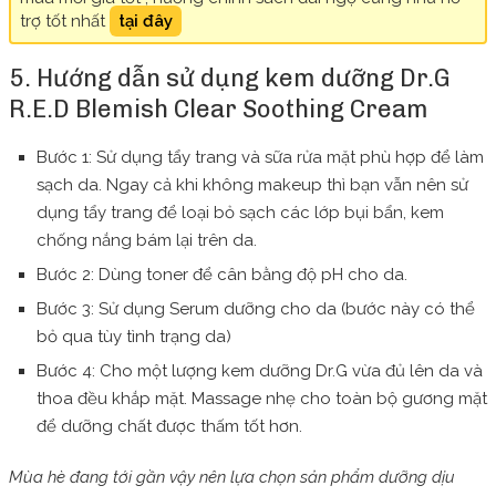
trợ tốt nhất
tại đây
5. Hướng dẫn sử dụng kem dưỡng Dr.G
R.E.D Blemish Clear Soothing Cream
Bước 1: Sử dụng tẩy trang và sữa rửa mặt phù hợp để làm
sạch da. Ngay cả khi không makeup thì bạn vẫn nên sử
dụng tẩy trang để loại bỏ sạch các lớp bụi bẩn, kem
chống nắng bám lại trên da.
Bước 2: Dùng toner để cân bằng độ pH cho da.
Bước 3: Sử dụng Serum dưỡng cho da (bước này có thể
bỏ qua tùy tình trạng da)
Bước 4: Cho một lượng kem dưỡng Dr.G vừa đủ lên da và
thoa đều khắp mặt. Massage nhẹ cho toàn bộ gương mặt
để dưỡng chất được thấm tốt hơn.
Mùa hè đang tới gần vậy nên lựa chọn sản phẩm dưỡng dịu