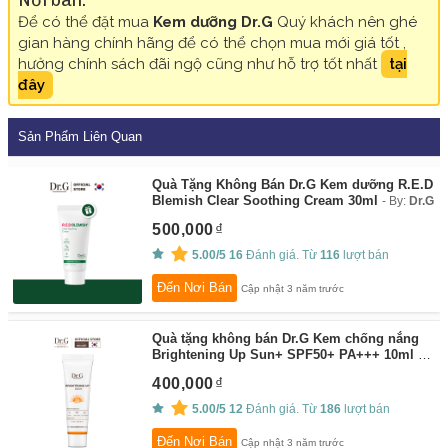
Để có thể đặt mua
Kem dưỡng Dr.G
Quý khách nên ghé
gian hàng chính hãng để có thể chọn mua mới giá tốt ,
hưởng chính sách đãi ngộ cũng như hỗ trợ tốt nhất
tại
đây
Sản Phẩm Liên Quan
Quà Tặng Không Bán Dr.G Kem dưỡng R.E.D
Blemish Clear Soothing Cream 30ml
By:
Dr.G
500,000
5.00/5
16
Đánh giá. Từ
116
lượt bán
Đến Nơi Bán
Cập nhật 3 năm trước
Quà tặng không bán Dr.G Kem chống nắng
Brightening Up Sun+ SPF50+ PA+++ 10ml
By:
Dr.G
400,000
5.00/5
12
Đánh giá. Từ
186
lượt bán
Đến Nơi Bán
Cập nhật 3 năm trước