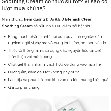
Soothing Cream có thực sự tốt? Vì sao có
lượt mua khủng?
Nhìn chung,
kem dưỡng Dr.G R.E.D Blemish Clear
Soothing Cream
sở hữu nhiều ưu điểm nổi bật như:
Bảng thành phần “xanh” trải qua quy trình nghiên cứu
nghiêm ngặt vì vậy mà vô cùng lành tính, an toàn với da.
Thiết kế thông minh, sử dụng các nguyên liệu tái chế
thân thiện với môi trường.
Chất gel thấm nhanh, thích hợp để dùng vào mùa hè.
Dưỡng ẩm, kiềm dầu tốt không gây bí da.
Làm dịu và phục hồi các khu vực da tổn thương hiệu quả.
Giá cả phải chăng.