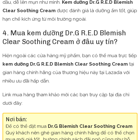
dầu, dễ lên mụn như mình.
Kem dưỡng Dr.G R.E.D Blemish
Clear Soothing Cream
được đánh giá là dưỡng ẩm tốt, giúp
hạn chế kích ứng từ môi trường ngoài.
4. Mua kem dưỡng Dr.G R.E.D Blemish
Clear Soothing Cream ở đâu uy tín?
Hiện ngoài các cửa hàng mỹ phẩm, bạn có thể mua trực tiếp
kem dưỡng Dr.G R.E.D Blemish Clear Soothing Cream
tại
gian hàng chính hãng của thương hiệu này tại Lazada với
nhiều ưu đãi hấp dẫn.
Link mua hàng tham khảo mời các bạn truy cập tại địa chỉ
dưới đây:
Nơi bán:
Để có thể đặt mua
Dr.G Blemish Clear Soothing Cream
Quý khách nên ghé gian hàng chính hãng để có thể chọn
mua mới giá tốt , hưởng chính sách đãi ngộ cũng như hỗ