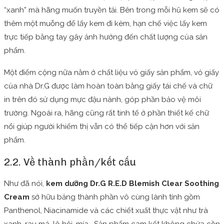
“xanh” mà hãng muốn truyền tải. Bên trong mỗi hũ kem sẽ có
thêm một muỗng để lấy kem đi kèm, hạn chế việc lấy kem
trực tiếp bằng tay gây ảnh hưởng đến chất lượng của sản
phẩm.
Một điểm cộng nữa nằm ở chất liệu vỏ giấy sản phẩm, vỏ giấy
của nhà Dr.G được làm hoàn toàn bằng giấy tái chế và chữ
in trên đó sử dụng mực đậu nành, góp phần bảo vệ môi
trường. Ngoài ra, hãng cũng rất tinh tế ở phần thiết kế chữ
nổi giúp người khiếm thị vẫn có thể tiếp cận hơn với sản
phẩm.
2.2. Về thành phần/kết cấu
Như đã nói,
kem dưỡng Dr.G R.E.D Blemish Clear Soothing
Cream
sở hữu bảng thành phần vô cùng lành tính gồm
Panthenol, Niacinamide và các chiết xuất thực vật như trà