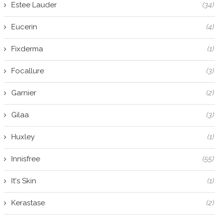
Estee Lauder
(34)
Eucerin
(4)
Fixderma
(1)
Focallure
(3)
Garnier
(2)
Gilaa
(3)
Huxley
(1)
Innisfree
(55)
It's Skin
(1)
Kerastase
(2)