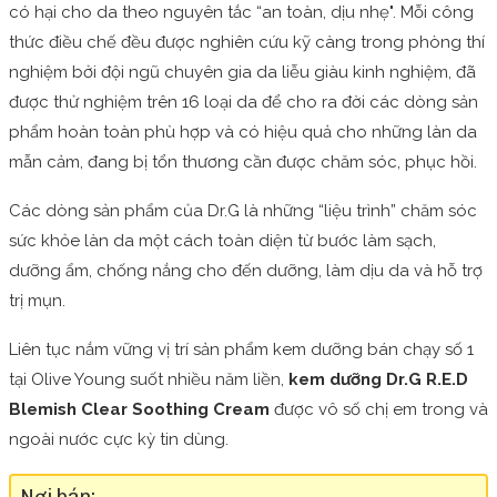
có hại cho da theo nguyên tắc “an toàn, dịu nhẹ". Mỗi công
thức điều chế đều được nghiên cứu kỹ càng trong phòng thí
nghiệm bởi đội ngũ chuyên gia da liễu giàu kinh nghiệm, đã
được thử nghiệm trên 16 loại da để cho ra đời các dòng sản
phẩm hoàn toàn phù hợp và có hiệu quả cho những làn da
mẫn cảm, đang bị tổn thương cần được chăm sóc, phục hồi.
Các dòng sản phẩm của Dr.G là những “liệu trình” chăm sóc
sức khỏe làn da một cách toàn diện từ bước làm sạch,
dưỡng ẩm, chống nắng cho đến dưỡng, làm dịu da và hỗ trợ
trị mụn.
Liên tục nắm vững vị trí sản phẩm kem dưỡng bán chạy số 1
tại Olive Young suốt nhiều năm liền,
kem dưỡng Dr.G R.E.D
Blemish Clear Soothing Cream
được vô số chị em trong và
ngoài nước cực kỳ tin dùng.
Nơi bán: