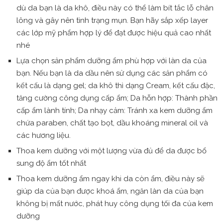
dù da bạn là da khô, điều này có thể làm bít tắc lỗ chân
lông và gây nên tình trạng mụn. Bạn hãy sắp xếp layer
các lớp mỹ phẩm hợp lý để đạt được hiệu quả cao nhất
nhé
Lựa chọn sản phẩm dưỡng ẩm phù hợp với làn da của
bạn. Nếu bạn là da dầu nên sử dụng các sản phẩm có
kết cấu là dạng gel; da khô thì dạng Cream, kết cấu đặc,
tăng cường công dụng cấp ẩm;
Da hỗn hợp: Thành phần
cấp ẩm lành tính; Da nhạy cảm: Tránh xa kem dưỡng ẩm
chứa paraben, chất tạo bọt, dầu khoáng mineral oil và
các hương liệu.
Thoa kem dưỡng với một lượng vừa đủ để da được bổ
sung độ ẩm tốt nhất
Thoa kem dưỡng ẩm ngay khi da còn ẩm, điều này sẽ
giúp da của bạn được khoá ẩm, ngăn làn da của bạn
không bị mất nước, phát huy công dụng tối đa của kem
dưỡng