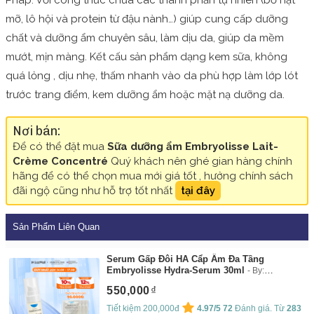
Pháp. Với công thức chứa các thành phần tự nhiên (bơ hạt
mỡ, lô hội và protein từ đậu nành…) giúp cung cấp dưỡng
chất và dưỡng ẩm chuyên sâu, làm dịu da, giúp da mềm
mướt, mịn màng. Kết cấu sản phẩm dạng kem sữa, không
quá lỏng , dịu nhẹ, thấm nhanh vào da phù hợp làm lớp lót
trước trang điểm, kem dưỡng ẩm hoặc mặt nạ dưỡng da.
Nơi bán:
Để có thể đặt mua
Sữa dưỡng ẩm Embryolisse Lait-
Crème Concentré
Quý khách nên ghé gian hàng chính
hãng để có thể chọn mua mới giá tốt , hưởng chính sách
đãi ngộ cũng như hỗ trợ tốt nhất
tại đây
Sản Phẩm Liên Quan
Serum Gấp Đôi HA Cẩp Ẩm Đa Tầng
Embryolisse Hydra-Serum 30ml
By:
Embryolisse
550,000
Tiết kiệm 200,000đ
4.97/5
72
Đánh giá. Từ
283