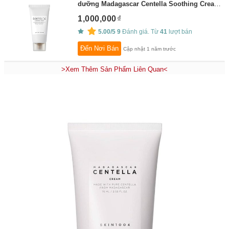
dưỡng Madagascar Centella Soothing Cream
30ml
By:
SKIN1004_OFFICIAL STORE
1,000,000
5.00/5
9
Đánh giá. Từ
41
lượt bán
Đến Nơi Bán
Cập nhật 1 năm trước
>Xem Thêm Sản Phẩm Liên Quan<