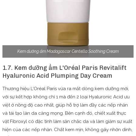
Kem dưỡng ẩm Madagascar Centella Soothing Cream
1.7. Kem dưỡng ẩm L'Oréal Paris
Revitalift
Hyaluronic Acid Plumping Day Cream
Thương hiệu L'Oréal Paris vừa ra mắt dòng kem dưỡng mới,
với sự kết hợp không chỉ 1 mà đến 2 loại Hyaluronic Acid ưu
việt ở nồng độ cao nhất, giúp hỗ trợ làm đầy các nếp nhăn
và tái tạo làn da căng mọng. Bên cạnh đó, chiết xuất thực
vật Fibroxyl có đặc tính làm săn chắc da và làm giảm sự xuất
hiện của các nếp nhăn. Chất kem mịn, không gây nhờn dính,