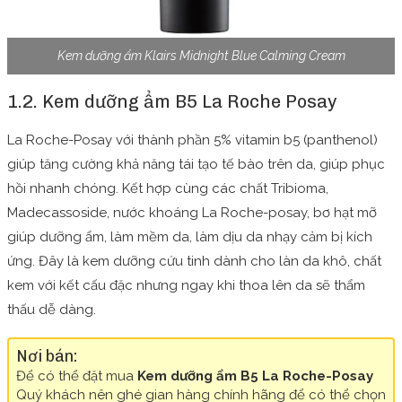
Kem dưỡng ẩm Klairs Midnight Blue Calming Cream
1.2. Kem dưỡng ẩm B5 La Roche Posay
La Roche-Posay với thành phần 5% vitamin b5 (panthenol)
giúp tăng cường khả năng tái tạo tế bào trên da, giúp phục
hồi nhanh chóng. Kết hợp cùng các chất Tribioma,
Madecassoside, nước khoáng La Roche-posay, bơ hạt mỡ
giúp dưỡng ẩm, làm mềm da, làm dịu da nhạy cảm bị kích
ứng. Đây là kem dưỡng cứu tinh dành cho làn da khô, chất
kem với kết cấu đặc nhưng ngay khi thoa lên da sẽ thẩm
thấu dễ dàng.
Nơi bán:
Để có thể đặt mua
Kem dưỡng ẩm B5 La Roche-Posay
Quý khách nên ghé gian hàng chính hãng để có thể chọn