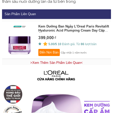
thấm sâu nuôi dưỡng làn da từ bên trong.
Sản Phẩm Liên Quan
Kem Dưỡng Ban Ngày L'Oreal Paris Revitalift
Hyaluronic Acid Plumping Cream Day Cấp
Ẩm 50ml
By:
Watsons
399,000
5.00/5
10
Đánh giá. Từ
86
lượt bán
Đến Nơi Bán
Cập nhật 1 năm trước
>Xem Thêm Sản Phẩm Liên Quan<