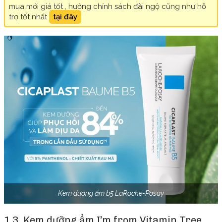
mua mới giá tốt , hưởng chính sách đãi ngộ cũng như hỗ
trợ tốt nhất
tại đây
Kem dưỡng ẩm b5 LaRoche-Posay
1.3. Kem dưỡng ẩm I’m from Vitamin Tree