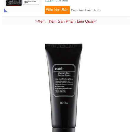
1,114
lượt bán
Đến Nơi Bán
Cập nhật 1 năm trước
>Xem Thêm Sản Phẩm Liên Quan<