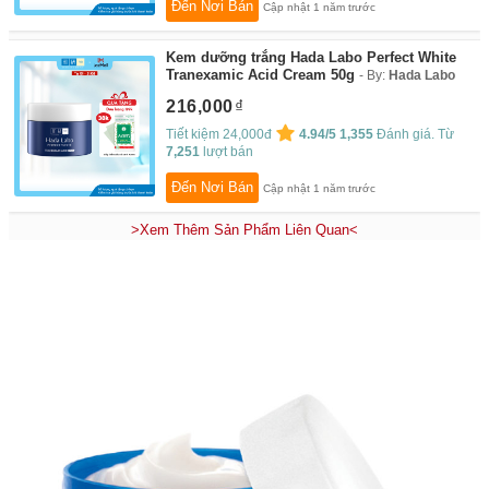
Đến Nơi Bán
Cập nhật 1 năm trước
Kem dưỡng trắng Hada Labo Perfect White
Tranexamic Acid Cream 50g
By:
Hada Labo
216,000
Tiết kiệm 24,000đ
4.94/5
1,355
Đánh giá. Từ
7,251
lượt bán
Đến Nơi Bán
Cập nhật 1 năm trước
>Xem Thêm Sản Phẩm Liên Quan<