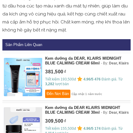
từ dầu hoa cúc tạo màu xanh dịu mát tự nhiên, giúp làm dịu
da kích ứng vô cùng hiệu quả, kết hợp cùng chiết xuất rau
má cấp ẩm hỗ trợ phục hồi. Chất kem mỏng, nhẹ khi thoa lên
không hề gây bết rít nặng mặt.
Sản Phẩm Liên Quan
Kem dưỡng da DEAR, KLAIRS MIDNIGHT
BLUE CALMING CREAM 60ml
By:
Dear, Klairs
381,500
Tiết kiệm 193,500đ
4.96/5
476
Đánh giá. Từ
3,282
lượt bán
Đến Nơi Bán
Cập nhật 1 năm trước
Kem dưỡng da DEAR KLAIRS MIDNIGHT
BLUE CALMING CREAM 30ml
By:
Dear, Klairs
309,500
Tiết kiệm 155,500đ
4.96/5
174
Đánh giá. Từ