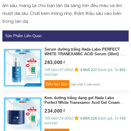
ẩm sâu, mang lại cho bạn làn da sáng mịn đều màu và ẩm
mượt dài lâu.
Chất kem mỏng nhẹ, thẩm thấu sâu vào bên
trong làn da.
Sản Phẩm Liên Quan
Serum dưỡng trắng Hada Labo PERFECT
WHITE TRANEXAMIC ACID Serum (30ml)
By:
Hada Labo
283,000
Tiết kiệm 67,000đ
4.96/5
227
Đánh giá. Từ
852
lượt bán
Đến Nơi Bán
Cập nhật 1 năm trước
Kem dưỡng trắng dạng gel Hada Labo
Perfect White Tranexamic Acid Gel Cream
50g
By:
Hada Labo
234,000
Tiết kiệm 26,000đ
4.89/5
226
Đánh giá. Từ
743
lượt bán