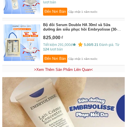
lượt bán
Đến Nơi Bán
Cập nhật 1 năm trước
Bộ đôi Serum Double HA 30ml và Sữa
dưỡng ẩm siêu phục hồi Embryolisse (30-
75ml)
By:
Embryolisse
825,000
Tiết kiệm 291,000đ
5.00/5
21
Đánh giá. Từ
124
lượt bán
Đến Nơi Bán
Cập nhật 1 năm trước
>Xem Thêm Sản Phẩm Liên Quan<