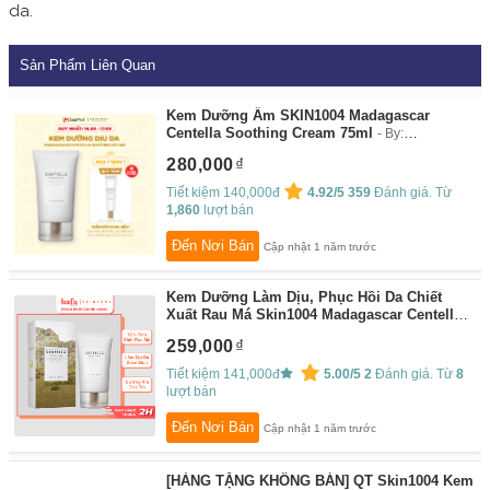
da.
Sản Phẩm Liên Quan
Kem Dưỡng Ẩm SKIN1004 Madagascar
Centella Soothing Cream 75ml
By:
SKIN1004_OFFICIAL STORE
280,000
Tiết kiệm 140,000đ
4.92/5
359
Đánh giá. Từ
1,860
lượt bán
Đến Nơi Bán
Cập nhật 1 năm trước
Kem Dưỡng Làm Dịu, Phục Hồi Da Chiết
Xuất Rau Má Skin1004 Madagascar Centella
Soothing Cream 75ml _ Skin1004 Chính
259,000
Hãng
By:
HAFA COSMETICS
Tiết kiệm 141,000đ
5.00/5
2
Đánh giá. Từ
8
lượt bán
Đến Nơi Bán
Cập nhật 1 năm trước
[HÀNG TẶNG KHÔNG BÁN] QT Skin1004 Kem