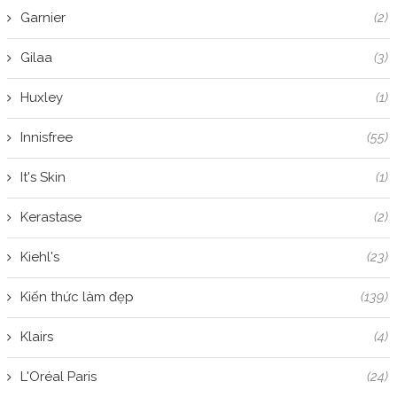
Garnier
(2)
Gilaa
(3)
Huxley
(1)
Innisfree
(55)
It's Skin
(1)
Kerastase
(2)
Kiehl's
(23)
Kiến thức làm đẹp
(139)
Klairs
(4)
L'Oréal Paris
(24)