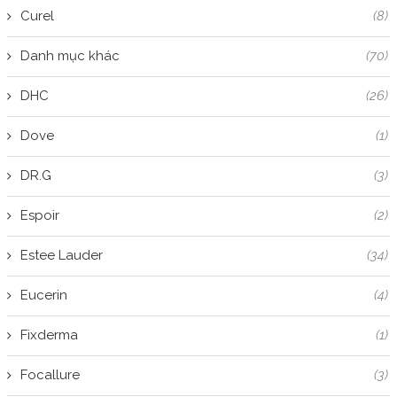
Curel
(8)
Danh mục khác
(70)
DHC
(26)
Dove
(1)
DR.G
(3)
Espoir
(2)
Estee Lauder
(34)
Eucerin
(4)
Fixderma
(1)
Focallure
(3)