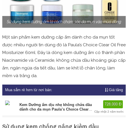
Sử dụng kem dưỡng ẩm là cách chăm sóc da mụn vào mùa đông
Một sản phẩm kem dưỡng cấp ẩm dành cho da mụn tốt
được nhiều người tin dùng đó là Paula’s Choice Clear Oil Free
Moisturizer 60ml. Đây là dòng kem dưỡng ẩm có thành phần
Niacinamide và Ceramide, không chứa dầu khoáng giúp cấp
ẩm, ngăn ngừa da tiết dầu, làm se khít lỗ chân lông, làm
mềm và trắng da.
Mua sắm rẻ hơn từ nơi bán:
Giá tăng
728,000 Đ
Kem Dưỡng ẩm dịu nhẹ không chứa dầu
dành cho da mụn Paula’s Choice Clear
Cập nhật 2 năm trước
Oil-Free Moisturizer 60ml-3800
Cung cấp
bởi:
Lazada
Sử dụng kem chống nắng kiềm dầu