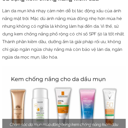
Làn da mụn khá nhạy cảm nên dễ bị tác động xấu của ánh
nắng mặt trời. Mặc dù ánh nắng mùa đông nhẹ hơn mùa hè
nhưng không có nghĩa là không làm hại đến da. Vì thế, sử
dụng kem chống nắng phổ rộng có chỉ số SPF 50 là tốt nhất.
Thành phần kiềm dầu, dưỡng ẩm là giải pháp rối ưu, không
chỉ giúp ngăn ngừa cháy nắng mà còn bảo vệ làn da, ngăn
ngừa da mọc mụn, lão hóa.
Chăm sóc da mụn mùa đông bằng kem chống nắng kiềm dầu