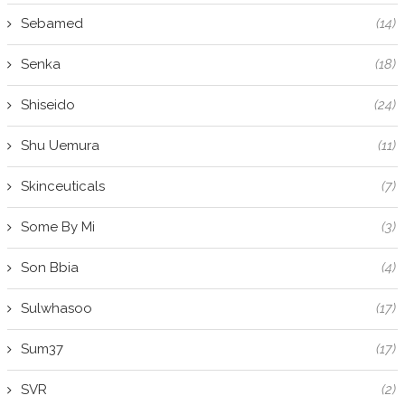
Sebamed
(14)
Senka
(18)
Shiseido
(24)
Shu Uemura
(11)
Skinceuticals
(7)
Some By Mi
(3)
Son Bbia
(4)
Sulwhasoo
(17)
Sum37
(17)
SVR
(2)