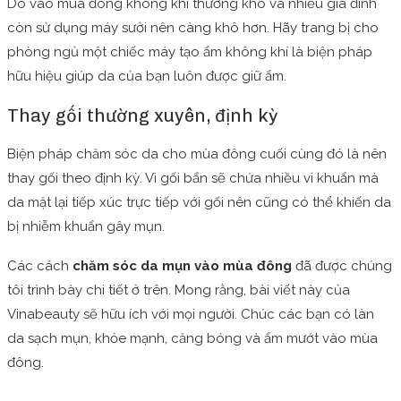
Do vào mùa đông không khí thường khô và nhiều gia đình
còn sử dụng máy sưởi nên càng khô hơn. Hãy trang bị cho
phòng ngủ một chiếc máy tạo ẩm không khí là biện pháp
hữu hiệu giúp da của bạn luôn được giữ ẩm.
Thay gối thường xuyên, định kỳ
Biện pháp chăm sóc da cho mùa đông cuối cùng đó là nên
thay gối theo định kỳ. Vì gối bẩn sẽ chứa nhiều vi khuẩn mà
da mặt lại tiếp xúc trực tiếp với gối nên cũng có thể khiến da
bị nhiễm khuẩn gây mụn.
Các cách
chăm sóc da mụn vào mùa đông
đã được chúng
tôi trình bày chi tiết ở trên. Mong rằng, bài viết này của
Vinabeauty sẽ hữu ích với mọi người. Chúc các bạn có làn
da sạch mụn, khỏe mạnh, căng bóng và ẩm mướt vào mùa
đông.