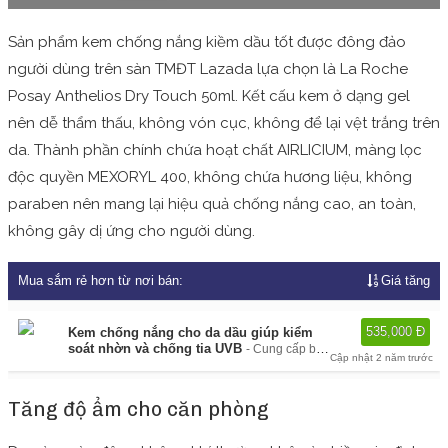
Sản phẩm kem chống nắng kiềm dầu tốt được đông đảo
người dùng trên sàn TMĐT Lazada lựa chọn là La Roche
Posay Anthelios Dry Touch 50ml. Kết cấu kem ở dạng gel
nên dễ thẩm thấu, không vón cục, không để lại vệt trắng trên
da. Thành phần chính chứa hoạt chất AIRLICIUM, màng lọc
độc quyền MEXORYL 400, không chứa hương liệu, không
paraben nên mang lại hiệu quả chống nắng cao, an toàn,
không gây dị ứng cho người dùng.
Mua sắm rẻ hơn từ nơi bán:
Giá tăng
535,000 Đ
Kem chống nắng cho da dầu giúp kiểm
soát nhờn và chống tia UVB
Cung cấp bởi:
Cập nhật 2 năm trước
Lazada
Tăng độ ẩm cho căn phòng