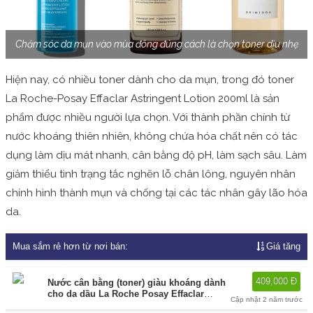
Chăm sóc da mụn vào mùa đông đúng cách là chọn toner dịu nhẹ
Hiện nay, có nhiều toner dành cho da mụn, trong đó toner
La Roche-Posay Effaclar Astringent Lotion 200ml là sản
phẩm được nhiều người lựa chọn. Với thành phần chính từ
nước khoáng thiên nhiên, không chứa hóa chất nên có tác
dụng làm dịu mát nhanh, cân bằng độ pH, làm sạch sâu. Làm
giảm thiểu tình trạng tắc nghẽn lỗ chân lông, nguyên nhân
chính hình thành mụn và chống tại các tác nhân gây lão hóa
da.
Mua sắm rẻ hơn từ nơi bán:
Giá tăng
409,000 Đ
Nước cân bằng (toner) giàu khoáng dành
cho da dầu La Roche Posay Effaclar
Cập nhật 2 năm trước
Astringent Lotion 200ml
Cung cấp bởi: