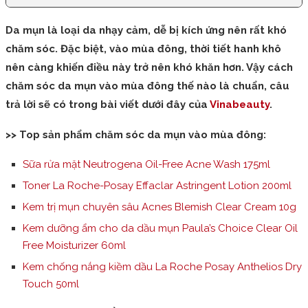
Da mụn là loại da nhạy cảm, dễ bị kích ứng nên rất khó
chăm sóc. Đặc biệt, vào mùa đông, thời tiết hanh khô
nên càng khiến điều này trở nên khó khăn hơn. Vậy cách
chăm sóc da mụn vào mùa đông thế nào là chuẩn, câu
trả lời sẽ có trong bài viết dưới đây của
Vinabeauty
.
>> Top sản phẩm chăm sóc da mụn vào mùa đông:
Sữa rửa mặt Neutrogena Oil-Free Acne Wash 175ml
Toner La Roche-Posay Effaclar Astringent Lotion 200ml
Kem trị mụn chuyên sâu Acnes Blemish Clear Cream 10g
Kem dưỡng ẩm cho da dầu mụn Paula’s Choice Clear Oil
Free Moisturizer 60ml
Kem chống nắng kiềm dầu La Roche Posay Anthelios Dry
Touch 50ml