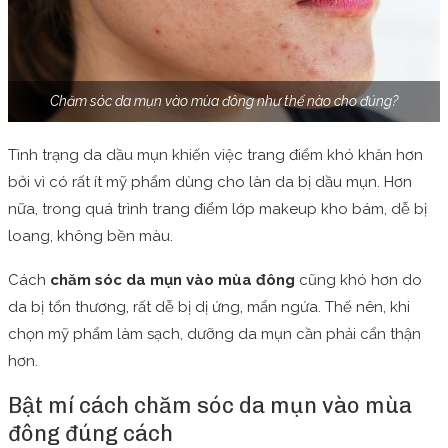
Chăm sóc da mụn vào mùa đông như thế nào cho đúng?
Tình trạng da dầu mụn khiến việc trang điểm khó khăn hơn
bởi vì có rất ít mỹ phẩm dùng cho làn da bị dầu mụn. Hơn
nữa, trong quá trình trang điểm lớp makeup kho bám, dễ bị
loang, không bền màu.
Cách
chăm sóc da mụn vào mùa đông
cũng khó hơn do
da bị tổn thương, rất dễ bị dị ứng, mẩn ngứa. Thế nên, khi
chọn mỹ phẩm làm sạch, dưỡng da mụn cần phải cẩn thận
hơn.
Bật mí cách chăm sóc da mụn vào mùa
đông đúng cách