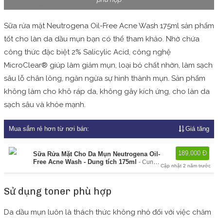
Sữa rửa mặt Neutrogena Oil-Free Acne Wash 175ml sản phẩm
tốt cho làn da dầu mụn bạn có thể tham khảo. Nhờ chứa
công thức đặc biệt 2% Salicylic Acid, công nghệ
MicroClear® giúp làm giảm mụn, loại bỏ chất nhờn, làm sạch
sâu lỗ chân lông, ngăn ngừa sự hình thành mụn. Sản phẩm
không làm cho khô ráp da, không gây kích ứng, cho làn da
sạch sâu và khỏe mạnh.
Mua sắm rẻ hơn từ nơi bán:
Giá tăng
189,000 Đ
Sữa Rửa Mặt Cho Da Mụn Neutrogena Oil-
Free Acne Wash - Dung tích 175ml
Cung
Cập nhật 2 năm trước
cấp bởi:
Lazada
Sử dụng toner phù hợp
Da dầu mụn luôn là thách thức không nhỏ đối với việc chăm