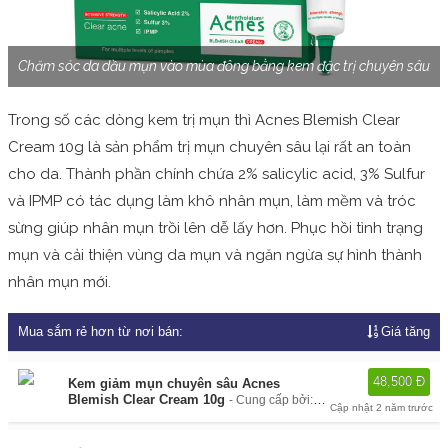
Chăm sóc da dầu mụn vào mùa đông bằng kem đặc trị chuyên sâu
Trong số các dòng kem trị mụn thì Acnes Blemish Clear
Cream 10g là sản phẩm trị mụn chuyên sâu lại rất an toàn
cho da. Thành phần chính chứa 2% salicylic acid, 3% Sulfur
và IPMP có tác dụng làm khô nhân mụn, làm mềm và tróc
sừng giúp nhân mụn trồi lên dễ lấy hơn. Phục hồi tình trạng
mụn và cải thiện vùng da mụn và ngăn ngừa sự hình thành
nhân mụn mới.
Mua sắm rẻ hơn từ nơi bán:
Giá tăng
48,500 Đ
Kem giảm mụn chuyên sâu Acnes
Blemish Clear Cream 10g
Cung cấp bởi:
Cập nhật 2 năm trước
Lazada