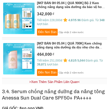
[MỞ BÁN 0H 05.04 | QUÀ 900K] Bộ 2 Kem
chống nắng dạng sữa dưỡng da bảo vệ hoàn
hảo Anessa Perfect UV Skincare Gold Milk
342,000
SPF 50+ PA++++ 20ml
By:
Anessa
Tiết kiệm 228,000đ
4.97/5
96
Đánh giá. Từ
348
lượt bán
Đến Nơi Bán
Cập nhật 2 năm trước
[MỞ BÁN 0H 05.04 | QUÀ 700K] Kem chống
nắng dạng sữa dưỡng da dịu nhẹ cho da
nhạy cảm và trẻ em ANESSA Perfect UV
464,000
Sunscreen Mild Milk SPF 50+ PA++++ 60ml
By:
Anessa
Tiết kiệm 251,000đ
4.81/5
5,044
Đánh giá. Từ
39,871
lượt bán
Đến Nơi Bán
Cập nhật 2 năm trước
>Xem Thêm Sản Phẩm Liên Quan<
3.4. Serum chống nắng dưỡng da nâng tông
Anessa Sun Dual Care SPF50+ PA++++
GIÁ GỐC: 850.000 VNĐ