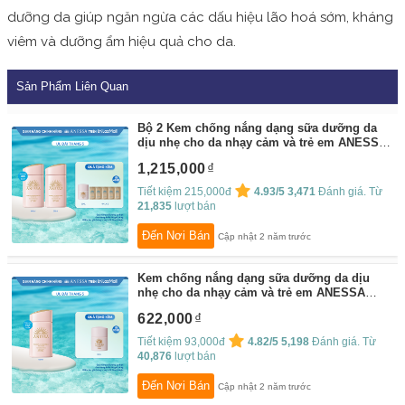
dưỡng da giúp ngăn ngừa các dấu hiệu lão hoá sớm, kháng
viêm và dưỡng ẩm hiệu quả cho da.
Sản Phẩm Liên Quan
Bộ 2 Kem chống nắng dạng sữa dưỡng da
dịu nhẹ cho da nhạy cảm và trẻ em ANESSA
Perfect UV Sunscreen Mild Milk SPF 50+
1,215,000
PA++++
By:
Anessa
Tiết kiệm 215,000đ
4.93/5
3,471
Đánh giá. Từ
21,835
lượt bán
Đến Nơi Bán
Cập nhật 2 năm trước
Kem chống nắng dạng sữa dưỡng da dịu
nhẹ cho da nhạy cảm và trẻ em ANESSA
Perfect UV Sunscreen Mild Milk SPF 50+
622,000
PA++++ 60ml
By:
Anessa
Tiết kiệm 93,000đ
4.82/5
5,198
Đánh giá. Từ
40,876
lượt bán
Đến Nơi Bán
Cập nhật 2 năm trước