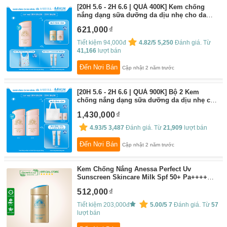
[20H 5.6 - 2H 6.6 | QUÀ 400K] Kem chống
nắng dạng sữa dưỡng da dịu nhẹ cho da
nhạy cảm và trẻ em ANESSA Perfect UV
621,000
Sunscreen Mild Milk SPF 50+ PA++++ 60ml
By:
Anessa
Tiết kiệm 94,000đ
4.82/5
5,250
Đánh giá. Từ
41,166
lượt bán
Đến Nơi Bán
Cập nhật 2 năm trước
[20H 5.6 - 2H 6.6 | QUÀ 900K] Bộ 2 Kem
chống nắng dạng sữa dưỡng da dịu nhẹ cho
da nhạy cảm và trẻ em ANESSA Perfect UV
1,430,000
Sunscreen Mild Milk SPF 50+ PA++++
By:
Anessa
4.93/5
3,487
Đánh giá. Từ
21,909
lượt bán
Đến Nơi Bán
Cập nhật 2 năm trước
Kem Chống Nắng Anessa Perfect Uv
Sunscreen Skincare Milk Spf 50+ Pa++++
60ml
By:
Cosmetics247 Beauty Store
512,000
Tiết kiệm 203,000đ
5.00/5
7
Đánh giá. Từ
57
lượt bán