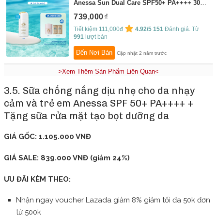
Anessa Sun Dual Care SPF50+ PA++++ 30ml
By:
Anessa
739,000
Tiết kiệm 111,000đ
4.92/5
151
Đánh giá. Từ
991
lượt bán
Đến Nơi Bán
Cập nhật 2 năm trước
>Xem Thêm Sản Phẩm Liên Quan<
3.5. Sữa chống nắng dịu nhẹ cho da nhạy
cảm và trẻ em Anessa SPF 50+ PA++++ +
Tặng sữa rửa mặt tạo bọt dưỡng da
GIÁ GỐC: 1.105.000 VNĐ
GIÁ SALE: 839.000 VNĐ (giảm 24%)
ƯU ĐÃI KÈM THEO:
Nhận ngay voucher Lazada giảm 8% giảm tối đa 50k đơn
từ 500k