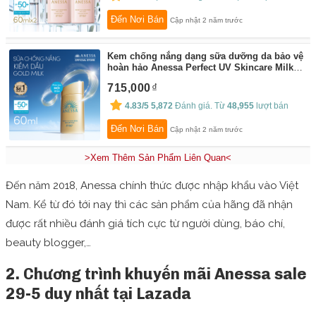
Đến Nơi Bán
Cập nhật 2 năm trước
Kem chống nắng dạng sữa dưỡng da bảo vệ
hoàn hảo Anessa Perfect UV Skincare Milk
SPF 50+ PA++++ 60ml
By:
Anessa
715,000
4.83/5
5,872
Đánh giá. Từ
48,955
lượt bán
Đến Nơi Bán
Cập nhật 2 năm trước
>Xem Thêm Sản Phẩm Liên Quan<
Đến năm 2018, Anessa chính thức được nhập khẩu vào Việt
Nam. Kể từ đó tới nay thì các sản phẩm của hãng đã nhận
được rất nhiều đánh giá tích cực từ người dùng, báo chí,
beauty blogger,…
2. Chương trình khuyến mãi Anessa sale
29-5 duy nhất tại Lazada