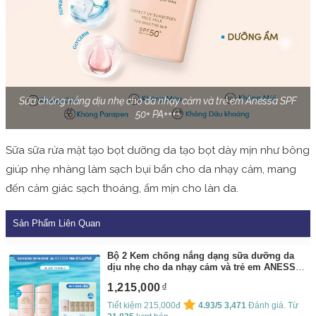
Sữa chống nắng dịu nhẹ cho da nhạy cảm và trẻ em Anessa SPF
50+ PA++++
Sữa sữa rửa mặt tạo bọt dưỡng da tạo bọt dày mịn như bông
giúp nhẹ nhàng làm sạch bụi bẩn cho da nhạy cảm, mang
đến cảm giác sạch thoáng, ẩm mịn cho làn da.
Sản Phẩm Liên Quan
Bộ 2 Kem chống nắng dạng sữa dưỡng da
dịu nhẹ cho da nhạy cảm và trẻ em ANESSA
Perfect UV Sunscreen Mild Milk SPF 50+
1,215,000
PA++++
By:
Anessa
Tiết kiệm 215,000đ
4.93/5
3,471
Đánh giá. Từ