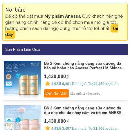
Nơi bán:
Để có thể đặt mua
Mỹ phẩm Anessa
Quý khách nên ghé
gian hàng chính hãng để có thể chọn mua mới giá tốt ,
hưởng chính sách đãi ngộ cũng như hỗ trợ tốt nhất
tại
đây
Sản Phẩm Liên Quan
Bộ 2 Kem chống nắng dạng sữa dưỡng da
bảo vệ hoàn hảo Anessa Perfect UV Skincare
Milk SPF 50+ PA++++ 60ml
By:
Anessa
1,430,000
4.92/5
6,461
Đánh giá. Từ
40,459
lượt bán
Đến Nơi Bán
Cập nhật 2 năm trước
Bộ 2 Kem chống nắng dạng sữa dưỡng da
dịu nhẹ cho da nhạy cảm và trẻ em ANESSA
Perfect UV Sunscreen Mild Milk SPF 50+
1,430,000
PA++++
By:
Anessa
4.93/5
3,487
Đánh giá. Từ
21,906
lượt bán