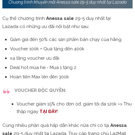
Chương trình khuyến mãi Anessa sale 29-5 duy nhất tại Lazada
Cụ thể chương trình
Anessa sale
29-5 duy nhất tại
Lazada có những ưu đãi nổi bật như sau:
Giảm giá đến 50% các sản phẩm bán chạy của hãng
Voucher 100k + Quà tặng đến 400k
x4 tầng voucher ưu đãi
Deal hot mùa hè - Mua 1 tặng 2
Hoàn tiền Max lên đến 300k
VOUCHER ĐỘC QUYỀN:
Voucher giảm 15% cho đơn 0đ, giảm tối đa 120k => Thu
thập ngay
TẠI ĐÂY
!
Cùng nhiều phần quà hấp dẫn khác nữa chỉ có tại
Anessa
sale
29-5 duy nhất tại Lazada. Truy cập trang chủ LazMall