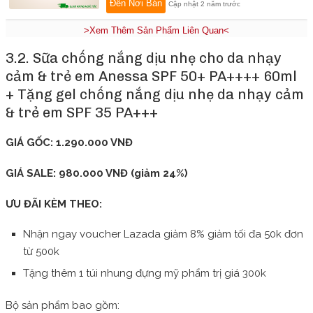
Đến Nơi Bán
Cập nhật 2 năm trước
>Xem Thêm Sản Phẩm Liên Quan<
3.2. Sữa chống nắng dịu nhẹ cho da nhạy
cảm & trẻ em Anessa SPF 50+ PA++++ 60ml
+ Tặng gel chống nắng dịu nhẹ da nhạy cảm
& trẻ em SPF 35 PA+++
GIÁ GỐC: 1.290.000 VNĐ
GIÁ SALE: 980.000 VNĐ (giảm 24%)
ƯU ĐÃI KÈM THEO:
Nhận ngay voucher Lazada giảm 8% giảm tối đa 50k đơn
từ 500k
Tặng thêm 1 túi nhung đựng mỹ phẩm trị giá 300k
Bộ sản phẩm bao gồm: