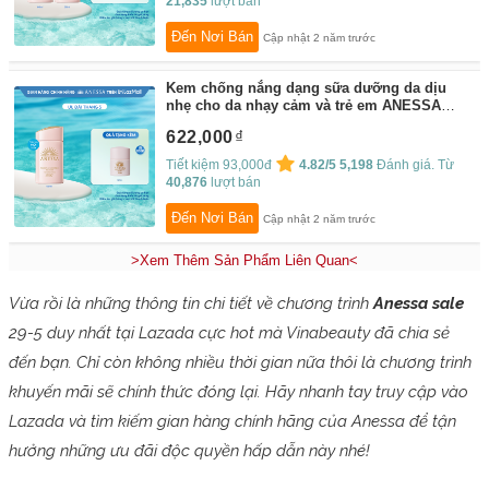
21,835
lượt bán
Đến Nơi Bán
Cập nhật 2 năm trước
Kem chống nắng dạng sữa dưỡng da dịu
nhẹ cho da nhạy cảm và trẻ em ANESSA
Perfect UV Sunscreen Mild Milk SPF 50+
622,000
PA++++ 60ml
By:
Anessa
Tiết kiệm 93,000đ
4.82/5
5,198
Đánh giá. Từ
40,876
lượt bán
Đến Nơi Bán
Cập nhật 2 năm trước
>Xem Thêm Sản Phẩm Liên Quan<
Vừa rồi là những thông tin chi tiết về chương trình
Anessa sale
29-5 duy nhất tại Lazada cực hot mà Vinabeauty đã chia sẻ
đến bạn. Chỉ còn không nhiều thời gian nữa thôi là chương trình
khuyến mãi sẽ chính thức đóng lại. Hãy nhanh tay truy cập vào
Lazada và tìm kiếm gian hàng chính hãng của Anessa để tận
hưởng những ưu đãi độc quyền hấp dẫn này nhé!