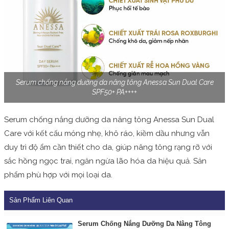
Serum chống nắng dưỡng da nâng tông Anessa Sun Dual Care
SPF50+ PA++++
Serum chống nắng dưỡng da nâng tông Anessa Sun Dual
Care với kết cấu mỏng nhẹ, khô ráo, kiềm dầu nhưng vẫn
duy trì độ ẩm cần thiết cho da, giúp nâng tông rạng rỡ với
sắc hồng ngọc trai, ngăn ngừa lão hóa da hiệu quả. Sản
phẩm phù hợp với mọi loại da.
Sản Phẩm Liên Quan
Serum Chống Nắng Dưỡng Da Nâng Tông