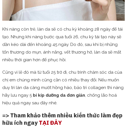
Khi nàng còn trẻ, làn da sẽ có chu kỳ khoảng 28 ngày để tái
tạo. Nhưng khi nàng bước qua tuổi 26, chu kỳ tái tạo này sẽ
dần kéo dài đến khoảng 45 ngày. Do đó, sau khi bị những
tổn thương do mụn, ánh nắng, vết thương hở, làn da sẽ mất
nhiều thời gian hơn để phục hồi.
Cũng vì lẽ đó mà từ tuổi 25 trở đi, chu trình chăm sóc da của
chị em chúng mình cũng cần có nhiều thay đổi. Nếu muốn
duy trì làn da căng mướt hồng hào, bảo trì collagen thì nàng
hãy lưu ngay 5
bí kíp dưỡng da đơn giản
, chống lão hoá
hiệu quả ngay sau đây nhé.
=> Tham khảo thêm nhiều kiến thức làm đẹp
hữu ích ngay
TẠI ĐÂY