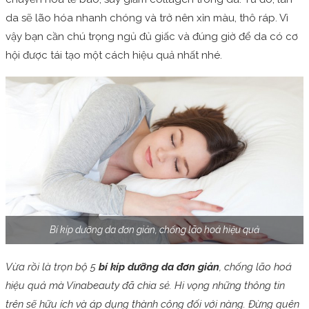
da sẽ lão hóa nhanh chóng và trở nên xỉn màu, thô ráp. Vì
vậy bạn cần chú trọng ngủ đủ giấc và đúng giờ để da có cơ
hội được tái tạo một cách hiệu quả nhất nhé.
Bí kíp dưỡng da đơn giản, chống lão hoá hiệu quả
Vừa rồi là trọn bộ 5
bí kíp dưỡng da đơn giản
, chống lão hoá
hiệu quả mà Vinabeauty đã chia sẻ. Hi vọng những thông tin
trên sẽ hữu ích và áp dụng thành công đối với nàng. Đừng quên