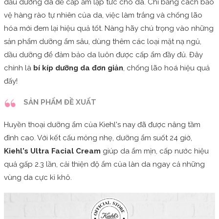
dầu dưỡng da để cấp ẩm lập tức cho da. Chỉ bằng cách bảo
vệ hàng rào tự nhiên của da, việc làm trắng và chống lão
hóa mới đem lại hiệu quả tốt. Nàng hãy chú trọng vào những
sản phẩm dưỡng ẩm sâu, dùng thêm các loại mặt nạ ngủ,
dầu dưỡng để đảm bảo da luôn được cấp ẩm đầy đủ. Đây
chính là
bí kíp dưỡng da đơn giản
, chống lão hoá hiệu quả
đấy!
SẢN PHẨM ĐỀ XUẤT
Huyền thoại dưỡng ẩm của Kiehl's nay đã được nâng tầm
đỉnh cao. Với kết cấu mỏng nhẹ, dưỡng ẩm suốt 24 giờ,
Kiehl's
Ultra Facial Cream
giúp da ẩm mịn, cấp nước hiệu
quả gấp 2.3 lần, cải thiện độ ẩm của làn da ngay cả những
vùng da cực kì khô.