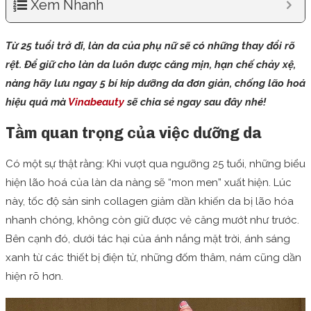
Xem Nhanh
Từ 25 tuổi trở đi, làn da của phụ nữ sẽ có những thay đổi rõ
rệt. Để giữ cho làn da luôn được căng mịn, hạn chế chảy xệ,
nàng hãy lưu ngay 5 bí kíp dưỡng da đơn giản, chống lão hoá
hiệu quả mà
Vinabeauty
sẽ chia sẻ ngay sau đây nhé!
Tầm quan trọng của việc dưỡng da
Có một sự thật rằng: Khi vượt qua ngưỡng 25 tuổi, những biểu
hiện lão hoá của làn da nàng sẽ “mon men” xuất hiện. Lúc
này, tốc độ sản sinh collagen giảm dần khiến da bị lão hóa
nhanh chóng, không còn giữ được vẻ căng mướt như trước.
Bên cạnh đó, dưới tác hại của ánh nắng mặt trời, ánh sáng
xanh từ các thiết bị điện tử, những đốm thâm, nám cũng dần
hiện rõ hơn.