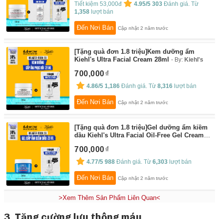
Tiết kiệm 53,000đ
4.95/5
303
Đánh giá. Từ
1,358
lượt bán
Đến Nơi Bán
Cập nhật 2 năm trước
[Tặng quà đơn 1.8 triệu]Kem dưỡng ẩm
Kiehl's Ultra Facial Cream 28ml
By:
Kiehl's
700,000
4.86/5
1,186
Đánh giá. Từ
8,316
lượt bán
Đến Nơi Bán
Cập nhật 2 năm trước
[Tặng quà đơn 1.8 triệu]Gel dưỡng ẩm kiềm
dầu Kiehl's Ultra Facial Oil-Free Gel Cream
28ml
By:
Kiehl's
700,000
4.77/5
988
Đánh giá. Từ
6,303
lượt bán
Đến Nơi Bán
Cập nhật 2 năm trước
>Xem Thêm Sản Phẩm Liên Quan<
3. Tăng cường lưu thông máu