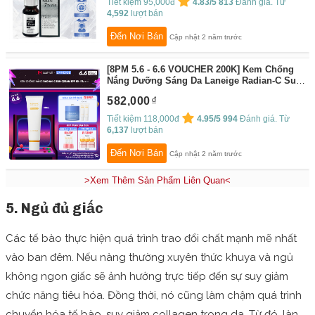
Tiết kiệm 95,000đ
4.83/5
813
Đánh giá. Từ
4,592
lượt bán
Đến Nơi Bán
Cập nhật 2 năm trước
[8PM 5.6 - 6.6 VOUCHER 200K] Kem Chống
Nắng Dưỡng Sáng Da Laneige Radian-C Sun
Cream 50ml SPF 50+ PA++++
By:
Laneige
582,000
Official Store
Tiết kiệm 118,000đ
4.95/5
994
Đánh giá. Từ
6,137
lượt bán
Đến Nơi Bán
Cập nhật 2 năm trước
>Xem Thêm Sản Phẩm Liên Quan<
5. Ngủ đủ giấc
Các tế bào thực hiện quá trình trao đổi chất mạnh mẽ nhất
vào ban đêm. Nếu nàng thường xuyên thức khuya và ngủ
không ngon giấc sẽ ảnh hưởng trực tiếp đến sự suy giảm
chức năng tiêu hóa. Đồng thời, nó cũng làm chậm quá trình
chuyển hóa tế bào, suy giảm collagen trong da. Từ đó, làn