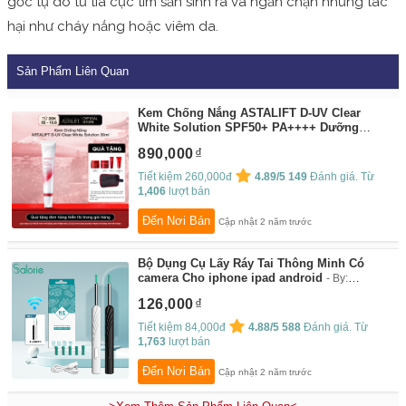
gốc tự do từ tia cực tím sản sinh ra và ngăn chặn những tác
hại như cháy nắng hoặc viêm da.
Sản Phẩm Liên Quan
Kem Chống Nắng ASTALIFT D-UV Clear
White Solution SPF50+ PA++++ Dưỡng
Trắng Da Giúp Đẩy Lùi Tàn Nhang Đồi Mồi
890,000
30ml
By:
Astalift
Tiết kiệm 260,000đ
4.89/5
149
Đánh giá. Từ
1,406
lượt bán
Đến Nơi Bán
Cập nhật 2 năm trước
Bộ Dụng Cụ Lấy Ráy Tai Thông Minh Có
camera Cho iphone ipad android
By:
SALORIE
126,000
Tiết kiệm 84,000đ
4.88/5
588
Đánh giá. Từ
1,763
lượt bán
Đến Nơi Bán
Cập nhật 2 năm trước