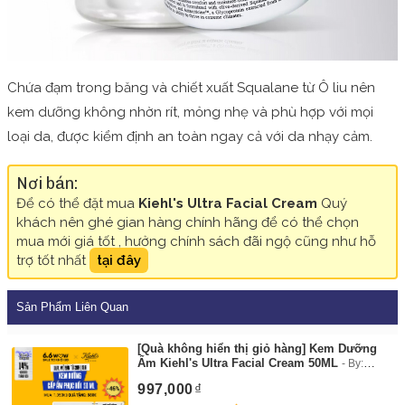
Chứa đạm trong băng và chiết xuất Squalane từ Ô liu nên
kem dưỡng không nhờn rít, mỏng nhẹ và phù hợp với mọi
loại da, được kiểm định an toàn ngay cả với da nhạy cảm.
Nơi bán:
Để có thể đặt mua
Kiehl's Ultra Facial Cream
Quý
khách nên ghé gian hàng chính hãng để có thể chọn
mua mới giá tốt , hưởng chính sách đãi ngộ cũng như hỗ
trợ tốt nhất
tại đây
Sản Phẩm Liên Quan
[Quà không hiển thị giỏ hàng] Kem Dưỡng
Ẩm Kiehl's Ultra Facial Cream 50ML
By:
Kiehl's
997,000