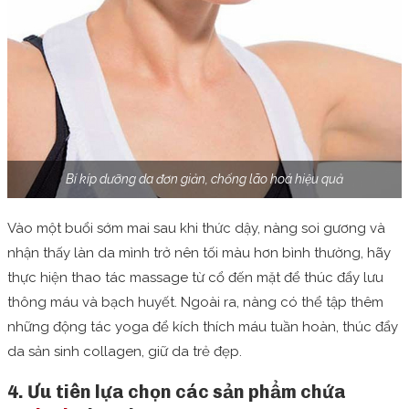
Bí kíp dưỡng da đơn giản, chống lão hoá hiệu quả
Vào một buổi sớm mai sau khi thức dậy, nàng soi gương và
nhận thấy làn da mình trở nên tối màu hơn bình thường, hãy
thực hiện thao tác massage từ cổ đến mặt để thúc đẩy lưu
thông máu và bạch huyết. Ngoài ra, nàng có thể tập thêm
những động tác yoga để kích thích máu tuần hoàn, thúc đẩy
da sản sinh collagen, giữ da trẻ đẹp.
4. Ưu tiên lựa chọn các sản phẩm chứa