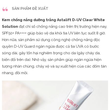
SẢN PHẨM ĐỀ XUẤT
Kem chống nắng dưỡng trắng Astalift D-UV Clear White
Solution
đạt chỉ số chống nắng cao trên thị trường hiện nay,
SPF50+ PA++++ giúp bảo vệ da khỏi tia UV liên tục suốt 8 giờ.
Hơn nữa, sản phẩm sử dụng công nghệ chống nắng độc
quyền D-UV Guard ngăn ngừa được cả tia UVA có bước
sóng dài, gây tổn hại nghiêm trọng cho da (gây cháy da,
biến đổi trên da). Nhờ vậy, sản phẩm giúp ngăn ngừa hiện
tượng nhăn chùng, chảy xệ và sự xuất hiện của các đốm tàn
nhang, đồi mồi.