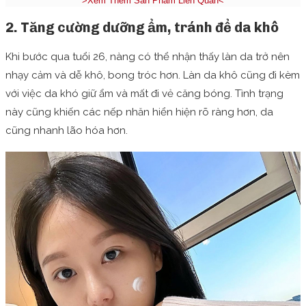
>Xem Thêm Sản Phẩm Liên Quan<
2. Tăng cường dưỡng ẩm, tránh để da khô
Khi bước qua tuổi 26, nàng có thể nhận thấy làn da trở nên
nhạy cảm và dễ khô, bong tróc hơn. Làn da khô cũng đi kèm
với việc da khó giữ ẩm và mất đi vẻ căng bóng. Tình trạng
này cũng khiến các nếp nhăn hiển hiện rõ ràng hơn, da
cũng nhanh lão hóa hơn.