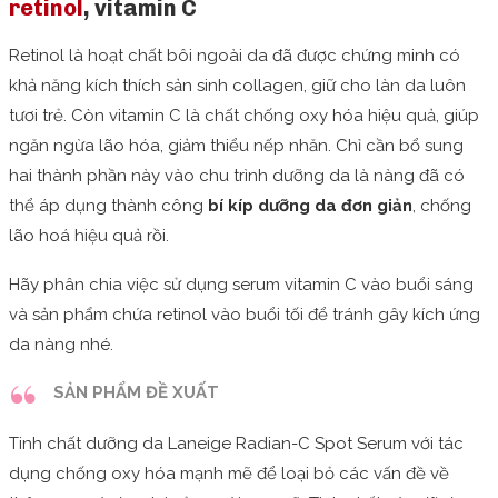
retinol
, vitamin C
Retinol là hoạt chất bôi ngoài da đã được chứng minh có
khả năng kích thích sản sinh collagen, giữ cho làn da luôn
tươi trẻ. Còn vitamin C là chất chống oxy hóa hiệu quả, giúp
ngăn ngừa lão hóa, giảm thiểu nếp nhăn. Chỉ cần bổ sung
hai thành phần này vào chu trình dưỡng da là nàng đã có
thể áp dụng thành công
bí kíp dưỡng da đơn giản
, chống
lão hoá hiệu quả rồi.
Hãy phân chia việc sử dụng serum vitamin C vào buổi sáng
và sản phẩm chứa retinol vào buổi tối để tránh gây kích ứng
da nàng nhé.
SẢN PHẨM ĐỀ XUẤT
Tinh chất dưỡng da Laneige Radian-C Spot Serum với tác
dụng chống oxy hóa mạnh mẽ để loại bỏ các vấn đề về