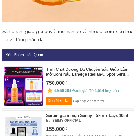
Sản phẩm giúp giải quyết mọi vấn đề về nhược điểm, cấu trúc
da và tông màu da.
Sản Phẩm Liên Quan
Tinh Chất Dưỡng Da Chuyên Sâu Giúp Làm
Mờ Đốm Nâu Laneige Radian-C Spot Serum
10G
By:
Laneige Official Store
750,000
4.94/5
259
Đánh giá. Từ
1,614
lượt bán
Đến Nơi Bán
Cập nhật 2 năm trước
Serum giảm mụn Seimy - Skin 7 Days 10ml
By:
SEIMY OFFICIAL
155,000