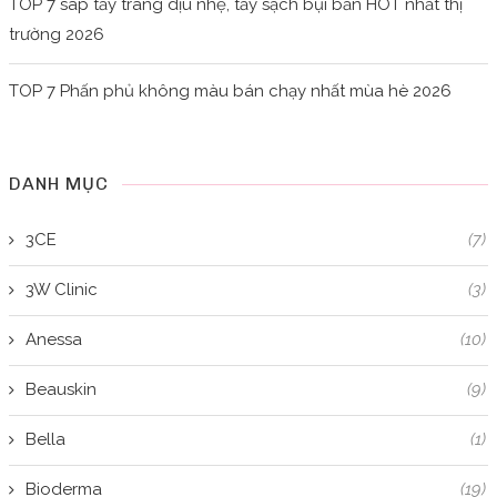
TOP 7 sáp tẩy trang dịu nhẹ, tẩy sạch bụi bẩn HOT nhất thị
trường 2026
TOP 7 Phấn phủ không màu bán chạy nhất mùa hè 2026
DANH MỤC
3CE
(7)
3W Clinic
(3)
Anessa
(10)
Beauskin
(9)
Bella
(1)
Bioderma
(19)