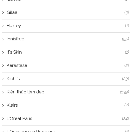
Gilaa
(3)
Huxley
(1)
Innisfree
(55)
It's Skin
(1)
Kerastase
(2)
Kiehl's
(23)
Kiến thức làm đẹp
(139)
Klairs
(4)
L'Oréal Paris
(24)
L’Occitane en Provence
(1)