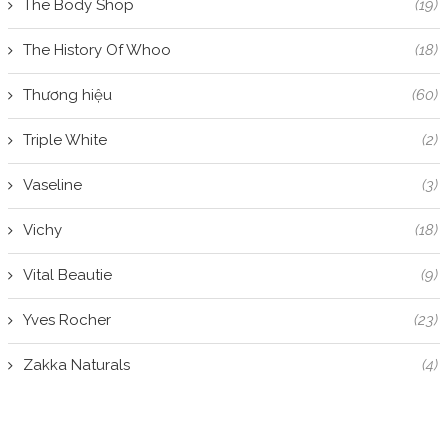
The Body Shop
(19)
The History Of Whoo
(18)
Thương hiệu
(60)
Triple White
(2)
Vaseline
(3)
Vichy
(18)
Vital Beautie
(9)
Yves Rocher
(23)
Zakka Naturals
(4)