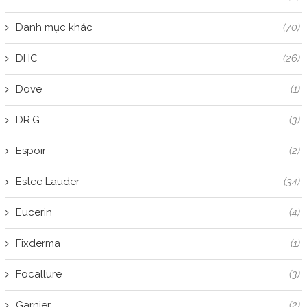
Danh mục khác
(70)
DHC
(26)
Dove
(1)
DR.G
(3)
Espoir
(2)
Estee Lauder
(34)
Eucerin
(4)
Fixderma
(1)
Focallure
(3)
Garnier
(2)