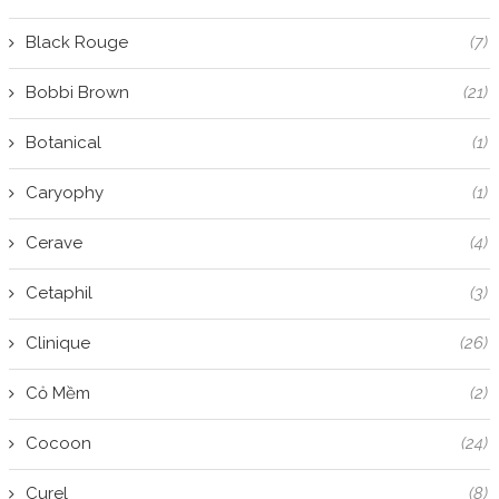
Black Rouge
(7)
Bobbi Brown
(21)
Botanical
(1)
Caryophy
(1)
Cerave
(4)
Cetaphil
(3)
Clinique
(26)
Cỏ Mềm
(2)
Cocoon
(24)
Curel
(8)