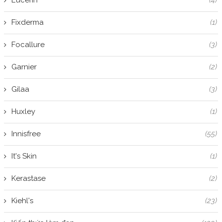
Eucerin
(4)
Fixderma
(1)
Focallure
(3)
Garnier
(2)
Gilaa
(3)
Huxley
(1)
Innisfree
(55)
It's Skin
(1)
Kerastase
(2)
Kiehl's
(23)