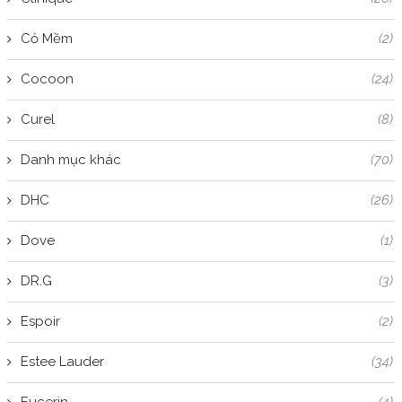
Cỏ Mềm
(2)
Cocoon
(24)
Curel
(8)
Danh mục khác
(70)
DHC
(26)
Dove
(1)
DR.G
(3)
Espoir
(2)
Estee Lauder
(34)