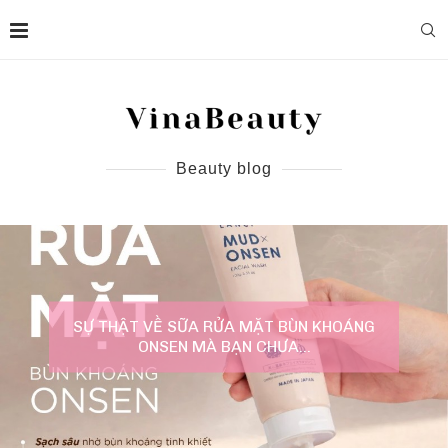
Beauty blog
SỰ THẬT VỀ SỮA RỬA MẶT BÙN KHOÁNG
ONSEN MÀ BẠN CHƯA...